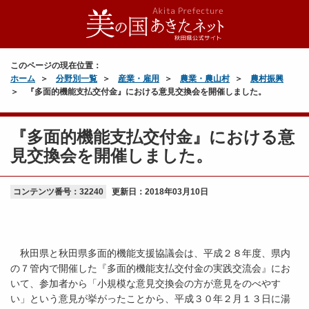
このページの現在位置：
ホーム
分野別一覧
産業・雇用
農業・農山村
農村振興
『多面的機能支払交付金』における意見交換会を開催しました。
『多面的機能支払交付金』における意
見交換会を開催しました。
コンテンツ番号：32240
更新日：
2018年03月10日
秋田県と秋田県多面的機能支援協議会は、平成２８年度、県内
の７管内で開催した『多面的機能支払交付金の実践交流会』にお
いて、参加者から「小規模な意見交換会の方が意見をのべやす
い」という意見が挙がったことから、平成３０年２月１３日に湯