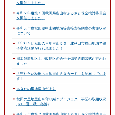
を開催しました。
令和２年度第１回秋田県農山村ふるさと保全検討委員会
を開催しました。
令和元年度秋田県中山間地域等直接支払制度の実施状況
について
「守りたい秋田の里地里山５０」北秋田市前山地域で親
子交流活動が行われました！
湯沢雄勝地区土地改良区の合併予備契約調印式が行われ
ました
「守りたい秋田の里地里山５０カード」を配布していま
す！
あきたの里地里山だより
秋田の里地里山を守り継ぐプロジェクト事業の取組状況
(R1：夏・秋・冬編)
令和元年度第２回秋田県農山村ふるさと保全検討委員会