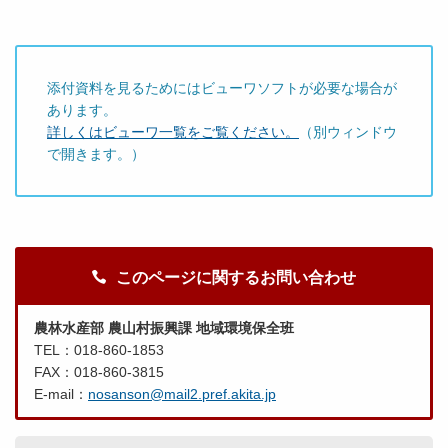
添付資料を見るためにはビューワソフトが必要な場合が
あります。
詳しくはビューワ一覧をご覧ください。
（別ウィンドウ
で開きます。）
このページに関するお問い合わせ
農林水産部 農山村振興課 地域環境保全班
TEL：018-860-1853
FAX：018-860-3815
E-mail：
nosanson@mail2.pref.akita.jp