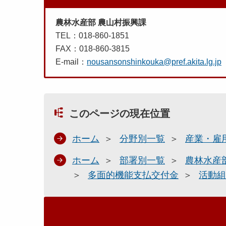
農林水産部 農山村振興課
TEL：018-860-1851
FAX：018-860-3815
E-mail：
nousansonshinkouka@pref.akita.lg.jp
このページの現在位置
ホーム
分野別一覧
産業・雇
ホーム
部署別一覧
農林水産
多面的機能支払交付金
活動組