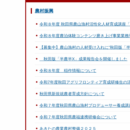
農村振興
令和８年度 秋田県農山漁村活性化人材育成講座「AK
令和８年度農泊体験コンテンツ磨き上げ事業業務
【募集中】農山漁村の人材受け入れに“秋田版「半
秋田版「半農半X」成果報告会を開催しました
令和８年度 稲作情報について
令和7年度秋田アグリフロンティア育成研修生の
秋田県新規就農者育成方針について
令和７年度秋田県農山漁村プロデューサー養成講座「
令和７年度秋田県農福連携研修会について
あきたの農業農村整備２０２５