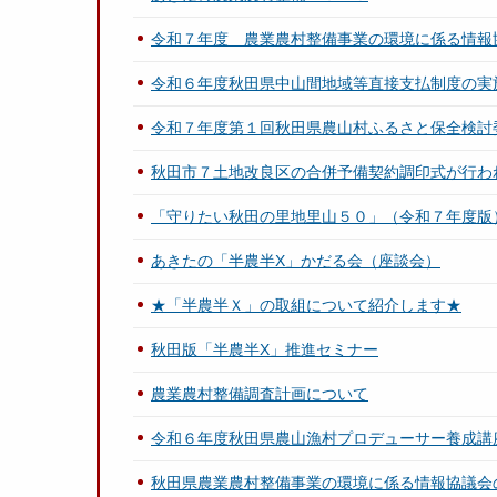
令和７年度 農業農村整備事業の環境に係る情報
令和６年度秋田県中山間地域等直接支払制度の実
令和７年度第１回秋田県農山村ふるさと保全検討
秋田市７土地改良区の合併予備契約調印式が行わ
「守りたい秋田の里地里山５０」（令和７年度版
あきたの「半農半X」かだる会（座談会）
★「半農半Ｘ」の取組について紹介します★
秋田版「半農半X」推進セミナー
農業農村整備調査計画について
令和６年度秋田県農山漁村プロデューサー養成講座「
秋田県農業農村整備事業の環境に係る情報協議会