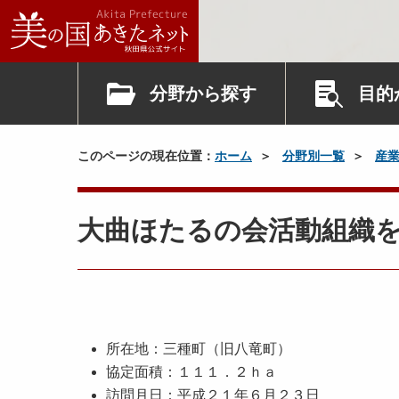
分野から探す
目的
このページの現在位置：
ホーム
分野別一覧
産
大曲ほたるの会活動組織
所在地：三種町（旧八竜町）
協定面積：１１１．２ｈａ
訪問月日：平成２１年６月２３日