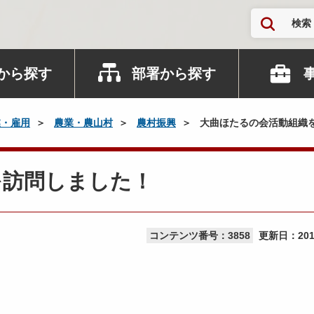
検索
から探す
部署から探す
業・雇用
農業・農山村
農村振興
大曲ほたるの会活動組織
を訪問しました！
コンテンツ番号：3858
更新日：
20