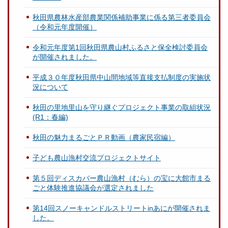
秋田県農林水産部農業関係補助事業に係る第三者委員会
（令和元年度開催）
令和元年度第1回秋田県農山村ふるさと保全検討委員会
が開催されました。
平成３０年度秋田県中山間地域等直接支払制度の実施状
況について
秋田の里地里山を守り継ぐプロジェクト事業の取組状況
(R1：春編)
秋田の魅力まるごとＰＲ動画（農家民宿編）
子ども農山漁村交流プロジェクトサイト
第５回ディスカバー農山漁村（むら）の宝に大館市まる
ごと体験推進協議会が選定されました
第14回スノーキャンドルストリートinあにが開催されま
した。