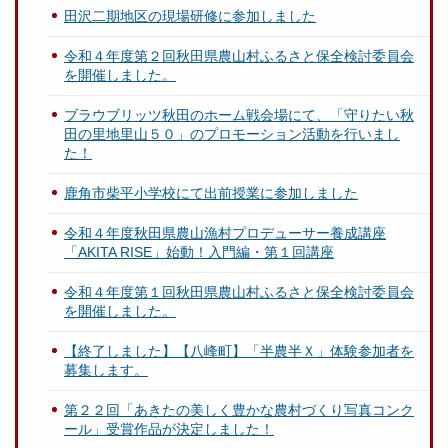
田沢二期地区の現場研修に参加しました
令和４年度第２回秋田県農山村ふるさと保全検討委員会
を開催しました。
ブラウブリッツ秋田のホーム戦会場にて、「守りたい秋
田の里地里山５０」のプロモーション活動を行いまし
た！
鹿角市柴平小学校にて出前授業に参加しました
令和４年度秋田県農山漁村プロデューサー養成講座
「AKITA RISE」始動！入門編・第１回講座
令和４年度第１回秋田県農山村ふるさと保全検討委員会
を開催しました。
【終了しました】【八峰町】「半農半Ｘ」体験参加者を
募集します。
第２２回「あきたの美しく豊かな農村づくり写真コンク
ール」受賞作品が決定しました！