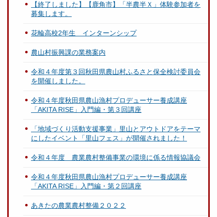
【終了しました】【鹿角市】「半農半Ｘ」体験参加者を
募集します。
花輪高校2年生 インターンシップ
農山村振興課の業務案内
令和４年度第３回秋田県農山村ふるさと保全検討委員会
を開催しました。
令和４年度秋田県農山漁村プロデューサー養成講座
「AKITA RISE」入門編・第３回講座
「地域づくり活動支援事業」里山とアウトドアをテーマ
にしたイベント「里山フェス」が開催されました！
令和４年度 農業農村整備事業の環境に係る情報協議会
令和４年度秋田県農山漁村プロデューサー養成講座
「AKITA RISE」入門編・第２回講座
あきたの農業農村整備２０２２