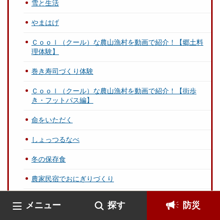
雪と生活
やまはげ
Ｃｏｏｌ（クール）な農山漁村を動画で紹介！【郷土料
理体験】
巻き寿司づくり体験
Ｃｏｏｌ（クール）な農山漁村を動画で紹介！【街歩
き・フットパス編】
命をいただく
しょっつるなべ
冬の保存食
農家民宿でおにぎりづくり
鳥海山（フットパス）
メニュー
探す
防災
紅葉トレッキング（フットパス）