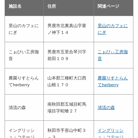
施設名
住所
関連ページ
里山のカフェに
男鹿市北裏真山字塞
里山のカフェに
にぎ
ノ神下１４
にぎ
こぉひい工房珈
男鹿市五里合琴川字
こぉひぃ工房珈
音
前田１０９
音
農園りすとらん
山本郡三種町大口西
農園りすとらん
てherberry
山根１７０
てherberry
南秋田郡五城目町馬
清流の森
清流の森
場目字蛇喰２７
イングリッシ
秋田市手形山中町３
イングリッシ
ュ・コテージ
－３
ュ・コテージ