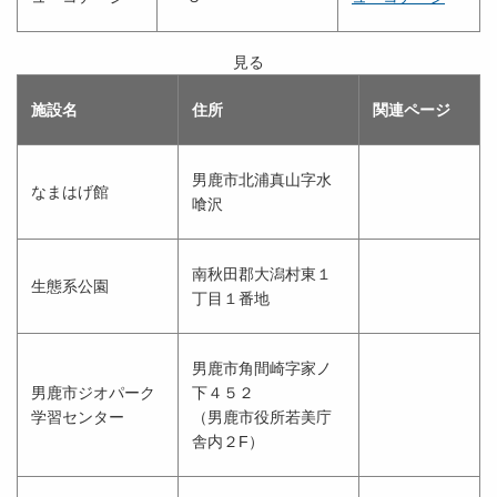
見る
施設名
住所
関連ページ
男鹿市北浦真山字水
なまはげ館
喰沢
南秋田郡大潟村東１
生態系公園
丁目１番地
男鹿市角間崎字家ノ
男鹿市ジオパーク
下４５２
学習センター
（男鹿市役所若美庁
舎内２F）