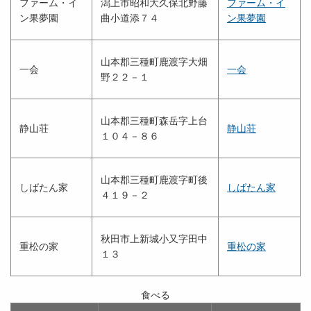
ファーム・イ
潟上市昭和大久保北野藤
ファーム・イ
ン果夢園
曲小道添７４
ン果夢園
山本郡三種町鹿渡字大畑
一会
一会
野２２－１
山本郡三種町森岳字上台
静山荘
静山荘
１０４－８６
山本郡三種町鹿渡字町後
しばたん家
しばたん家
４１９－２
秋田市上新城小又字田中
重松の家
重松の家
１３
食べる