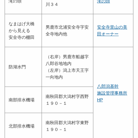
滝の頭
滝の頭
川３４
なまはげ大橋
男鹿市北浦安全寺字安
安全寺里山の美
から見える
全寺地内他
田オーナー
安全寺の棚田
（右岸）男鹿市船越字
八郎谷地地内
防湖水門
（左岸）潟上市天王字
一向地内
八郎潟基幹
施設管理事務所
南秋田郡大潟村字西野
南部排水機場
HP
１９０－１
南秋田郡大潟村字東野
北部排水機場
１９０－１