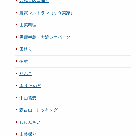
西馬音内盆踊り
農家レストラン（ゆう菜家）
山菜料理
男鹿半島・大潟ジオパーク
田植え
佃煮
りんご
きりたんぽ
中山蕎麦
森吉山トレッキング
じゅんさい
山菜採り