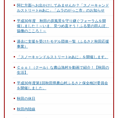
阿仁方面へお出かけしてみませんか？「スノーキャンド
ルストリートinあに」「ムラのがっこ市」のお知らせ
平成30年度 秋田の原風景を守り継ぐフォーラムを開
催しました！～いま、見つめ直そう！ふる里の田んぼ、
協働のこころ！～
過去に支援を受けたモデル団体一覧（ふるさと秋田応援
事業）
「スノーキャンドルストリートinあに」を開催します。
Ｃｏｏｌ（クール）な農山漁村を動画で紹介！【秋田の
生活】
平成30年度第1回秋田県農山村ふるさと保全検討委員会
を開催しました。
秋田の休日
秋田内陸線