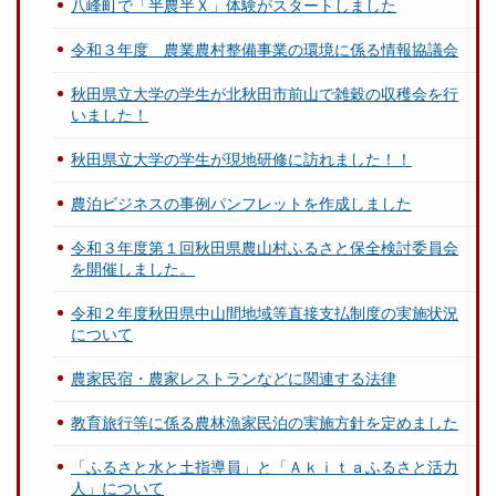
八峰町で「半農半Ｘ」体験がスタートしました
令和３年度 農業農村整備事業の環境に係る情報協議会
秋田県立大学の学生が北秋田市前山で雑穀の収穫会を行
いました！
秋田県立大学の学生が現地研修に訪れました！！
農泊ビジネスの事例パンフレットを作成しました
令和３年度第１回秋田県農山村ふるさと保全検討委員会
を開催しました。
令和２年度秋田県中山間地域等直接支払制度の実施状況
について
農家民宿・農家レストランなどに関連する法律
教育旅行等に係る農林漁家民泊の実施方針を定めました
「ふるさと水と土指導員」と「Ａｋｉｔａふるさと活力
人」について