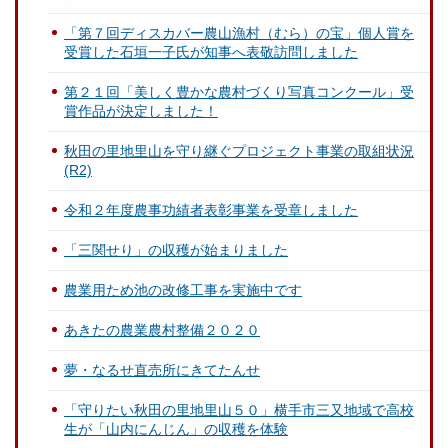
「第７回ディスカバー農山漁村（むら）の宝」個人賞を
受賞した石垣一子氏が知事へ表敬訪問しました
第２１回「美しく豊かな農村づくり写真コンクール」受
賞作品が決定しました！
秋田の里地里山を守り継ぐプロジェクト事業の取組状況
(R2)
令和２年度農事功績者表彰事業を受章しました
「三関せり」の収穫が始まりました
農業用ため池の改修工事を実施中です
あきたの農業農村整備２０２０
夢・なるせ直売所にきてたんせ
「守りたい秋田の里地里山５０」横手市三又地域で高校
生が「山内にんじん」の収穫を体験