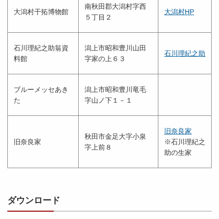
南秋田郡大潟村字西
大潟村干拓博物館
大潟村HP
５丁目２
石川理紀之助翁資
潟上市昭和豊川山田
石川理紀之助
料館
字家の上６３
ブルーメッセあき
潟上市昭和豊川竜毛
た
字山ノ下１－１
旧奈良家
秋田市金足大字小泉
旧奈良家
※石川理紀之
字上前８
助の生家
ダウンロード