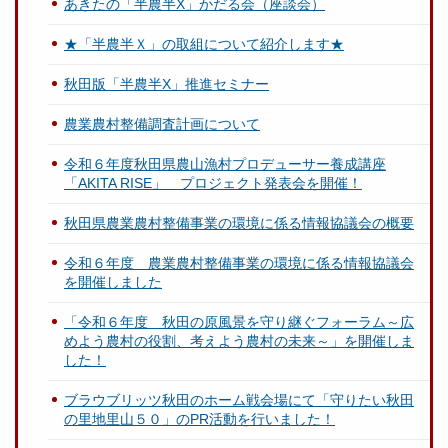
あきたの「半農半X」かだる会（座談会）
★「半農半Ｘ」の取組について紹介します★
秋田版「半農半X」推進セミナー
農業農村整備調査計画について
令和６年度秋田県農山漁村プロデューサー養成講座
「AKITA RISE」 プロジェクト発表会を開催！
秋田県農業農村整備事業の環境に係る情報協議会の概要
令和６年度 農業農村整備事業の環境に係る情報協議会
を開催しました
「令和６年度 秋田の原風景を守り継ぐフォーラム～広
めよう農村の役割、考えよう農村の未来～」を開催しま
した！
ブラウブリッツ秋田のホーム戦会場にて「守りたい秋田
の里地里山５０」のPR活動を行いました！