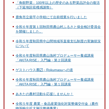
「角館野菜」100年以上の歴史のある野菜品評会の復活
（下延地区収穫感謝祭）
鹿角市立柴平小学校にて出前授業を行いました
令和６年度第１回秋田県農山村ふるさと保全検討委員会
を開催しました。
令和５年度秋田県中山間地域等直接支払制度の実施状況
について
令和６年度秋田県農山漁村プロデューサー養成講座
「AKITA RISE」入門編・第２回講座
ゲストハウス麓〼－Rokumasuへの道
令和６年度秋田県農山漁村プロデューサー養成講座
「AKITA RISE」入門編・第１回講座
あきたの農村活動を応援しませんか！
令和５年度 農業・食品産業強化対策整備交付金（農作
物等輸出拡大施設整備事業）