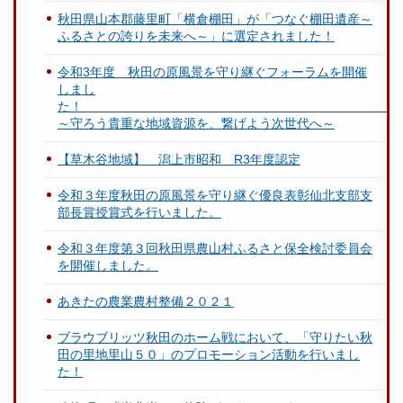
秋田県山本郡藤里町「横倉棚田」が「つなぐ棚田遺産～
ふるさとの誇りを未来へ～」に選定されました！
令和3年度 秋田の原風景を守り継ぐフォーラムを開催
しまし
～守ろう貴重な地域資源を、繋げよう次世代へ～
【草木谷地域】 潟上市昭和 R3年度認定
令和３年度秋田の原風景を守り継ぐ優良表彰仙北支部支
部長賞授賞式を行いました。
令和３年度第３回秋田県農山村ふるさと保全検討委員会
を開催しました。
あきたの農業農村整備２０２１
ブラウブリッツ秋田のホーム戦において、「守りたい秋
田の里地里山５０」のプロモーション活動を行いまし
た！