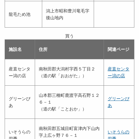
潟上市昭和豊川竜毛字
龍毛ため池
後山地内
買う
施設名
住所
関連ページ
産直センタ
南秋田郡大潟村字西５丁目２
産直センタ
ー潟の店
（道の駅「おおがた」）
ー潟の店
山本郡三種町鹿渡字高石野１２
グリーンぴ
グリーンぴ
６－１
あ
あ
（道の駅「ことおか」）
南秋田郡五城目町富津内下山内
いそうらの
いそうらの
字上広ヶ野７６－１
四季
四季