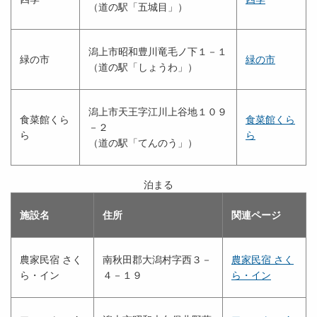
（道の駅「五城目」）
潟上市昭和豊川竜毛ノ下１－１
緑の市
緑の市
（道の駅「しょうわ」）
潟上市天王字江川上谷地１０９
食菜館くら
食菜館くら
－２
ら
ら
（道の駅「てんのう」）
泊まる
施設名
住所
関連ページ
農家民宿 さく
南秋田郡大潟村字西３－
農家民宿 さく
ら・イン
４－１９
ら・イン