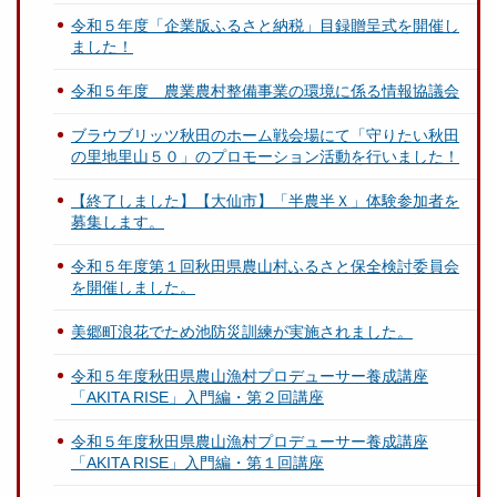
令和５年度「企業版ふるさと納税」目録贈呈式を開催し
ました！
令和５年度 農業農村整備事業の環境に係る情報協議会
ブラウブリッツ秋田のホーム戦会場にて「守りたい秋田
の里地里山５０」のプロモーション活動を行いました！
【終了しました】【大仙市】「半農半Ｘ」体験参加者を
募集します。
令和５年度第１回秋田県農山村ふるさと保全検討委員会
を開催しました。
美郷町浪花でため池防災訓練が実施されました。
令和５年度秋田県農山漁村プロデューサー養成講座
「AKITA RISE」入門編・第２回講座
令和５年度秋田県農山漁村プロデューサー養成講座
「AKITA RISE」入門編・第１回講座