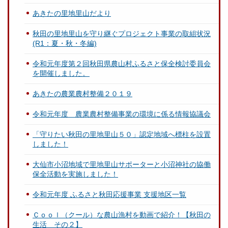
あきたの里地里山だより
秋田の里地里山を守り継ぐプロジェクト事業の取組状況
(R1：夏・秋・冬編)
令和元年度第２回秋田県農山村ふるさと保全検討委員会
を開催しました。
あきたの農業農村整備２０１９
令和元年度 農業農村整備事業の環境に係る情報協議会
「守りたい秋田の里地里山５０」認定地域へ標柱を設置
しました！
大仙市小沼地域で里地里山サポーターと小沼神社の協働
保全活動を実施しました！
令和元年度 ふるさと秋田応援事業 支援地区一覧
Ｃｏｏｌ（クール）な農山漁村を動画で紹介！【秋田の
生活 その２】