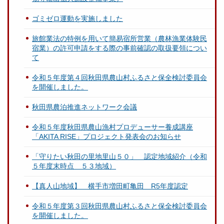
ゴミゼロ運動を実施しました
旅館業法の特例を用いて簡易宿所営業（農林漁業体験民
宿業）の許可申請をする際の事前確認の取扱要領につい
て
令和５年度第４回秋田県農山村ふるさと保全検討委員会
を開催しました。
秋田県農泊推進ネットワーク会議
令和５年度秋田県農山漁村プロデューサー養成講座
「AKITA RISE」プロジェクト発表会のお知らせ
「守りたい秋田の里地里山５０」 認定地域紹介（令和
５年度末時点 ５３地域）
【真人山地域】 横手市増田町亀田 R5年度認定
令和５年度第３回秋田県農山村ふるさと保全検討委員会
を開催しました。