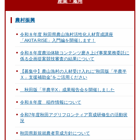
産業・雇用
農村振興
令和８年度 秋田県農山漁村活性化人材育成講座
「AKITA RISE」入門編を開催します！
令和８年度農泊体験コンテンツ磨き上げ事業業務委託に
係る企画提案競技審査の結果について
【募集中】農山漁村の人材受け入れに“秋田版「半農半
Ｘ」支援補助金”をご活用ください
秋田版「半農半X」成果報告会を開催しました
令和８年度 稲作情報について
令和7年度秋田アグリフロンティア育成研修生の活動状
況
秋田県新規就農者育成方針について