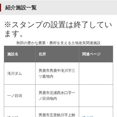
紹介施設一覧
※スタンプの設置は終了してい
ます。
秋田の豊かな農業・農村を支える土地改良関連施設
施設名
住所
関連ページ
男鹿市男鹿中滝川字三
滝川ダム
ツ森地内
男鹿市北浦西水口字一
一ノ目潟
ノ目潟地内
男鹿市五里鮪川字上鮪