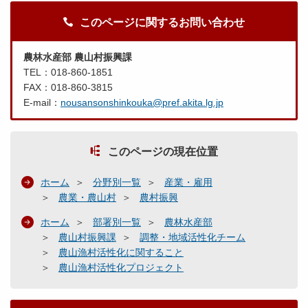
このページに関するお問い合わせ
農林水産部 農山村振興課
TEL：018-860-1851
FAX：018-860-3815
E-mail：
nousansonshinkouka@pref.akita.lg.jp
このページの現在位置
ホーム
分野別一覧
産業・雇用
農業・農山村
農村振興
ホーム
部署別一覧
農林水産部
農山村振興課
調整・地域活性化チーム
農山漁村活性化に関すること
農山漁村活性化プロジェクト