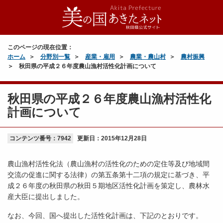
このページの現在位置：
ホーム
分野別一覧
産業・雇用
農業・農山村
農村振興
秋田県の平成２６年度農山漁村活性化計画について
秋田県の平成２６年度農山漁村活性化
計画について
コンテンツ番号：7942
更新日：
2015年12月28日
農山漁村活性化法（農山漁村の活性化のための定住等及び地域間
交流の促進に関する法律）の第五条第十二項の規定に基づき、平
成２６年度の秋田県の秋田５期地区活性化計画を策定し、農林水
産大臣に提出しました。
なお、今回、国へ提出した活性化計画は、下記のとおりです。