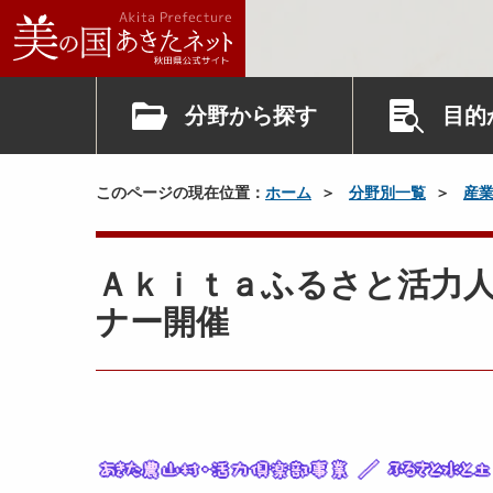
分野から探す
目的
このページの現在位置：
ホーム
分野別一覧
産
Ａｋｉｔａふるさと活力
ナー開催