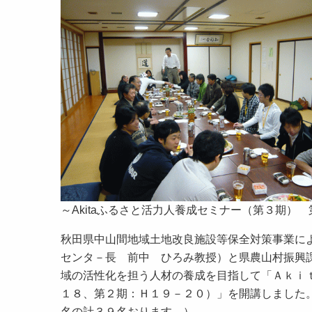
～Akitaふるさと活力人養成セミナー（第３期）
秋田県中山間地域土地改良施設等保全対策事業によ
センタ－長 前中 ひろみ教授）と県農山村振興
域の活性化を担う人材の養成を目指して「Ａｋｉ
１８、第２期：Ｈ１９－２０）」を開講しました
名の計３９名おります。）