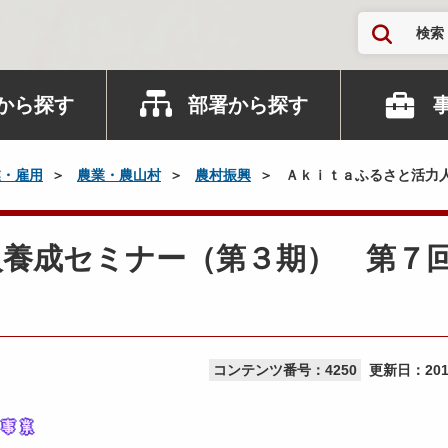
検索
から探す
部署から探す
業・雇用
農業・農山村
農村振興
Ａｋｉｔａふるさと活力
人養成セミナー（第３期） 第７
コンテンツ番号：4250
更新日：
20