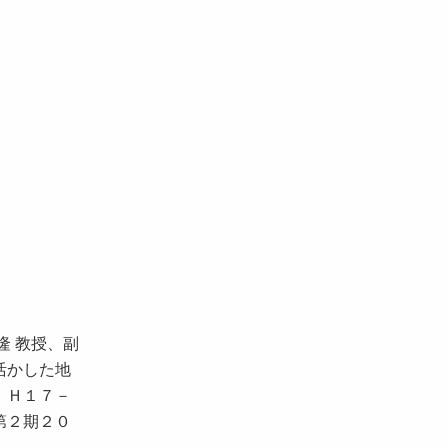
隆 教授、副
活かした地
：Ｈ１７－
第２期２０