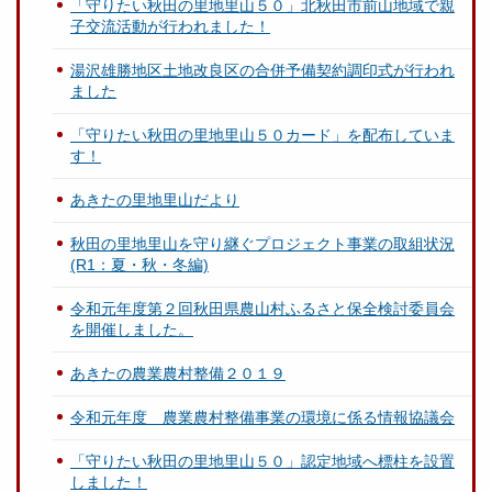
「守りたい秋田の里地里山５０」北秋田市前山地域で親
子交流活動が行われました！
湯沢雄勝地区土地改良区の合併予備契約調印式が行われ
ました
「守りたい秋田の里地里山５０カード」を配布していま
す！
あきたの里地里山だより
秋田の里地里山を守り継ぐプロジェクト事業の取組状況
(R1：夏・秋・冬編)
令和元年度第２回秋田県農山村ふるさと保全検討委員会
を開催しました。
あきたの農業農村整備２０１９
令和元年度 農業農村整備事業の環境に係る情報協議会
「守りたい秋田の里地里山５０」認定地域へ標柱を設置
しました！