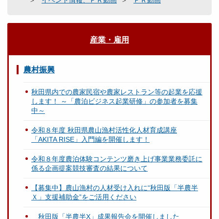
イベント情報、ＰＲ動画
ＰＲ動画
産業・雇用
農村振興
秋田県内での農家民宿や農家レストラン等の起業を応援
します！ ～「農泊ビジネス起業研修」の参加者を募集
中～
令和８年度 秋田県農山漁村活性化人材育成講座
「AKITA RISE」入門編を開催します！
令和８年度農泊体験コンテンツ磨き上げ事業業務委託に
係る企画提案競技審査の結果について
【募集中】農山漁村の人材受け入れに“秋田版「半農半
Ｘ」支援補助金”をご活用ください
秋田版「半農半X」成果報告会を開催しました