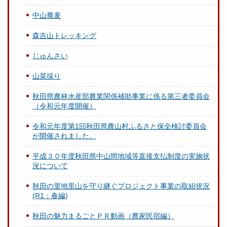
中山蕎麦
森吉山トレッキング
じゅんさい
山菜採り
秋田県農林水産部農業関係補助事業に係る第三者委員会
（令和元年度開催）
令和元年度第1回秋田県農山村ふるさと保全検討委員会
が開催されました。
平成３０年度秋田県中山間地域等直接支払制度の実施状
況について
秋田の里地里山を守り継ぐプロジェクト事業の取組状況
(R1：春編)
秋田の魅力まるごとＰＲ動画（農家民宿編）