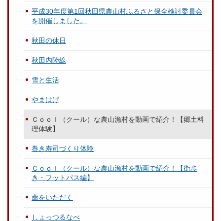
平成30年度第1回秋田県農山村ふるさと保全検討委員会
を開催しました。
秋田の休日
秋田内陸線
雪と生活
やまはげ
Ｃｏｏｌ（クール）な農山漁村を動画で紹介！【郷土料
理体験】
巻き寿司づくり体験
Ｃｏｏｌ（クール）な農山漁村を動画で紹介！【街歩
き・フットパス編】
命をいただく
しょっつるなべ