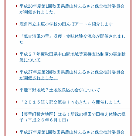
平成28年度第1回秋田県農山村ふるさと保全検討委員会
が開催されました。
鹿角市立末広小学校の田んぼアートを紹介します
『萬古清風の里』収穫・食味体験交流会が開催されまし
た
平成２７年度秋田県中山間地域等直接支払制度の実施状
況について
平成27年度第2回秋田県農山村ふるさと保全検討委員会
が開催されました。
平鹿平野地域７土地改良区の合併について
『２０１５語り部交流会ｉｎあきた』を開催しました
【藤里町横倉地区】はる！新緑の棚田で田植え体験の様
子（平成２６年６月１日）
平成27年度第1回秋田県農山村ふるさと保全検討委員会