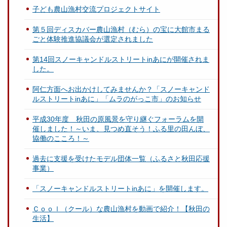
子ども農山漁村交流プロジェクトサイト
第５回ディスカバー農山漁村（むら）の宝に大館市まる
ごと体験推進協議会が選定されました
第14回スノーキャンドルストリートinあにが開催されま
した。
阿仁方面へお出かけしてみませんか？「スノーキャンド
ルストリートinあに」「ムラのがっこ市」のお知らせ
平成30年度 秋田の原風景を守り継ぐフォーラムを開
催しました！～いま、見つめ直そう！ふる里の田んぼ、
協働のこころ！～
過去に支援を受けたモデル団体一覧（ふるさと秋田応援
事業）
「スノーキャンドルストリートinあに」を開催します。
Ｃｏｏｌ（クール）な農山漁村を動画で紹介！【秋田の
生活】