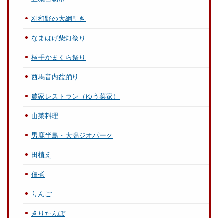
刈和野の大綱引き
なまはげ柴灯祭り
横手かまくら祭り
西馬音内盆踊り
農家レストラン（ゆう菜家）
山菜料理
男鹿半島・大潟ジオパーク
田植え
佃煮
りんご
きりたんぽ