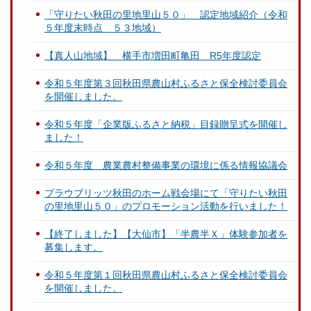
「守りたい秋田の里地里山５０」 認定地域紹介（令和
５年度末時点 ５３地域）
【真人山地域】 横手市増田町亀田 R5年度認定
令和５年度第３回秋田県農山村ふるさと保全検討委員会
を開催しました。
令和５年度「企業版ふるさと納税」目録贈呈式を開催し
ました！
令和５年度 農業農村整備事業の環境に係る情報協議会
ブラウブリッツ秋田のホーム戦会場にて「守りたい秋田
の里地里山５０」のプロモーション活動を行いました！
【終了しました】【大仙市】「半農半Ｘ」体験参加者を
募集します。
令和５年度第１回秋田県農山村ふるさと保全検討委員会
を開催しました。