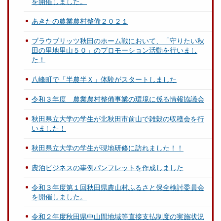
を開催しました。
あきたの農業農村整備２０２１
ブラウブリッツ秋田のホーム戦において、「守りたい秋
田の里地里山５０」のプロモーション活動を行いまし
た！
八峰町で「半農半Ｘ」体験がスタートしました
令和３年度 農業農村整備事業の環境に係る情報協議会
秋田県立大学の学生が北秋田市前山で雑穀の収穫会を行
いました！
秋田県立大学の学生が現地研修に訪れました！！
農泊ビジネスの事例パンフレットを作成しました
令和３年度第１回秋田県農山村ふるさと保全検討委員会
を開催しました。
令和２年度秋田県中山間地域等直接支払制度の実施状況