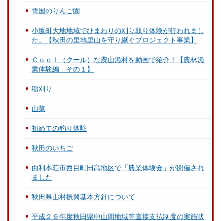
雪国のりんご園
小坂町大地地域でひまわりの刈り取り体験が行われまし
た。【秋田の里地里山を守り継ぐプロジェクト事業】
Ｃｏｏｌ（クール）な農山漁村を動画で紹介！【農林漁
業体験編 その１】
稲刈り
山菜
初めての釣り体験
秋田のいちご
由利本荘市西目町田高地区で「農業体験会」が開催され
ました
秋田県山村振興基本方針について
平成２９年度秋田県中山間地域等直接支払制度の実施状