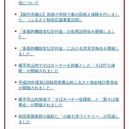
況について
【能代市檜山】崇徳小学校で春の田植え体験を行いまし
た。（ふるさと秋田応援事業活用）
『多面的機能支払交付金』の全県説明会を開催しまし
た。
『多面的機能支払交付金』における意見交換会を開催し
ました。
横手市⼭内でそばオーナーを対象とした「そば打ち体
験」が開催されました
平成29年度第1回秋田県農山村ふるさと保全検討委員会
が開催されました。
横手市山内地域で「そばオーナー収穫祭」と「新そば食
事会」が開催されました
秋田県鹿角郡小坂町に「小坂七滝ワイナリー」が完成し
ました