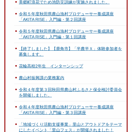
美郷町浪花でため池防災訓練が実施されました。
令和５年度秋田県農山漁村プロデューサー養成講座
「AKITA RISE」入門編・第２回講座
令和５年度秋田県農山漁村プロデューサー養成講座
「AKITA RISE」入門編・第１回講座
【終了しました】【鹿角市】「半農半Ｘ」体験参加者を
募集します。
花輪高校2年生 インターンシップ
農山村振興課の業務案内
令和４年度第３回秋田県農山村ふるさと保全検討委員会
を開催しました。
令和４年度秋田県農山漁村プロデューサー養成講座
「AKITA RISE」入門編・第３回講座
「地域づくり活動支援事業」里山とアウトドアをテーマ
にしたイベント「里山フェス」が開催されました！