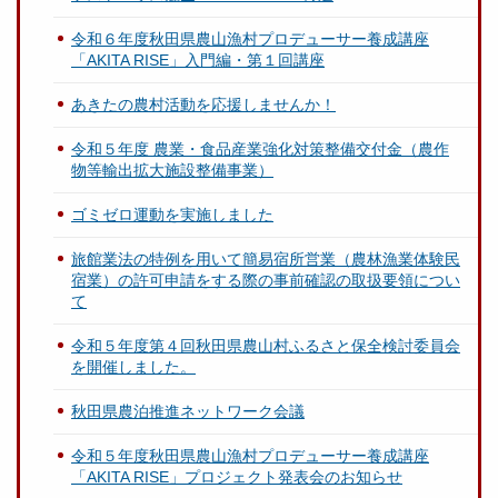
令和６年度秋田県農山漁村プロデューサー養成講座
「AKITA RISE」入門編・第１回講座
あきたの農村活動を応援しませんか！
令和５年度 農業・食品産業強化対策整備交付金（農作
物等輸出拡大施設整備事業）
ゴミゼロ運動を実施しました
旅館業法の特例を用いて簡易宿所営業（農林漁業体験民
宿業）の許可申請をする際の事前確認の取扱要領につい
て
令和５年度第４回秋田県農山村ふるさと保全検討委員会
を開催しました。
秋田県農泊推進ネットワーク会議
令和５年度秋田県農山漁村プロデューサー養成講座
「AKITA RISE」プロジェクト発表会のお知らせ