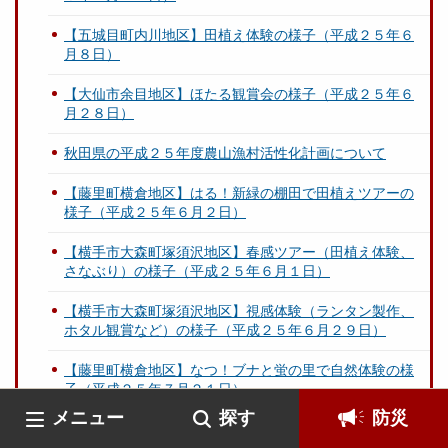
【五城目町内川地区】田植え体験の様子（平成２５年６
月８日）
【大仙市余目地区】ほたる観賞会の様子（平成２５年６
月２８日）
秋田県の平成２５年度農山漁村活性化計画について
【藤里町横倉地区】はる！新緑の棚田で田植えツアーの
様子（平成２５年６月２日）
【横手市大森町塚須沢地区】春感ツアー（田植え体験、
さなぶり）の様子（平成２５年６月１日）
【横手市大森町塚須沢地区】視感体験（ランタン製作、
ホタル観賞など）の様子（平成２５年６月２９日）
【藤里町横倉地区】なつ！ブナと蛍の里で自然体験の様
子（平成２５年７月２１日）
メニュー
探す
防災
【横手市大森町塚須沢地区】夏感体験（かかし作り、漬