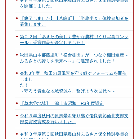
令和４年度第１回秋田県農山村ふるさと保全検討委員会
を開催しました。
【終了しました】【八峰町】「半農半Ｘ」体験参加者を
募集します。
第２２回「あきたの美しく豊かな農村づくり写真コンク
ール」受賞作品が決定しました！
秋田県山本郡藤里町「横倉棚田」が「つなぐ棚田遺産～
ふるさとの誇りを未来へ～」に選定されました！
令和3年度 秋田の原風景を守り継ぐフォーラムを開催
しまし
～守ろう貴重な地域資源を、繋げよう次世代へ～
【草木谷地域】 潟上市昭和 R3年度認定
令和３年度秋田の原風景を守り継ぐ優良表彰仙北支部支
部長賞授賞式を行いました。
令和３年度第３回秋田県農山村ふるさと保全検討委員会