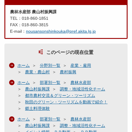
農林水産部 農山村振興課
TEL：018-860-1851
FAX：018-860-3815
E-mail：
nousansonshinkouka@pref.akita.lg.jp
このページの現在位置
ホーム
分野別一覧
産業・雇用
農業・農山村
農村振興
ホーム
部署別一覧
農林水産部
農山村振興課
調整・地域活性化チーム
都市農村交流＆グリーン・ツーリズム
秋田のグリーン・ツーリズムを動画で紹介！
郷土料理体験
ホーム
部署別一覧
農林水産部
農山村振興課
調整・地域活性化チーム