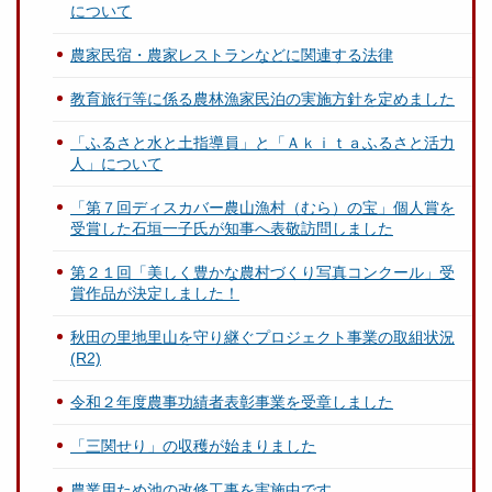
について
農家民宿・農家レストランなどに関連する法律
教育旅行等に係る農林漁家民泊の実施方針を定めました
「ふるさと水と土指導員」と「Ａｋｉｔａふるさと活力
人」について
「第７回ディスカバー農山漁村（むら）の宝」個人賞を
受賞した石垣一子氏が知事へ表敬訪問しました
第２１回「美しく豊かな農村づくり写真コンクール」受
賞作品が決定しました！
秋田の里地里山を守り継ぐプロジェクト事業の取組状況
(R2)
令和２年度農事功績者表彰事業を受章しました
「三関せり」の収穫が始まりました
農業用ため池の改修工事を実施中です