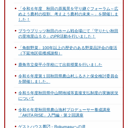
「令和６年度 秋田の原風景を守り継ぐフォーラム～広
めよう農村の役割、考えよう農村の未来～」を開催しま
した！
ブラウブリッツ秋田のホーム戦会場にて「守りたい秋田
の里地里山５０」のPR活動を行いました！
「角館野菜」100年以上の歴史のある野菜品評会の復活
（下延地区収穫感謝祭）
鹿角市立柴平小学校にて出前授業を行いました
令和６年度第１回秋田県農山村ふるさと保全検討委員会
を開催しました。
令和５年度秋田県中山間地域等直接支払制度の実施状況
について
令和６年度秋田県農山漁村プロデューサー養成講座
「AKITA RISE」入門編・第２回講座
ゲストハウス麓〼－Rokumasuへの道