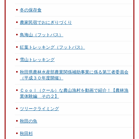
冬の保存食
農家民宿でおにぎりづくり
鳥海山（フットパス）
紅葉トレッキング（フットパス）
雪山トレッキング
秋田県農林水産部農業関係補助事業に係る第三者委員会
（平成３０年度開催）
Ｃｏｏｌ（クール）な農山漁村を動画で紹介！【農林漁
業体験編 その２】
ツリークライミング
秋田の魚
秋田杉