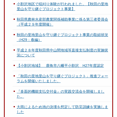
小割沢地区で稲刈り体験が行われました。【秋田の里地
里山を守り継ぐプロジェクト事業】
秋田県農林水産部農業関係補助事業に係る第三者委員会
（平成２９年度開催）
秋田の里地里山を守り継ぐプロジェクト事業の取組状況
（H29：春編）
平成２８年度秋田県中山間地域等直接支払制度の実施状
況について
【小割沢地域】 鹿角市八幡平小割沢 H27年度認定
「秋田の里地里山を守り継ぐプロジェクト」推進フォー
ラムを開催いたしました。
『多面的機能支払交付金』の実践交流会を開催しまし
た。
大雨によるため池の決壊を想定して防災訓練を実施しま
した