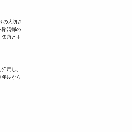
りの大切さ
水路清掃の
、集落と里
を活用し、
９年度から