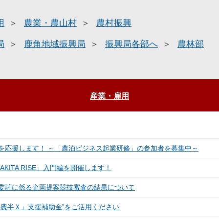
用
農業・農山村
農村振興
局
鹿角地域振興局
振興局各部へ
農林部
産業・雇用
を応援します！ ～「農泊ビジネス起業研修」の参加者を募集中～
ITA RISE」入門編を開催します！
委託に係る企画提案競技審査の結果について
農半Ｘ」支援補助金”をご活用ください