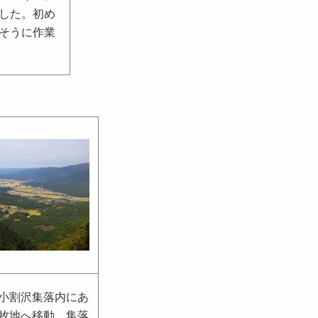
した。初め
そうに作業
小割沢集落内にあ
牧地へ移動。集落