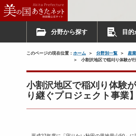
分野から探す
目的
このページの現在位置：
ホーム
分野別一覧
産
小割沢地区で稲刈り体験が行
小割沢地区で稲刈り体験
り継ぐプロジェクト事業
平成27年度に「守りたい秋田の里地里山50」に