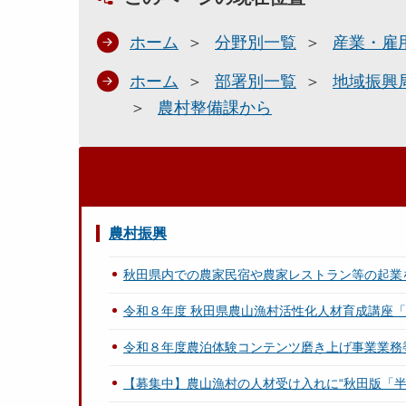
ホーム
分野別一覧
産業・雇
ホーム
部署別一覧
地域振興
農村整備課から
農村振興
秋田県内での農家民宿や農家レストラン等の起業
令和８年度 秋田県農山漁村活性化人材育成講座「AK
令和８年度農泊体験コンテンツ磨き上げ事業業務
【募集中】農山漁村の人材受け入れに“秋田版「半