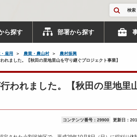
検索
から探す
部署から探す
業・雇用
農業・農山村
農村振興
われました。【秋田の里地里山を守り継ぐプロジェクト事業】
が行われました。【秋田の里地里
】
コンテンツ番号：29900
更新日：
20
認定された小割沢地区で、平成29年10月8日（日）に稲刈り体