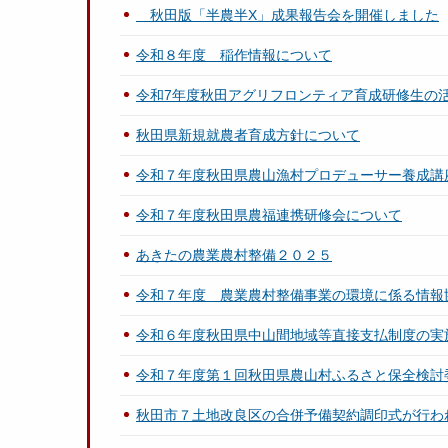
秋田版「半農半X」成果報告会を開催しました
令和８年度 稲作情報について
令和7年度秋田アグリフロンティア育成研修生の
秋田県新規就農者育成方針について
令和７年度秋田県農山漁村プロデューサー養成講座「
令和７年度秋田県農福連携研修会について
あきたの農業農村整備２０２５
令和７年度 農業農村整備事業の環境に係る情報
令和６年度秋田県中山間地域等直接支払制度の実
令和７年度第１回秋田県農山村ふるさと保全検討
秋田市７土地改良区の合併予備契約調印式が行わ