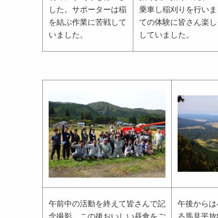
した。サポーターは稲
乗車し稲刈りを行いま
を結ぶ作業に苦戦して
ての体験に皆さん楽し
いました。
していました。
午前中の活動を終えて皆さんで記
午後からは
念撮影。この後おいしい昼食をご
る馬見平放