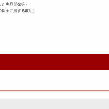
活用した商品開発等）
山の保全に資する取組）
る