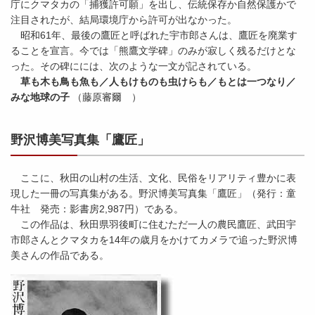
庁にクマタカの「捕獲許可願」を出し、伝統保存か自然保護かで
注目されたが、結局環境庁から許可が出なかった。
昭和61年、最後の鷹匠と呼ばれた宇市郎さんは、鷹匠を廃業す
ることを宣言。今では「熊鷹文学碑」のみが寂しく残るだけとな
った。その碑にには、次のような一文が記されている。
草も木も鳥も魚も／人もけものも虫けらも／もとは一つなり／
みな地球の子
（藤原審爾 ）
野沢博美写真集「鷹匠」
ここに、秋田の山村の生活、文化、民俗をリアリティ豊かに表
現した一冊の写真集がある。野沢博美写真集「鷹匠」（発行：童
牛社 発売：影書房2,987円）である。
この作品は、秋田県羽後町に住むただ一人の農民鷹匠、武田宇
市郎さんとクマタカを14年の歳月をかけてカメラで追った野沢博
美さんの作品である。