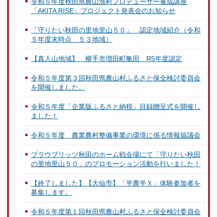
令和５年度秋田県農山漁村プロデューサー養成講座
「AKITA RISE」プロジェクト発表会のお知らせ
「守りたい秋田の里地里山５０」 認定地域紹介（令和
５年度末時点 ５３地域）
【真人山地域】 横手市増田町亀田 R5年度認定
令和５年度第３回秋田県農山村ふるさと保全検討委員会
を開催しました。
令和５年度「企業版ふるさと納税」目録贈呈式を開催し
ました！
令和５年度 農業農村整備事業の環境に係る情報協議会
ブラウブリッツ秋田のホーム戦会場にて「守りたい秋田
の里地里山５０」のプロモーション活動を行いました！
【終了しました】【大仙市】「半農半Ｘ」体験参加者を
募集します。
令和５年度第１回秋田県農山村ふるさと保全検討委員会