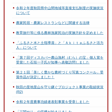
令和２年度秋田県中山間地域等直接支払制度の実施状況
について
農家民宿・農家レストランなどに関連する法律
教育旅行等に係る農林漁家民泊の実施方針を定めました
「ふるさと水と土指導員」と「Ａｋｉｔａふるさと活力
人」について
「第７回ディスカバー農山漁村（むら）の宝」個人賞を
受賞した石垣一子氏が知事へ表敬訪問しました
第２１回「美しく豊かな農村づくり写真コンクール」受
賞作品が決定しました！
秋田の里地里山を守り継ぐプロジェクト事業の取組状況
(R2)
令和２年度農事功績者表彰事業を受章しました
「三関せり」の収穫が始まりました