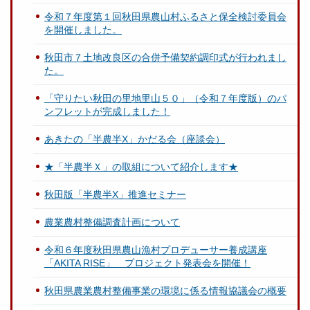
令和７年度第１回秋田県農山村ふるさと保全検討委員会
を開催しました。
秋田市７土地改良区の合併予備契約調印式が行われまし
た。
「守りたい秋田の里地里山５０」（令和７年度版）のパ
ンフレットが完成しました！
あきたの「半農半X」かだる会（座談会）
★「半農半Ｘ」の取組について紹介します★
秋田版「半農半X」推進セミナー
農業農村整備調査計画について
令和６年度秋田県農山漁村プロデューサー養成講座
「AKITA RISE」 プロジェクト発表会を開催！
秋田県農業農村整備事業の環境に係る情報協議会の概要