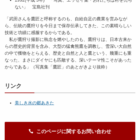
1992(平成 3年) 「写真、エッセイ集・おれたちは村を売ら
ない」 宝島社刊
「武田さんを鷹匠と呼称するのも、自給自足の農業を営みなが
ら、伝統の鷹狩りを今日まで保存伝承してきた、この素晴らしい
技術と功績に感服するからである。
私が鷹狩り撮影に執念を燃やしたのも、鷹狩りは、日本古来か
らの歴史的背景を含み、大型の猛禽熊鷹を調教し、雪深い大自然
の中で獲物をとらえる、歴史と自然と人と鷹という、幾重にも重
なった、まさにダイヤにも匹敵する、深いテーマ性こそがあった
からである」（写真集「鷹匠」のあとがきより抜粋）
リンク
美しき水の郷あきた
このページに関するお問い合わせ