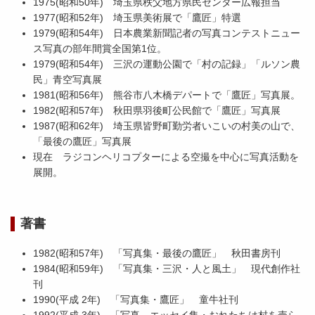
1975(昭和50年) 埼玉県秩父地方県民センター広報担当
1977(昭和52年) 埼玉県美術展で「鷹匠」特選
1979(昭和54年) 日本農業新聞記者の写真コンテストニュー
ス写真の部年間賞全国第1位。
1979(昭和54年) 三沢の運動公園で「村の記録」「ルソン農
民」青空写真展
1981(昭和56年) 熊谷市八木橋デパートで「鷹匠」写真展。
1982(昭和57年) 秋田県羽後町公民館で「鷹匠」写真展
1987(昭和62年) 埼玉県皆野町勤労者いこいの村美の山で、
「最後の鷹匠」写真展
現在 ラジコンヘリコプターによる空撮を中心に写真活動を
展開。
著書
1982(昭和57年) 「写真集・最後の鷹匠」 秋田書房刊
1984(昭和59年) 「写真集・三沢・人と風土」 現代創作社
刊
1990(平成 2年) 「写真集・鷹匠」 童牛社刊