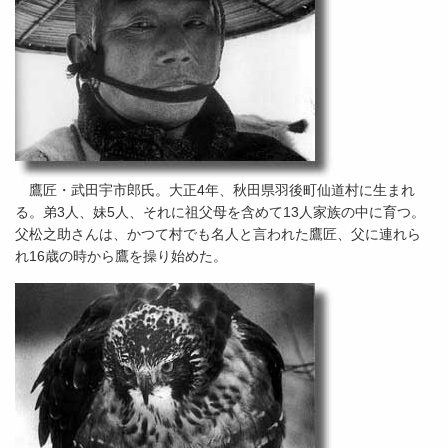
鷹匠・武田宇市郎氏。大正4年、秋田県羽後町仙道村に生まれ
る。弟3人、妹5人、それに祖父母を含めて13人家族の中に育つ。
父松之助さんは、かつて村でも名人と言われた鷹匠、父に連れら
れ16歳の時から鷹を操り始めた。