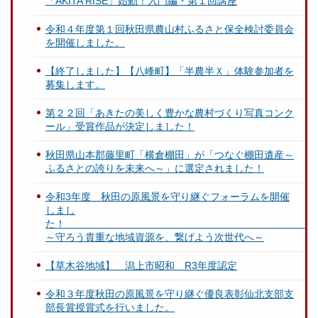
「AKITA RISE」始動！入門編・第１回講座
令和４年度第１回秋田県農山村ふるさと保全検討委員会
を開催しました。
【終了しました】【八峰町】「半農半Ｘ」体験参加者を
募集します。
第２２回「あきたの美しく豊かな農村づくり写真コンク
ール」受賞作品が決定しました！
秋田県山本郡藤里町「横倉棚田」が「つなぐ棚田遺産～
ふるさとの誇りを未来へ～」に選定されました！
令和3年度 秋田の原風景を守り継ぐフォーラムを開催
しまし
～守ろう貴重な地域資源を、繋げよう次世代へ～
【草木谷地域】 潟上市昭和 R3年度認定
令和３年度秋田の原風景を守り継ぐ優良表彰仙北支部支
部長賞授賞式を行いました。