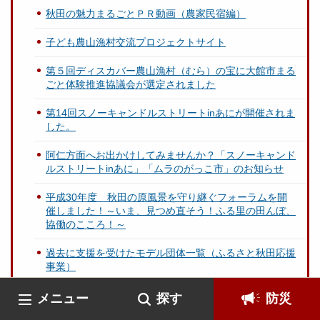
秋田の魅力まるごとＰＲ動画（農家民宿編）
子ども農山漁村交流プロジェクトサイト
第５回ディスカバー農山漁村（むら）の宝に大館市まる
ごと体験推進協議会が選定されました
第14回スノーキャンドルストリートinあにが開催されま
した。
阿仁方面へお出かけしてみませんか？「スノーキャンド
ルストリートinあに」「ムラのがっこ市」のお知らせ
平成30年度 秋田の原風景を守り継ぐフォーラムを開
催しました！～いま、見つめ直そう！ふる里の田んぼ、
協働のこころ！～
過去に支援を受けたモデル団体一覧（ふるさと秋田応援
事業）
「スノーキャンドルストリートinあに」を開催します。
メニュー
探す
防災