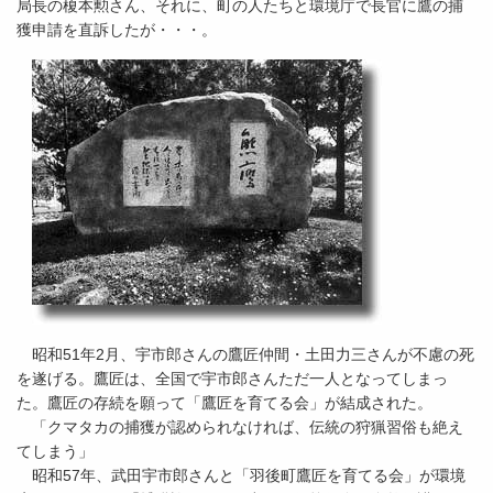
局長の榎本勲さん、それに、町の人たちと環境庁で長官に鷹の捕
獲申請を直訴したが・・・。
昭和51年2月、宇市郎さんの鷹匠仲間・土田力三さんが不慮の死
を遂げる。鷹匠は、全国で宇市郎さんただ一人となってしまっ
た。鷹匠の存続を願って「鷹匠を育てる会」が結成された。
「クマタカの捕獲が認められなければ、伝統の狩猟習俗も絶え
てしまう」
昭和57年、武田宇市郎さんと「羽後町鷹匠を育てる会」が環境