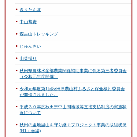
きりたんぽ
中山蕎麦
森吉山トレッキング
じゅんさい
山菜採り
秋田県農林水産部農業関係補助事業に係る第三者委員会
（令和元年度開催）
令和元年度第1回秋田県農山村ふるさと保全検討委員会
が開催されました。
平成３０年度秋田県中山間地域等直接支払制度の実施状
況について
秋田の里地里山を守り継ぐプロジェクト事業の取組状況
(R1：春編)