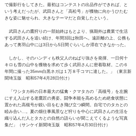
で撮影行をしてきた。最初はコンテストの出品作ができれば、と
いう考えだったが、武田さんと「高松号」が獲物に向かうひたむ
きな姿に魅せられ、大きなテーマだと自覚したという。
武田さんの鷹狩りの一部始終はもとより、猟期外は農業で生活
する武田さんを追い続け、年間3回は秋田へ。遠距離の上、公務も
あって奥羽山中には3日から5日間ぐらいしか滞在できなかった。
しかし、そのハンディも秩父人のねばり強さを発揮、一日何十
キロも雪の山中を獲物を求めて歩く武田さんに密着取材。この６
年間に撮った35mm白黒ネガは１万８千コマに達した。」（東京新
聞埼玉版 昭和57年4月28日付け）
「ワシタカ科の日本最大の猛禽・クマタカの「高槻号」を左腕
にすえ入山する老鷹匠の勇姿。闘争本能を高めるため絶食状態に
置かれた高槻号が鋭い目をむき飛び立つ瞬間。自宅でのタカとの
睦み合い…。夏の畑仕事風景など狩りを中心に武田さんの生活を
織り込んだ人とタカとの自然の語らいが聞こえてくるような写真
集だ」（サンケイ新聞埼玉版 昭和57年4月30日付け）