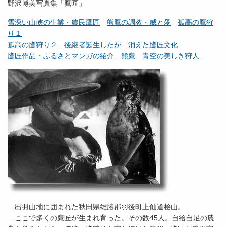
野沢博美写真集「鷹匠」
雪深い山峡の生業・農民鷹匠
熊鷹の調教・威と愛
孤高の鷹狩
り１
孤高の鷹狩り２
後継者誕生したが
消えた鷹匠文化
鷹匠作品・ふるさとマンガの紹介
熊鷹 青空の美しき狩人
出羽山地に囲まれた秋田県雄勝郡羽後町上仙道桧山。
ここで多くの鷹匠が生まれ育った。その数45人。自給自足の農