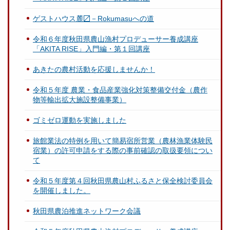
ゲストハウス麓〼－Rokumasuへの道
令和６年度秋田県農山漁村プロデューサー養成講座
「AKITA RISE」入門編・第１回講座
あきたの農村活動を応援しませんか！
令和５年度 農業・食品産業強化対策整備交付金（農作
物等輸出拡大施設整備事業）
ゴミゼロ運動を実施しました
旅館業法の特例を用いて簡易宿所営業（農林漁業体験民
宿業）の許可申請をする際の事前確認の取扱要領につい
て
令和５年度第４回秋田県農山村ふるさと保全検討委員会
を開催しました。
秋田県農泊推進ネットワーク会議