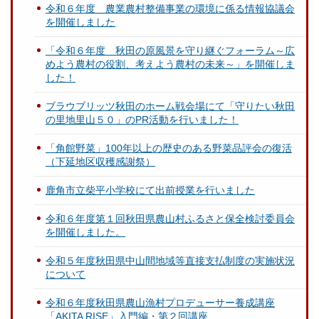
令和６年度 農業農村整備事業の環境に係る情報協議会
を開催しました
「令和６年度 秋田の原風景を守り継ぐフォーラム～広
めよう農村の役割、考えよう農村の未来～」を開催しま
した！
ブラウブリッツ秋田のホーム戦会場にて「守りたい秋田
の里地里山５０」のPR活動を行いました！
「角館野菜」100年以上の歴史のある野菜品評会の復活
（下延地区収穫感謝祭）
鹿角市立柴平小学校にて出前授業を行いました
令和６年度第１回秋田県農山村ふるさと保全検討委員会
を開催しました。
令和５年度秋田県中山間地域等直接支払制度の実施状況
について
令和６年度秋田県農山漁村プロデューサー養成講座
「AKITA RISE」入門編・第２回講座