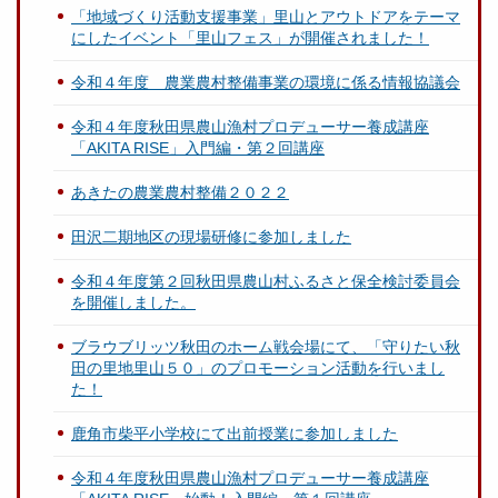
「地域づくり活動支援事業」里山とアウトドアをテーマ
にしたイベント「里山フェス」が開催されました！
令和４年度 農業農村整備事業の環境に係る情報協議会
令和４年度秋田県農山漁村プロデューサー養成講座
「AKITA RISE」入門編・第２回講座
あきたの農業農村整備２０２２
田沢二期地区の現場研修に参加しました
令和４年度第２回秋田県農山村ふるさと保全検討委員会
を開催しました。
ブラウブリッツ秋田のホーム戦会場にて、「守りたい秋
田の里地里山５０」のプロモーション活動を行いまし
た！
鹿角市柴平小学校にて出前授業に参加しました
令和４年度秋田県農山漁村プロデューサー養成講座