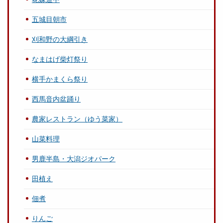
五城目朝市
刈和野の大綱引き
なまはげ柴灯祭り
横手かまくら祭り
西馬音内盆踊り
農家レストラン（ゆう菜家）
山菜料理
男鹿半島・大潟ジオパーク
田植え
佃煮
りんご