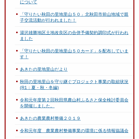
について
「守りたい秋田の里地里山５０」北秋田市前山地域で親
子交流活動が行われました！
湯沢雄勝地区土地改良区の合併予備契約調印式が行われ
ました
「守りたい秋田の里地里山５０カード」を配布していま
す！
あきたの里地里山だより
秋田の里地里山を守り継ぐプロジェクト事業の取組状況
(R1：夏・秋・冬編)
令和元年度第２回秋田県農山村ふるさと保全検討委員会
を開催しました。
あきたの農業農村整備２０１９
令和元年度 農業農村整備事業の環境に係る情報協議会