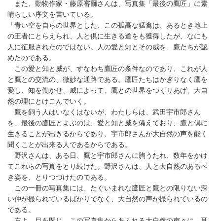
また、動物作家・藤原審爾さんは、写真集「最後の鷹匠」に素
晴らしい序文を書いている。
「青い空を自らの世界とした、この孤高な猛禽は、あるとき地上
の王者にとらえられ、人と倶に生きる道をも獲得したが、なにも
人に征服されたのではない。人の愛と知とその威を、鷹たちが認
めたのである。
この愛と知と威が、すなわち鷹匠の条件なのであり、これが人
と鷹との交流の、微妙な通路である。鷹匠たちはかぎりなく鷹を
愛し、知を働かせ、威によって、鷹との世界をつくりあげ、大自
然の理にとけこんでいく。
鷹を飼う人はいなくはないが、わたしらは、武田宇市郎さん
を、最後の鷹匠とよぶのは、愛と知と威を備えており、鷹と倶に
生きることが出きるからであり、宇市郎さんが大自然の声を能く
聞くことが出来る人であるからである。
野沢さんは、ある日、鷹と宇市郎さんに胸うたれ、数年をかけ
てこれらの写真をとり続けた。野沢さんは、人と大自然のあるべ
き姿を、とりつづけたのである。
この一冊の写真集には、たぐいまれな鷹匠と鷹との限りない深
い仲が撮られているばかりでなく、大自然の声が撮られているの
である。
友よ、目を閉じ、この写真集からあふれる大自然の声々に、耳