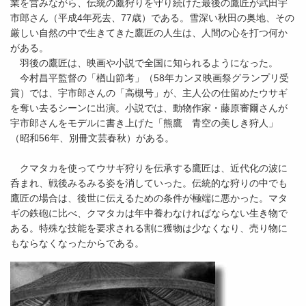
業を営みながら、伝統の鷹狩りを守り続けた最後の鷹匠が武田宇
市郎さん（平成4年死去、77歳）である。雪深い秋田の奥地、その
厳しい自然の中で生きてきた鷹匠の人生は、人間の心を打つ何か
がある。
羽後の鷹匠は、映画や小説で全国に知られるようになった。
今村昌平監督の「楢山節考」（58年カンヌ映画祭グランプリ受
賞）では、宇市郎さんの「高槻号」が、主人公の仕留めたウサギ
を奪い去るシーンに出演。小説では、動物作家・藤原審爾さんが
宇市郎さんをモデルに書き上げた「熊鷹 青空の美しき狩人」
（昭和56年、別冊文芸春秋）がある。
クマタカを使ってウサギ狩りを伝承する鷹匠は、近代化の波に
呑まれ、戦後みるみる姿を消していった。伝統的な狩りの中でも
鷹匠の場合は、後世に伝えるための条件が極端に悪かった。マタ
ギの鉄砲に比べ、クマタカは年中養わなければならない生き物で
ある。特殊な技能を要求される割に獲物は少なくなり、売り物に
もならなくなったからである。