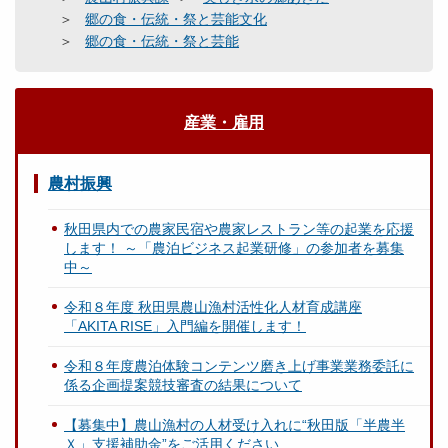
郷の食・伝統・祭と芸能文化
郷の食・伝統・祭と芸能
産業・雇用
農村振興
秋田県内での農家民宿や農家レストラン等の起業を応援
します！ ～「農泊ビジネス起業研修」の参加者を募集
中～
令和８年度 秋田県農山漁村活性化人材育成講座
「AKITA RISE」入門編を開催します！
令和８年度農泊体験コンテンツ磨き上げ事業業務委託に
係る企画提案競技審査の結果について
【募集中】農山漁村の人材受け入れに“秋田版「半農半
Ｘ」支援補助金”をご活用ください