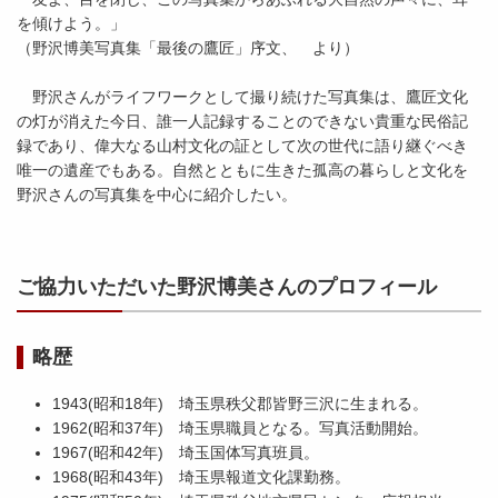
を傾けよう。」
（野沢博美写真集「最後の鷹匠」序文、 より）
野沢さんがライフワークとして撮り続けた写真集は、鷹匠文化
の灯が消えた今日、誰一人記録することのできない貴重な民俗記
録であり、偉大なる山村文化の証として次の世代に語り継ぐべき
唯一の遺産でもある。自然とともに生きた孤高の暮らしと文化を
野沢さんの写真集を中心に紹介したい。
ご協力いただいた野沢博美さんのプロフィール
略歴
1943(昭和18年) 埼玉県秩父郡皆野三沢に生まれる。
1962(昭和37年) 埼玉県職員となる。写真活動開始。
1967(昭和42年) 埼玉国体写真班員。
1968(昭和43年) 埼玉県報道文化課勤務。