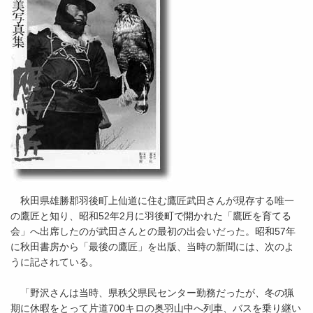
秋田県雄勝郡羽後町上仙道に住む鷹匠武田さんが現存する唯一
の鷹匠と知り、昭和52年2月に羽後町で開かれた「鷹匠を育てる
会」へ出席したのが武田さんとの最初の出会いだった。昭和57年
に秋田書房から「最後の鷹匠」を出版、当時の新聞には、次のよ
うに記されている。
「野沢さんは当時、県秩父県民センター勤務だったが、冬の猟
期に休暇をとって片道700キロの奥羽山中へ列車、バスを乗り継い