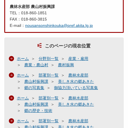
農林水産部 農山村振興課
TEL：018-860-1851
FAX：018-860-3815
E-mail：
nousansonshinkouka@pref.akita.lg.jp
このページの現在位置
ホーム
分野別一覧
産業・雇用
農業・農山村
農村振興
ホーム
部署別一覧
農林水産部
農山村振興課
美しき水の郷あきた
郷の写真集
御協力頂いている写真集
ホーム
部署別一覧
農林水産部
農山村振興課
美しき水の郷あきた
郷の歴史・技術
ホーム
部署別一覧
農林水産部
農山村振興課
美しき水の郷あきた