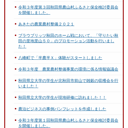
令和３年度第３回秋田県農山村ふるさと保全検討委員会
を開催しました。
あきたの農業農村整備２０２１
ブラウブリッツ秋田のホーム戦において、「守りたい秋
田の里地里山５０」のプロモーション活動を行いまし
た！
八峰町で「半農半Ｘ」体験がスタートしました
令和３年度 農業農村整備事業の環境に係る情報協議会
秋田県立大学の学生が北秋田市前山で雑穀の収穫会を行
いました！
秋田県立大学の学生が現地研修に訪れました！！
農泊ビジネスの事例パンフレットを作成しました
令和３年度第１回秋田県農山村ふるさと保全検討委員会
を開催しました。