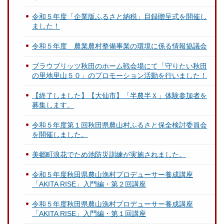
令和５年度「企業版ふるさと納税」目録贈呈式を開催し
ました！
令和５年度 農業農村整備事業の環境に係る情報協議会
ブラウブリッツ秋田のホーム戦会場にて「守りたい秋田
の里地里山５０」のプロモーション活動を行いました！
【終了しました】【大仙市】「半農半Ｘ」体験参加者を
募集します。
令和５年度第１回秋田県農山村ふるさと保全検討委員会
を開催しました。
美郷町浪花でため池防災訓練が実施されました。
令和５年度秋田県農山漁村プロデューサー養成講座
「AKITA RISE」入門編・第２回講座
令和５年度秋田県農山漁村プロデューサー養成講座
「AKITA RISE」入門編・第１回講座