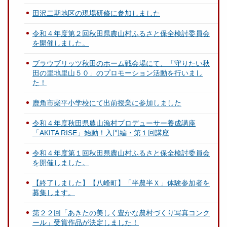
田沢二期地区の現場研修に参加しました
令和４年度第２回秋田県農山村ふるさと保全検討委員会
を開催しました。
ブラウブリッツ秋田のホーム戦会場にて、「守りたい秋
田の里地里山５０」のプロモーション活動を行いまし
た！
鹿角市柴平小学校にて出前授業に参加しました
令和４年度秋田県農山漁村プロデューサー養成講座
「AKITA RISE」始動！入門編・第１回講座
令和４年度第１回秋田県農山村ふるさと保全検討委員会
を開催しました。
【終了しました】【八峰町】「半農半Ｘ」体験参加者を
募集します。
第２２回「あきたの美しく豊かな農村づくり写真コンク
ール」受賞作品が決定しました！