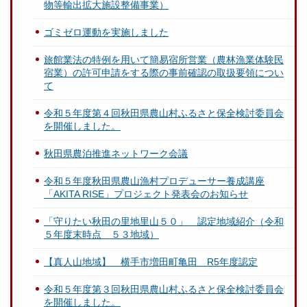
物等輸出拡大施設整備事業）
ゴミゼロ運動を実施しました
旅館業法の特例を用いて簡易宿所営業（農林漁業体験民
宿業）の許可申請をする際の事前確認の取扱要領につい
て
令和５年度第４回秋田県農山村ふるさと保全検討委員会
を開催しました。
秋田県農泊推進ネットワーク会議
令和５年度秋田県農山漁村プロデューサー養成講座
「AKITA RISE」プロジェクト発表会のお知らせ
「守りたい秋田の里地里山５０」 認定地域紹介（令和
５年度末時点 ５３地域）
【真人山地域】 横手市増田町亀田 R5年度認定
令和５年度第３回秋田県農山村ふるさと保全検討委員会
を開催しました。