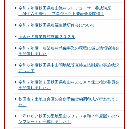
令和７年度秋田県農山漁村プロデューサー養成講座
「AKITA RISE」 プロジェクト発表会を開催！
令和７年度秋田県農福連携研修会について
あきたの農業農村整備２０２５
令和７年度 農業農村整備事業の環境に係る情報協議会
を開催しました
令和６年度秋田県中山間地域等直接支払制度の実施状況
について
令和７年度第１回秋田県農山村ふるさと保全検討委員会
を開催しました。
秋田市７土地改良区の合併予備契約調印式が行われまし
た。
「守りたい秋田の里地里山５０」（令和７年度版）のパ
ンフレットが完成しました！