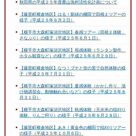
秋田県の平成２５年度農山漁村活性化計画について
【藤里町横倉地区】はる！新緑の棚田で田植えツアーの
様子（平成２５年６月２日）
【横手市大森町塚須沢地区】春感ツアー（田植え体験、
さなぶり）の様子（平成２５年６月１日）
【横手市大森町塚須沢地区】視感体験（ランタン製作、
ホタル観賞など）の様子（平成２５年６月２９日）
【藤里町横倉地区】なつ！ブナと蛍の里で自然体験の様
子（平成２５年７月２１日）
【横手市大森町塚須沢地区】夏感体験（かかし作り、漬
け物講習会、動物触れ合いなど）の様子（平成２５年８
月３１日）
【横手市大森町塚須沢地区】秋感体験（天水米の稲刈り
体験、りんご狩り）の様子（平成２５年９月２８日）
【藤里町横倉地区】あき！黄金色の棚田で稲刈りツアー
の様子（平成２５年１０月６日）