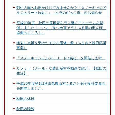
阿仁方面へお出かけしてみませんか？「スノーキャンド
ルストリートinあに」「ムラのがっこ市」のお知らせ
平成30年度 秋田の原風景を守り継ぐフォーラムを開
催しました！～いま、見つめ直そう！ふる里の田んぼ、
協働のこころ！～
過去に支援を受けたモデル団体一覧（ふるさと秋田応援
事業）
「スノーキャンドルストリートinあに」を開催します。
Ｃｏｏｌ（クール）な農山漁村を動画で紹介！【秋田の
生活】
平成30年度第1回秋田県農山村ふるさと保全検討委員会
を開催しました。
秋田の休日
秋田内陸線