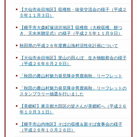
【大仙市余目地区】収穫祭・味覚交流会の様子（平成２
５年１１月３日）
【横手市大森町塚須沢地区】収穫祭（大根収穫、餅つ
き、天水米贈呈式）の様子（平成２５年１１月９日）
秋田県の平成２６年度農山漁村活性化計画について
【大仙市余目地区】里山の田んぼ 生き物観察会の様子
（平成２６年６月２９日）
「秋田の農山村魅力発見隊＠男鹿南秋」リーフレット
「秋田の農山村魅力発見隊＠男鹿南秋」リーフレットの
スタンプラリー抽選を行いました
【美郷町】東京都大田区の皆さんが美郷町へ（平成２６
年１０月３１日）
【横手市山内地区】そばの収穫＆新そば食事会の様子
（平成２６年１０月２６日）