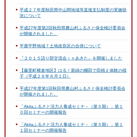
平成２７年度秋田県中山間地域等直接支払制度の実施状
況について
平成27年度第2回秋田県農山村ふるさと保全検討委員会
が開催されました。
平鹿平野地域７土地改良区の合併について
『２０１５語り部交流会ｉｎあきた』を開催しました
【藤里町横倉地区】はる！新緑の棚田で田植え体験の様
子（平成２６年６月１日）
平成27年度第1回秋田県農山村ふるさと保全検討委員会
が開催されました。
「Akitaふるさと活力人養成セミナ－（第５期）」第１
０回セミナーの開催報告
「Akitaふるさと活力人養成セミナ－（第５期）」第１
１回セミナーの開催報告