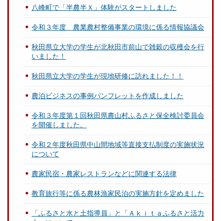
八峰町で「半農半Ｘ」体験がスタートしました
令和３年度 農業農村整備事業の環境に係る情報協議会
秋田県立大学の学生が北秋田市前山で雑穀の収穫会を行
いました！
秋田県立大学の学生が現地研修に訪れました！！
農泊ビジネスの事例パンフレットを作成しました
令和３年度第１回秋田県農山村ふるさと保全検討委員会
を開催しました。
令和２年度秋田県中山間地域等直接支払制度の実施状況
について
農家民宿・農家レストランなどに関連する法律
教育旅行等に係る農林漁家民泊の実施方針を定めました
「ふるさと水と土指導員」と「Ａｋｉｔａふるさと活力