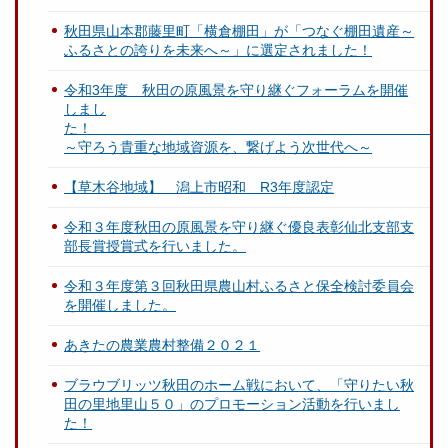
秋田県山本郡藤里町「横倉棚田」が「つなぐ棚田遺産～
ふるさとの誇りを未来へ～」に選定されました！
令和3年度 秋田の原風景を守り継ぐフォーラムを開催
しまし
～守ろう貴重な地域資源を、繋げよう次世代へ～
【草木谷地域】 潟上市昭和 R3年度認定
令和３年度秋田の原風景を守り継ぐ優良表彰仙北支部支
部長賞授賞式を行いました。
令和３年度第３回秋田県農山村ふるさと保全検討委員会
を開催しました。
あきたの農業農村整備２０２１
ブラウブリッツ秋田のホーム戦において、「守りたい秋
田の里地里山５０」のプロモーション活動を行いまし
た！