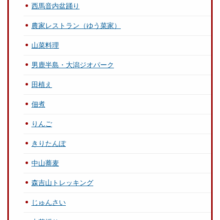
西馬音内盆踊り
農家レストラン（ゆう菜家）
山菜料理
男鹿半島・大潟ジオパーク
田植え
佃煮
りんご
きりたんぽ
中山蕎麦
森吉山トレッキング
じゅんさい