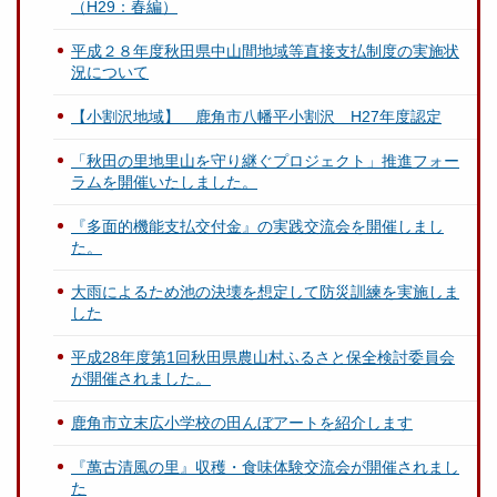
（H29：春編）
平成２８年度秋田県中山間地域等直接支払制度の実施状
況について
【小割沢地域】 鹿角市八幡平小割沢 H27年度認定
「秋田の里地里山を守り継ぐプロジェクト」推進フォー
ラムを開催いたしました。
『多面的機能支払交付金』の実践交流会を開催しまし
た。
大雨によるため池の決壊を想定して防災訓練を実施しま
した
平成28年度第1回秋田県農山村ふるさと保全検討委員会
が開催されました。
鹿角市立末広小学校の田んぼアートを紹介します
『萬古清風の里』収穫・食味体験交流会が開催されまし
た