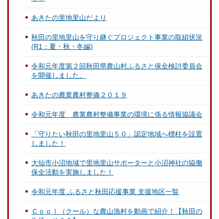
あきたの里地里山だより
秋田の里地里山を守り継ぐプロジェクト事業の取組状況
(R1：夏・秋・冬編)
令和元年度第２回秋田県農山村ふるさと保全検討委員会
を開催しました。
あきたの農業農村整備２０１９
令和元年度 農業農村整備事業の環境に係る情報協議会
「守りたい秋田の里地里山５０」認定地域へ標柱を設置
しました！
大仙市小沼地域で里地里山サポーターと小沼神社の協働
保全活動を実施しました！
令和元年度 ふるさと秋田応援事業 支援地区一覧
Ｃｏｏｌ（クール）な農山漁村を動画で紹介！【秋田の