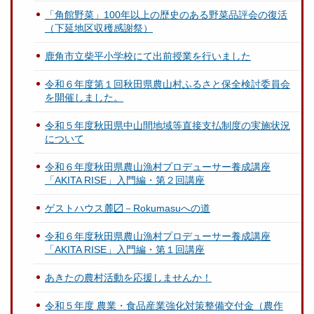
「角館野菜」100年以上の歴史のある野菜品評会の復活
（下延地区収穫感謝祭）
鹿角市立柴平小学校にて出前授業を行いました
令和６年度第１回秋田県農山村ふるさと保全検討委員会
を開催しました。
令和５年度秋田県中山間地域等直接支払制度の実施状況
について
令和６年度秋田県農山漁村プロデューサー養成講座
「AKITA RISE」入門編・第２回講座
ゲストハウス麓〼－Rokumasuへの道
令和６年度秋田県農山漁村プロデューサー養成講座
「AKITA RISE」入門編・第１回講座
あきたの農村活動を応援しませんか！
令和５年度 農業・食品産業強化対策整備交付金（農作