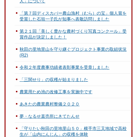
人」について
「第７回ディスカバー農山漁村（むら）の宝」個人賞を
受賞した石垣一子氏が知事へ表敬訪問しました
第２１回「美しく豊かな農村づくり写真コンクール」受
賞作品が決定しました！
秋田の里地里山を守り継ぐプロジェクト事業の取組状況
(R2)
令和２年度農事功績者表彰事業を受章しました
「三関せり」の収穫が始まりました
農業用ため池の改修工事を実施中です
あきたの農業農村整備２０２０
夢・なるせ直売所にきてたんせ
「守りたい秋田の里地里山５０」横手市三又地域で高校
生が「山内にんじん」の収穫を体験