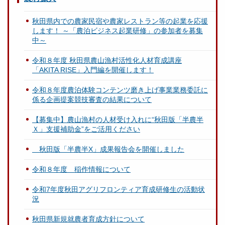
秋田県内での農家民宿や農家レストラン等の起業を応援
します！ ～「農泊ビジネス起業研修」の参加者を募集
中～
令和８年度 秋田県農山漁村活性化人材育成講座
「AKITA RISE」入門編を開催します！
令和８年度農泊体験コンテンツ磨き上げ事業業務委託に
係る企画提案競技審査の結果について
【募集中】農山漁村の人材受け入れに“秋田版「半農半
Ｘ」支援補助金”をご活用ください
秋田版「半農半X」成果報告会を開催しました
令和８年度 稲作情報について
令和7年度秋田アグリフロンティア育成研修生の活動状
況
秋田県新規就農者育成方針について