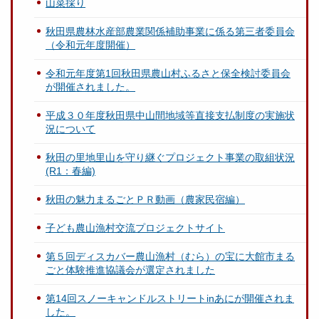
山菜採り
秋田県農林水産部農業関係補助事業に係る第三者委員会
（令和元年度開催）
令和元年度第1回秋田県農山村ふるさと保全検討委員会
が開催されました。
平成３０年度秋田県中山間地域等直接支払制度の実施状
況について
秋田の里地里山を守り継ぐプロジェクト事業の取組状況
(R1：春編)
秋田の魅力まるごとＰＲ動画（農家民宿編）
子ども農山漁村交流プロジェクトサイト
第５回ディスカバー農山漁村（むら）の宝に大館市まる
ごと体験推進協議会が選定されました
第14回スノーキャンドルストリートinあにが開催されま
した。