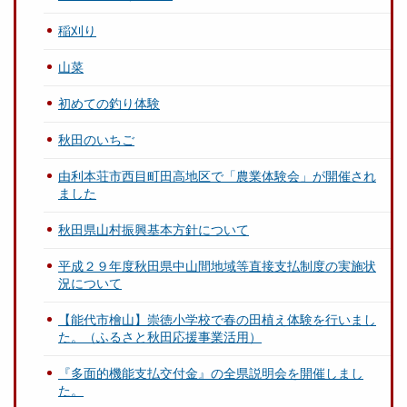
稲刈り
山菜
初めての釣り体験
秋田のいちご
由利本荘市西目町田高地区で「農業体験会」が開催され
ました
秋田県山村振興基本方針について
平成２９年度秋田県中山間地域等直接支払制度の実施状
況について
【能代市檜山】崇徳小学校で春の田植え体験を行いまし
た。（ふるさと秋田応援事業活用）
『多面的機能支払交付金』の全県説明会を開催しまし
た。