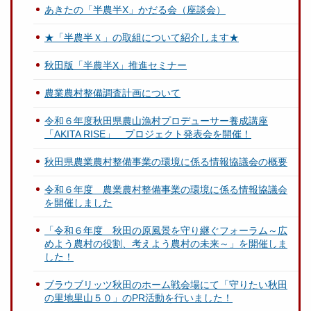
あきたの「半農半X」かだる会（座談会）
★「半農半Ｘ」の取組について紹介します★
秋田版「半農半X」推進セミナー
農業農村整備調査計画について
令和６年度秋田県農山漁村プロデューサー養成講座
「AKITA RISE」 プロジェクト発表会を開催！
秋田県農業農村整備事業の環境に係る情報協議会の概要
令和６年度 農業農村整備事業の環境に係る情報協議会
を開催しました
「令和６年度 秋田の原風景を守り継ぐフォーラム～広
めよう農村の役割、考えよう農村の未来～」を開催しま
した！
ブラウブリッツ秋田のホーム戦会場にて「守りたい秋田
の里地里山５０」のPR活動を行いました！