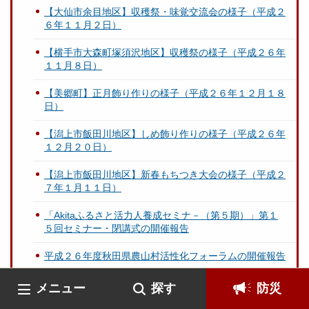
【大仙市余目地区】収穫祭・味覚交流会の様子（平成２
６年１１月２日）
【横手市大森町塚須沢地区】収穫祭の様子（平成２６年
１１月８日）
【美郷町】正月飾り作りの様子（平成２６年１２月１８
日）
【潟上市飯田川地区】しめ飾り作りの様子（平成２６年
１２月２０日）
【潟上市飯田川地区】新春もちつき大会の様子（平成２
７年１月１１日）
「Akitaふるさと活力人養成セミナ－（第５期）」第１
５回セミナー・閉講式の開催報告
平成２６年度秋田県農山村活性化フォーラムの開催報告
「Akitaふるさと活力人養成セミナ－（第５期）」第2回
メニュー
探す
防災
セミナーの開催報告