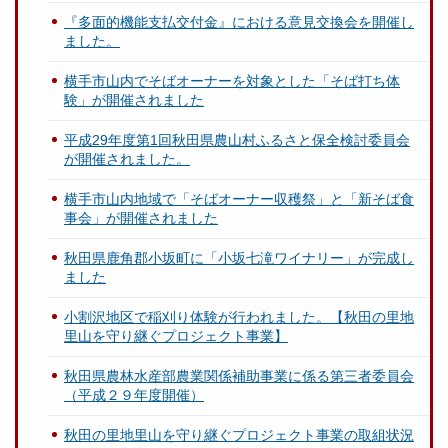
『多面的機能支払交付金』における意見交換会を開催し
ました。
横手市⼭内でそばオーナーを対象とした「そば打ち体
験」が開催されました
平成29年度第1回秋田県農山村ふるさと保全検討委員会
が開催されました。
横手市山内地域で「そばオーナー収穫祭」と「新そば食
事会」が開催されました
秋田県鹿角郡小坂町に「小坂七滝ワイナリー」が完成し
ました
小割沢地区で稲刈り体験が行われました。【秋田の里地
里山を守り継ぐプロジェクト事業】
秋田県農林水産部農業関係補助事業に係る第三者委員会
（平成２９年度開催）
秋田の里地里山を守り継ぐプロジェクト事業の取組状況