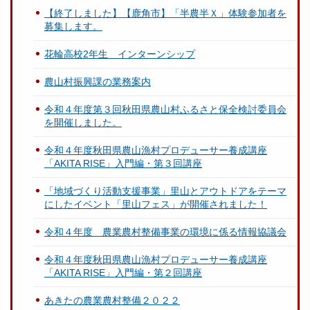
【終了しました】【鹿角市】「半農半Ｘ」体験参加者を
募集します。
花輪高校2年生 インターンシップ
農山村振興課の業務案内
令和４年度第３回秋田県農山村ふるさと保全検討委員会
を開催しました。
令和４年度秋田県農山漁村プロデューサー養成講座
「AKITA RISE」入門編・第３回講座
「地域づくり活動支援事業」里山とアウトドアをテーマ
にしたイベント「里山フェス」が開催されました！
令和４年度 農業農村整備事業の環境に係る情報協議会
令和４年度秋田県農山漁村プロデューサー養成講座
「AKITA RISE」入門編・第２回講座
あきたの農業農村整備２０２２