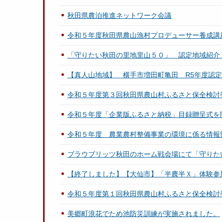
秋田県農泊推進ネットワーク会議
令和５年度秋田県農山漁村プロデューサー養成講座「
「守りたい秋田の里地里山５０」 認定地域紹介
【真人山地域】 横手市増田町亀田 R5年度認定
令和５年度第３回秋田県農山村ふるさと保全検討
令和５年度「企業版ふるさと納税」目録贈呈式を
令和５年度 農業農村整備事業の環境に係る情報
ブラウブリッツ秋田のホーム戦会場にて「守りた
【終了しました】【大仙市】「半農半Ｘ」体験参
令和５年度第１回秋田県農山村ふるさと保全検討
美郷町浪花でため池防災訓練が実施されました。