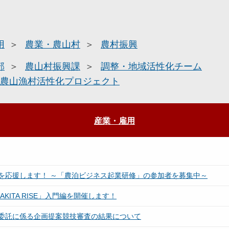
用
農業・農山村
農村振興
部
農山村振興課
調整・地域活性化チーム
農山漁村活性化プロジェクト
産業・雇用
を応援します！ ～「農泊ビジネス起業研修」の参加者を募集中～
ITA RISE」入門編を開催します！
委託に係る企画提案競技審査の結果について