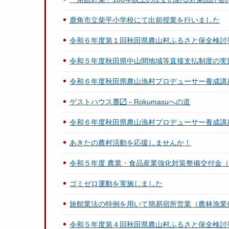
鹿角市立柴平小学校にて出前授業を行いました
令和６年度第１回秋田県農山村ふるさと保全検討
令和５年度秋田県中山間地域等直接支払制度の実
令和６年度秋田県農山漁村プロデューサー養成講座「
ゲストハウス麓〼－Rokumasuへの道
令和６年度秋田県農山漁村プロデューサー養成講座「
あきたの農村活動を応援しませんか！
令和５年度 農業・食品産業強化対策整備交付金
ゴミゼロ運動を実施しました
旅館業法の特例を用いて簡易宿所営業（農林漁業
令和５年度第４回秋田県農山村ふるさと保全検討