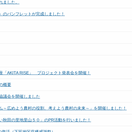
れました。
）のパンフレットが完成しました！
AKITA RISE」 プロジェクト発表会を開催！
の概要
協議会を開催しました
ム～広めよう農村の役割、考えよう農村の未来～」を開催しました！
い秋田の里地里山５０」のPR活動を行いました！
の復活（下延地区収穫感謝祭）