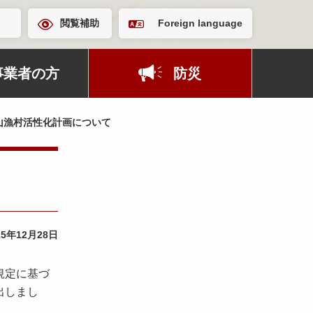
閲覧補助
Foreign language
事業者の方
防災
山漁村活性化計画について
15年12月28日
規定に基づ
出しまし