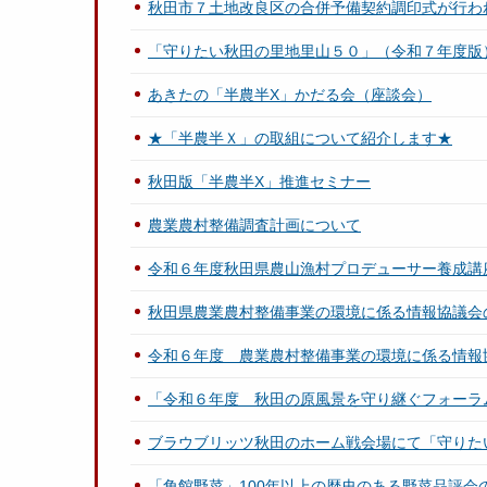
秋田市７土地改良区の合併予備契約調印式が行わ
「守りたい秋田の里地里山５０」（令和７年度版
あきたの「半農半X」かだる会（座談会）
★「半農半Ｘ」の取組について紹介します★
秋田版「半農半X」推進セミナー
農業農村整備調査計画について
令和６年度秋田県農山漁村プロデューサー養成講座「
秋田県農業農村整備事業の環境に係る情報協議会
令和６年度 農業農村整備事業の環境に係る情報
「令和６年度 秋田の原風景を守り継ぐフォーラ
ブラウブリッツ秋田のホーム戦会場にて「守りた
「角館野菜」100年以上の歴史のある野菜品評会