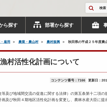
検索
から探す
部署から探す
業・雇用
農業・農山村
農村振興
秋田県の平成２５年度農
山漁村活性化計画について
コンテンツ番号：7166
更新日：
20
住等及び地域間交流の促進に関する法律）の第五条第十二項の
計画及び秋田４期地区活性化計画を変更し、農林水産大臣に提