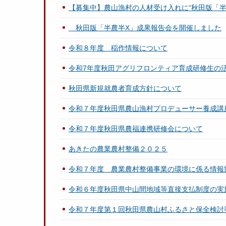
【募集中】農山漁村の人材受け入れに“秋田版「半
秋田版「半農半X」成果報告会を開催しました
令和８年度 稲作情報について
令和7年度秋田アグリフロンティア育成研修生の
秋田県新規就農者育成方針について
令和７年度秋田県農山漁村プロデューサー養成講座「
令和７年度秋田県農福連携研修会について
あきたの農業農村整備２０２５
令和７年度 農業農村整備事業の環境に係る情報
令和６年度秋田県中山間地域等直接支払制度の実
令和７年度第１回秋田県農山村ふるさと保全検討