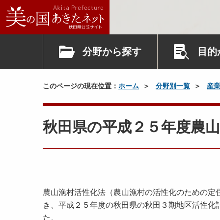
分野から探す
目的
このページの現在位置：
ホーム
分野別一覧
産
秋田県の平成２５年度農
農山漁村活性化法（農山漁村の活性化のための定
き、平成２５年度の秋田県の秋田３期地区活性化
た。