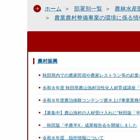
ホーム
部署別一覧
農林水産
農業農村整備事業の環境に係る情
農村振興
秋田県内での農家民宿や農家レストラン等の起業
令和８年度 秋田県農山漁村活性化人材育成講座「AK
令和８年度農泊体験コンテンツ磨き上げ事業業務
【募集中】農山漁村の人材受け入れに“秋田版「半
秋田版「半農半X」成果報告会を開催しました
令和８年度 稲作情報について