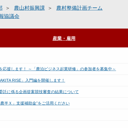
部
農山村振興課
農村整備計画チーム
報協議会
産業・雇用
を応援します！ ～「農泊ビジネス起業研修」の参加者を募集中～
ITA RISE」入門編を開催します！
委託に係る企画提案競技審査の結果について
農半Ｘ」支援補助金”をご活用ください