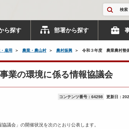
検索
から探す
部署から探す
業・雇用
農業・農山村
農村振興
令和３年度 農業農村整
備事業の環境に係る情報協議会
コンテンツ番号：64298
更新日：
20
報協議会」の開催状況を次のとおり公表します。