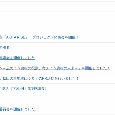
AKITA RISE」 プロジェクト発表会を開催！
の概要
協議会を開催しました
ム～広めよう農村の役割、考えよう農村の未来～」を開催しました！
い秋田の里地里山５０」のPR活動を行いました！
の復活（下延地区収穫感謝祭）
委員会を開催しました。