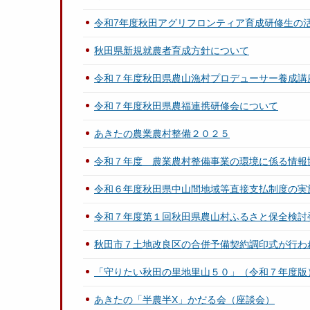
令和7年度秋田アグリフロンティア育成研修生の
秋田県新規就農者育成方針について
令和７年度秋田県農山漁村プロデューサー養成講座「
令和７年度秋田県農福連携研修会について
あきたの農業農村整備２０２５
令和７年度 農業農村整備事業の環境に係る情報
令和６年度秋田県中山間地域等直接支払制度の実
令和７年度第１回秋田県農山村ふるさと保全検討
秋田市７土地改良区の合併予備契約調印式が行わ
「守りたい秋田の里地里山５０」（令和７年度版
あきたの「半農半X」かだる会（座談会）