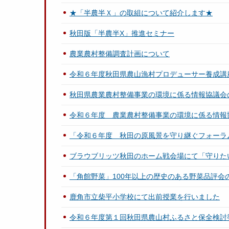
★「半農半Ｘ」の取組について紹介します★
秋田版「半農半X」推進セミナー
農業農村整備調査計画について
令和６年度秋田県農山漁村プロデューサー養成講座「
秋田県農業農村整備事業の環境に係る情報協議会
令和６年度 農業農村整備事業の環境に係る情報
「令和６年度 秋田の原風景を守り継ぐフォーラ
ブラウブリッツ秋田のホーム戦会場にて「守りた
「角館野菜」100年以上の歴史のある野菜品評会
鹿角市立柴平小学校にて出前授業を行いました
令和６年度第１回秋田県農山村ふるさと保全検討