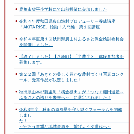
鹿角市柴平小学校にて出前授業に参加しました
令和４年度秋田県農山漁村プロデューサー養成講座
「AKITA RISE」始動！入門編・第１回講座
令和４年度第１回秋田県農山村ふるさと保全検討委員会
を開催しました。
【終了しました】【八峰町】「半農半Ｘ」体験参加者を
募集します。
第２２回「あきたの美しく豊かな農村づくり写真コンク
ール」受賞作品が決定しました！
秋田県山本郡藤里町「横倉棚田」が「つなぐ棚田遺産～
ふるさとの誇りを未来へ～」に選定されました！
令和3年度 秋田の原風景を守り継ぐフォーラムを開催
しまし
～守ろう貴重な地域資源を、繋げよう次世代へ～