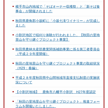
横手市山内地域で「そばオーナー収穫祭」と「新そば食
事会」が開催されました
秋田県鹿角郡小坂町に「小坂七滝ワイナリー」が完成し
ました
小割沢地区で稲刈り体験が行われました。【秋田の里地
里山を守り継ぐプロジェクト事業】
秋田県農林水産部農業関係補助事業に係る第三者委員会
（平成２９年度開催）
秋田の里地里山を守り継ぐプロジェクト事業の取組状況
（H29：春編）
平成２８年度秋田県中山間地域等直接支払制度の実施状
況について
【小割沢地域】 鹿角市八幡平小割沢 H27年度認定
「秋田の里地里山を守り継ぐプロジェクト」推進フォー
ラムを開催いたしました。