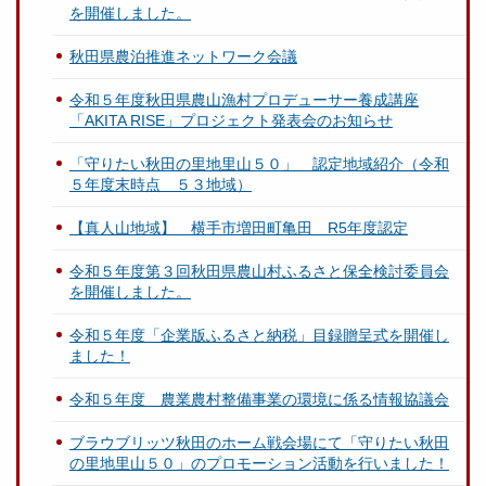
を開催しました。
秋田県農泊推進ネットワーク会議
令和５年度秋田県農山漁村プロデューサー養成講座
「AKITA RISE」プロジェクト発表会のお知らせ
「守りたい秋田の里地里山５０」 認定地域紹介（令和
５年度末時点 ５３地域）
【真人山地域】 横手市増田町亀田 R5年度認定
令和５年度第３回秋田県農山村ふるさと保全検討委員会
を開催しました。
令和５年度「企業版ふるさと納税」目録贈呈式を開催し
ました！
令和５年度 農業農村整備事業の環境に係る情報協議会
ブラウブリッツ秋田のホーム戦会場にて「守りたい秋田
の里地里山５０」のプロモーション活動を行いました！