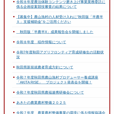
令和８年度農泊体験コンテンツ磨き上げ事業業務委託に
係る企画提案競技審査の結果について
【募集中】農山漁村の人材受け入れに“秋田版「半農半
Ｘ」支援補助金”をご活用ください
秋田版「半農半X」成果報告会を開催しました
令和８年度 稲作情報について
令和7年度秋田アグリフロンティア育成研修生の活動状
況
秋田県新規就農者育成方針について
令和７年度秋田県農山漁村プロデューサー養成講座
「AKITA RISE」 プロジェクト発表会を開催！
令和７年度秋田県農福連携研修会について
あきたの農業農村整備２０２５
令和７年度 農業農村整備事業の環境に係る情報協議会