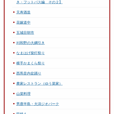
き・フットパス編 その２】
天寿酒造
花嫁道中
五城目朝市
刈和野の大綱引き
なまはげ柴灯祭り
横手かまくら祭り
西馬音内盆踊り
農家レストラン（ゆう菜家）
山菜料理
男鹿半島・大潟ジオパーク