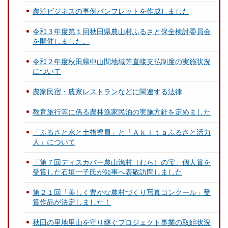
農泊ビジネスの事例パンフレットを作成しました
令和３年度第１回秋田県農山村ふるさと保全検討委員会
を開催しました。
令和２年度秋田県中山間地域等直接支払制度の実施状況
について
農家民宿・農家レストランなどに関連する法律
教育旅行等に係る農林漁家民泊の実施方針を定めました
「ふるさと水と土指導員」と「Ａｋｉｔａふるさと活力
人」について
「第７回ディスカバー農山漁村（むら）の宝」個人賞を
受賞した石垣一子氏が知事へ表敬訪問しました
第２１回「美しく豊かな農村づくり写真コンクール」受
賞作品が決定しました！
秋田の里地里山を守り継ぐプロジェクト事業の取組状況