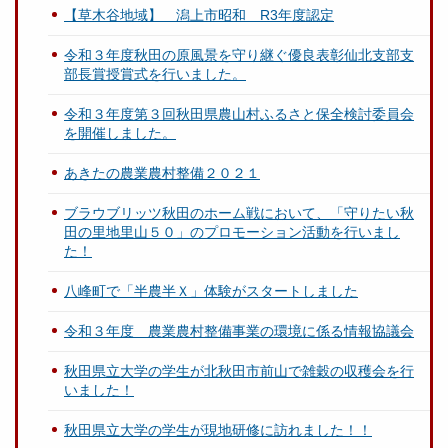
【草木谷地域】 潟上市昭和 R3年度認定
令和３年度秋田の原風景を守り継ぐ優良表彰仙北支部支
部長賞授賞式を行いました。
令和３年度第３回秋田県農山村ふるさと保全検討委員会
を開催しました。
あきたの農業農村整備２０２１
ブラウブリッツ秋田のホーム戦において、「守りたい秋
田の里地里山５０」のプロモーション活動を行いまし
た！
八峰町で「半農半Ｘ」体験がスタートしました
令和３年度 農業農村整備事業の環境に係る情報協議会
秋田県立大学の学生が北秋田市前山で雑穀の収穫会を行
いました！
秋田県立大学の学生が現地研修に訪れました！！