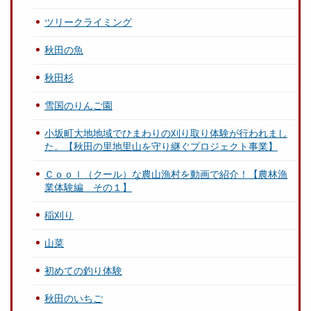
ツリークライミング
秋田の魚
秋田杉
雪国のりんご園
小坂町大地地域でひまわりの刈り取り体験が行われまし
た。【秋田の里地里山を守り継ぐプロジェクト事業】
Ｃｏｏｌ（クール）な農山漁村を動画で紹介！【農林漁
業体験編 その１】
稲刈り
山菜
初めての釣り体験
秋田のいちご