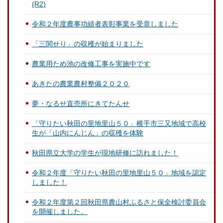
(R2)
令和２年度農事功績者表彰事業を受章しました
「三関せり」の収穫が始まりました
農業用ため池の改修工事を実施中です
あきたの農業農村整備２０２０
夢・なるせ直売所にきてたんせ
「守りたい秋田の里地里山５０」横手市三又地域で高校
生が「山内にんじん」の収穫を体験
秋田県立大学の学生が現地研修に訪れました！
令和２年度「守りたい秋田の里地里山５０」地域を認定
しました！
令和２年度第２回秋田県農山村ふるさと保全検討委員会
を開催しました。