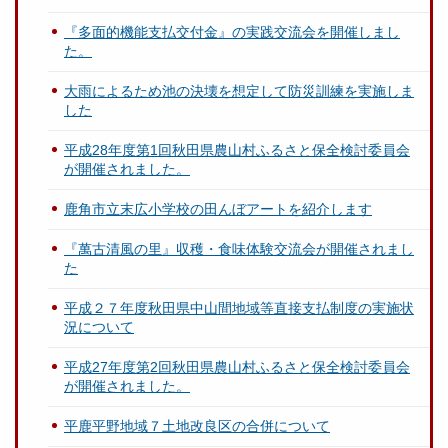
『多面的機能支払交付金』の実践交流会を開催しまし
た。
大雨によるため池の決壊を想定して防災訓練を実施しま
した
平成28年度第1回秋田県農山村ふるさと保全検討委員会
が開催されました。
鹿角市立末広小学校の田んぼアートを紹介します
『萬古清風の里』収穫・食味体験交流会が開催されまし
た
平成２７年度秋田県中山間地域等直接支払制度の実施状
況について
平成27年度第2回秋田県農山村ふるさと保全検討委員会
が開催されました。
平鹿平野地域７土地改良区の合併について