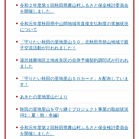
令和２年度第１回秋田県農山村ふるさと保全検討委員会
を開催しました。
令和元年度秋田県中山間地域等直接支払制度の実施状況
について
「守りたい秋田の里地里山５０」北秋田市前山地域で親
子交流活動が行われました！
湯沢雄勝地区土地改良区の合併予備契約調印式が行われ
ました
「守りたい秋田の里地里山５０カード」を配布していま
す！
あきたの里地里山だより
秋田の里地里山を守り継ぐプロジェクト事業の取組状況
(R1：夏・秋・冬編)
令和元年度第２回秋田県農山村ふるさと保全検討委員会
を開催しました。