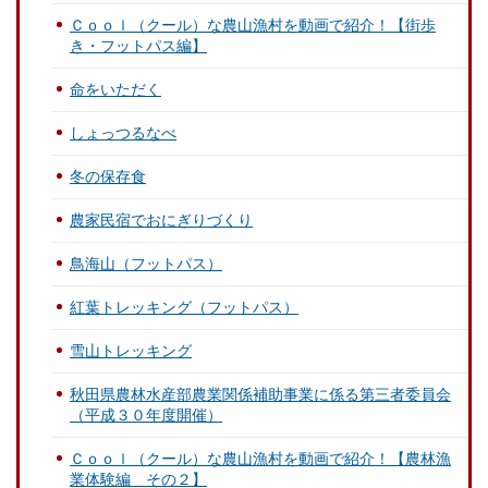
Ｃｏｏｌ（クール）な農山漁村を動画で紹介！【街歩
き・フットパス編】
命をいただく
しょっつるなべ
冬の保存食
農家民宿でおにぎりづくり
鳥海山（フットパス）
紅葉トレッキング（フットパス）
雪山トレッキング
秋田県農林水産部農業関係補助事業に係る第三者委員会
（平成３０年度開催）
Ｃｏｏｌ（クール）な農山漁村を動画で紹介！【農林漁
業体験編 その２】