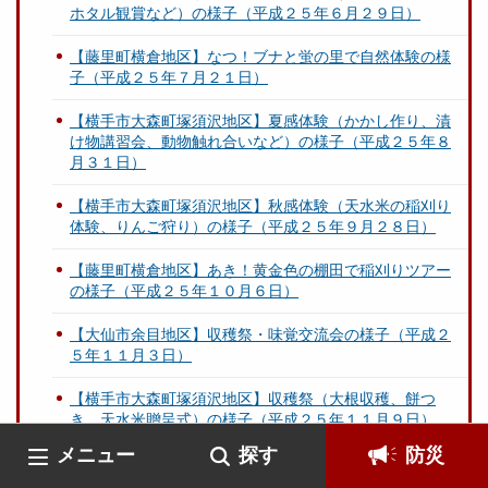
ホタル観賞など）の様子（平成２５年６月２９日）
【藤里町横倉地区】なつ！ブナと蛍の里で自然体験の様
子（平成２５年７月２１日）
【横手市大森町塚須沢地区】夏感体験（かかし作り、漬
け物講習会、動物触れ合いなど）の様子（平成２５年８
月３１日）
【横手市大森町塚須沢地区】秋感体験（天水米の稲刈り
体験、りんご狩り）の様子（平成２５年９月２８日）
【藤里町横倉地区】あき！黄金色の棚田で稲刈りツアー
の様子（平成２５年１０月６日）
【大仙市余目地区】収穫祭・味覚交流会の様子（平成２
５年１１月３日）
【横手市大森町塚須沢地区】収穫祭（大根収穫、餅つ
き、天水米贈呈式）の様子（平成２５年１１月９日）
メニュー
探す
防災
秋田県の平成２６年度農山漁村活性化計画について