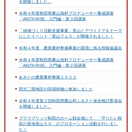
を開催しました。
令和４年度秋田県農山漁村プロデューサー養成講座
「AKITA RISE」入門編・第３回講座
「地域づくり活動支援事業」里山とアウトドアをテーマ
にしたイベント「里山フェス」が開催されました！
令和４年度 農業農村整備事業の環境に係る情報協議会
令和４年度秋田県農山漁村プロデューサー養成講座
「AKITA RISE」入門編・第２回講座
あきたの農業農村整備２０２２
田沢二期地区の現場研修に参加しました
令和４年度第２回秋田県農山村ふるさと保全検討委員会
を開催しました。
ブラウブリッツ秋田のホーム戦会場にて、「守りたい秋
田の里地里山５０」のプロモーション活動を行いまし
た！