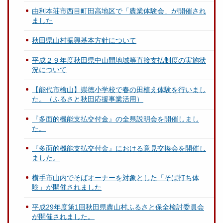
由利本荘市西目町田高地区で「農業体験会」が開催され
ました
秋田県山村振興基本方針について
平成２９年度秋田県中山間地域等直接支払制度の実施状
況について
【能代市檜山】崇徳小学校で春の田植え体験を行いまし
た。（ふるさと秋田応援事業活用）
『多面的機能支払交付金』の全県説明会を開催しまし
た。
『多面的機能支払交付金』における意見交換会を開催し
ました。
横手市⼭内でそばオーナーを対象とした「そば打ち体
験」が開催されました
平成29年度第1回秋田県農山村ふるさと保全検討委員会
が開催されました。