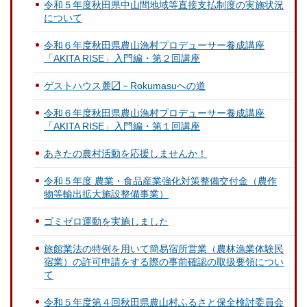
令和５年度秋田県中山間地域等直接支払制度の実施状況
について
令和６年度秋田県農山漁村プロデューサー養成講座
「AKITA RISE」入門編・第２回講座
ゲストハウス麓〼－Rokumasuへの道
令和６年度秋田県農山漁村プロデューサー養成講座
「AKITA RISE」入門編・第１回講座
あきたの農村活動を応援しませんか！
令和５年度 農業・食品産業強化対策整備交付金（農作
物等輸出拡大施設整備事業）
ゴミゼロ運動を実施しました
旅館業法の特例を用いて簡易宿所営業（農林漁業体験民
宿業）の許可申請をする際の事前確認の取扱要領につい
て
令和５年度第４回秋田県農山村ふるさと保全検討委員会