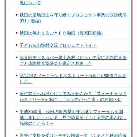
況について
秋田の里地里山を守り継ぐプロジェクト事業の取組状況
(R1：春編)
秋田の魅力まるごとＰＲ動画（農家民宿編）
子ども農山漁村交流プロジェクトサイト
第５回ディスカバー農山漁村（むら）の宝に大館市まる
ごと体験推進協議会が選定されました
第14回スノーキャンドルストリートinあにが開催されま
した。
阿仁方面へお出かけしてみませんか？「スノーキャンド
ルストリートinあに」「ムラのがっこ市」のお知らせ
平成30年度 秋田の原風景を守り継ぐフォーラムを開
催しました！～いま、見つめ直そう！ふる里の田んぼ、
協働のこころ！～
過去に支援を受けたモデル団体一覧（ふるさと秋田応援