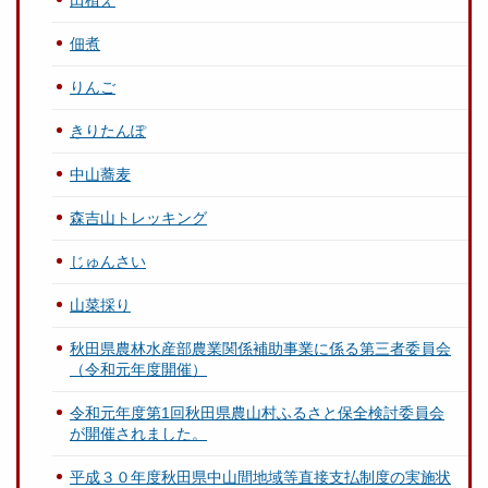
田植え
佃煮
りんご
きりたんぽ
中山蕎麦
森吉山トレッキング
じゅんさい
山菜採り
秋田県農林水産部農業関係補助事業に係る第三者委員会
（令和元年度開催）
令和元年度第1回秋田県農山村ふるさと保全検討委員会
が開催されました。
平成３０年度秋田県中山間地域等直接支払制度の実施状