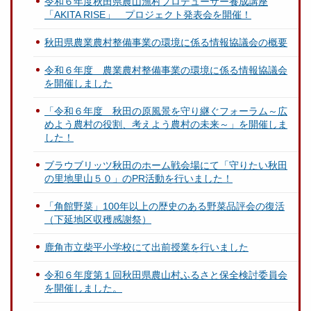
令和６年度秋田県農山漁村プロデューサー養成講座
「AKITA RISE」 プロジェクト発表会を開催！
秋田県農業農村整備事業の環境に係る情報協議会の概要
令和６年度 農業農村整備事業の環境に係る情報協議会
を開催しました
「令和６年度 秋田の原風景を守り継ぐフォーラム～広
めよう農村の役割、考えよう農村の未来～」を開催しま
した！
ブラウブリッツ秋田のホーム戦会場にて「守りたい秋田
の里地里山５０」のPR活動を行いました！
「角館野菜」100年以上の歴史のある野菜品評会の復活
（下延地区収穫感謝祭）
鹿角市立柴平小学校にて出前授業を行いました
令和６年度第１回秋田県農山村ふるさと保全検討委員会
を開催しました。