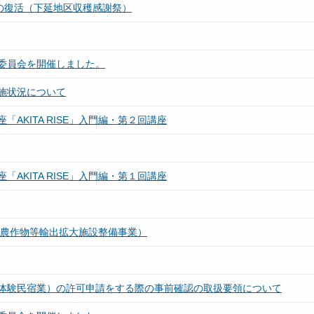
の復活（下延地区収穫感謝祭）
委員会を開催しました。
施状況について
AKITA RISE」入門編・第２回講座
AKITA RISE」入門編・第１回講座
（農作物等輸出拡大施設整備事業）
体験民宿業）の許可申請をする際の事前確認の取扱要領について