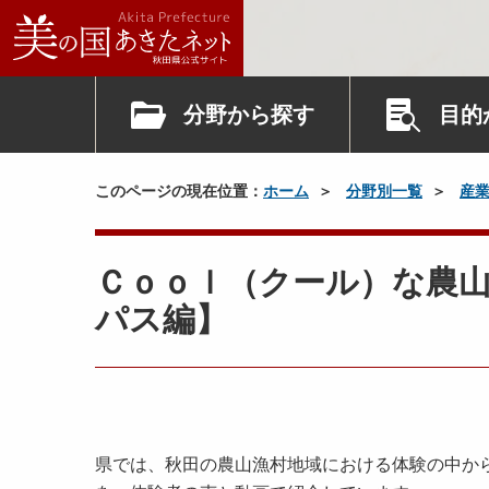
分野から探す
目的
このページの現在位置：
ホーム
分野別一覧
産
Ｃｏｏｌ（クール）な農
パス編】
県では、秋田の農山漁村地域における体験の中か