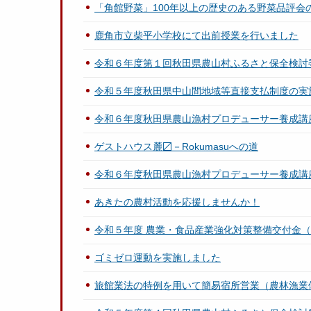
「角館野菜」100年以上の歴史のある野菜品評会
鹿角市立柴平小学校にて出前授業を行いました
令和６年度第１回秋田県農山村ふるさと保全検討
令和５年度秋田県中山間地域等直接支払制度の実
令和６年度秋田県農山漁村プロデューサー養成講座「
ゲストハウス麓〼－Rokumasuへの道
令和６年度秋田県農山漁村プロデューサー養成講座「
あきたの農村活動を応援しませんか！
令和５年度 農業・食品産業強化対策整備交付金
ゴミゼロ運動を実施しました
旅館業法の特例を用いて簡易宿所営業（農林漁業