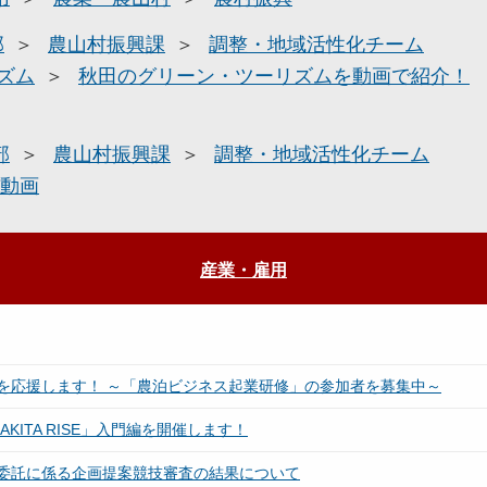
部
農山村振興課
調整・地域活性化チーム
ズム
秋田のグリーン・ツーリズムを動画で紹介！
部
農山村振興課
調整・地域活性化チーム
動画
産業・雇用
を応援します！ ～「農泊ビジネス起業研修」の参加者を募集中～
ITA RISE」入門編を開催します！
委託に係る企画提案競技審査の結果について