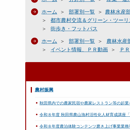
ホーム
部署別一覧
農林水産
都市農村交流＆グリーン・ツーリ
街歩き・フットパス
ホーム
部署別一覧
農林水産
イベント情報、ＰＲ動画
ＰＲ
農村振興
秋田県内での農家民宿や農家レストラン等の起業
令和８年度 秋田県農山漁村活性化人材育成講座「AK
令和８年度農泊体験コンテンツ磨き上げ事業業務