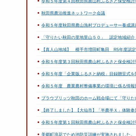
令和５年度第４回秋田県農山村ふるさと保全検討
秋田県農泊推進ネットワーク会議
令和５年度秋田県農山漁村プロデューサー養成講座「
「守りたい秋田の里地里山５０」 認定地域紹介
【真人山地域】 横手市増田町亀田 R5年度認定
令和５年度第３回秋田県農山村ふるさと保全検討
令和５年度「企業版ふるさと納税」目録贈呈式を
令和５年度 農業農村整備事業の環境に係る情報
ブラウブリッツ秋田のホーム戦会場にて「守りた
【終了しました】【大仙市】「半農半Ｘ」体験参
令和５年度第１回秋田県農山村ふるさと保全検討
美郷町浪花でため池防災訓練が実施されました。