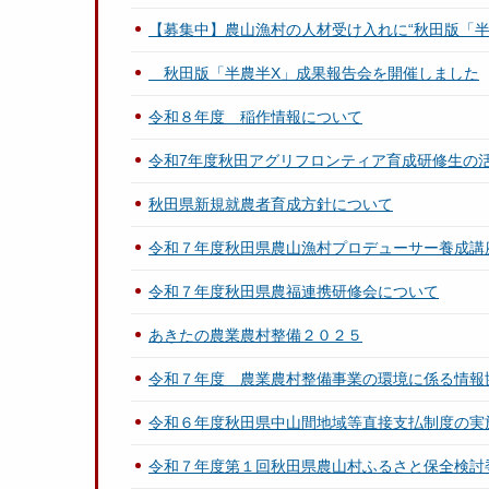
【募集中】農山漁村の人材受け入れに“秋田版「半
秋田版「半農半X」成果報告会を開催しました
令和８年度 稲作情報について
令和7年度秋田アグリフロンティア育成研修生の
秋田県新規就農者育成方針について
令和７年度秋田県農山漁村プロデューサー養成講座「
令和７年度秋田県農福連携研修会について
あきたの農業農村整備２０２５
令和７年度 農業農村整備事業の環境に係る情報
令和６年度秋田県中山間地域等直接支払制度の実
令和７年度第１回秋田県農山村ふるさと保全検討