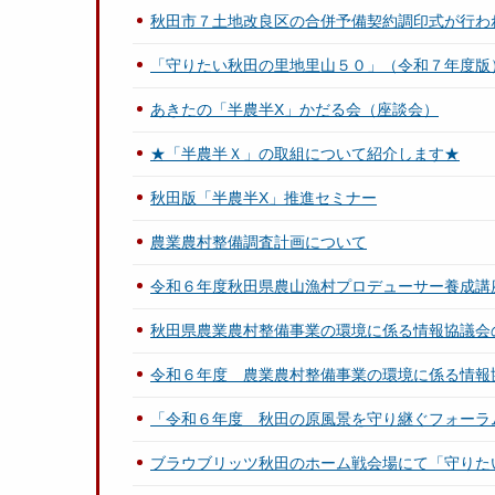
秋田市７土地改良区の合併予備契約調印式が行わ
「守りたい秋田の里地里山５０」（令和７年度版
あきたの「半農半X」かだる会（座談会）
★「半農半Ｘ」の取組について紹介します★
秋田版「半農半X」推進セミナー
農業農村整備調査計画について
令和６年度秋田県農山漁村プロデューサー養成講座「
秋田県農業農村整備事業の環境に係る情報協議会
令和６年度 農業農村整備事業の環境に係る情報
「令和６年度 秋田の原風景を守り継ぐフォーラ
ブラウブリッツ秋田のホーム戦会場にて「守りた