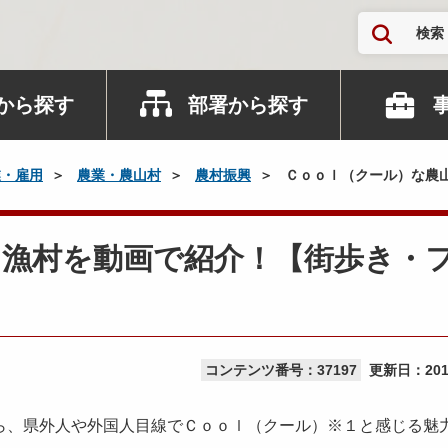
検索
から探す
部署から探す
業・雇用
農業・農山村
農村振興
Ｃｏｏｌ（クール）な農
山漁村を動画で紹介！【街歩き・
コンテンツ番号：37197
更新日：
20
ら、県外人や外国人目線でＣｏｏｌ（クール）※１と感じる魅