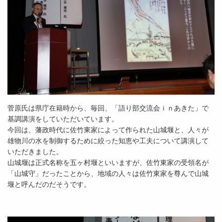
菅原氏は県庁在籍時から、毎回、「語り部交流会ｉｎあきた」で
基調講演をしていただいています。
今回は、藩政時代に佐竹東家によって作られた山城堰と、人々が
雄物川の水を制御するために絞った知恵や工夫について講演して
いただきました。
山城堰は正式名称を五ヶ村堰といいますが、佐竹東家の受領名が
「山城守」だったことから、地域の人々は佐竹東家を尊んで山城
堰と呼んだのだそうです。