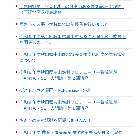
「角館野菜」100年以上の歴史のある野菜品評会の復活
（下延地区収穫感謝祭）
鹿角市立柴平小学校にて出前授業を行いました
令和６年度第１回秋田県農山村ふるさと保全検討委員会
を開催しました。
令和５年度秋田県中山間地域等直接支払制度の実施状況
について
令和６年度秋田県農山漁村プロデューサー養成講座
「AKITA RISE」入門編・第２回講座
ゲストハウス麓〼－Rokumasuへの道
令和６年度秋田県農山漁村プロデューサー養成講座
「AKITA RISE」入門編・第１回講座
あきたの農村活動を応援しませんか！
令和５年度 農業・食品産業強化対策整備交付金（農作