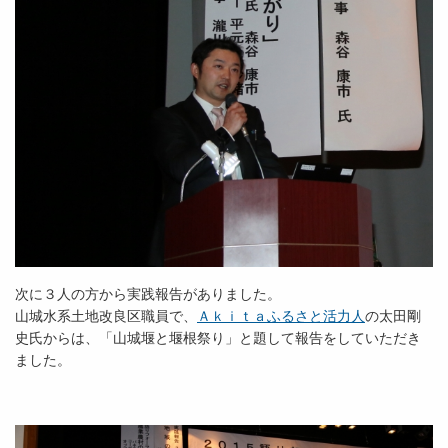
次に３人の方から実践報告がありました。
山城水系土地改良区職員で、
Ａｋｉｔａふるさと活力人
の太田剛
史氏からは、「山城堰と堰根祭り」と題して報告をしていただき
ました。