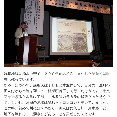
浅舞地域は湧水地帯で、２００年前の絵図に描かれた琵琶沼は現
在も残っています。
ある干ばつの年、森谷氏は子どもと水源探して、自分の平鹿町の
田んぼから水路を遡って、皆瀬頭首工まで行ったそうです。十文
字を過ぎると水量は半減し、水源はカラカラの状態だったそうで
す。しかし、酒蔵の湧水は変わらずコンコンと湧いていました。
この時、初めて川には２つあり、田んぼに入る川（用水路）と、
地下を流れる川（湧水）があることを実感したそうです。