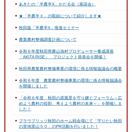
あきたの「半農半X」かだる会（座談会）
★「半農半Ｘ」の取組について紹介します★
秋田版「半農半X」推進セミナー
農業農村整備調査計画について
令和６年度秋田県農山漁村プロデューサー養成講座
「AKITA RISE」 プロジェクト発表会を開催！
秋田県農業農村整備事業の環境に係る情報協議会の概要
令和６年度 農業農村整備事業の環境に係る情報協議会
を開催しました
「令和６年度 秋田の原風景を守り継ぐフォーラム～広
めよう農村の役割、考えよう農村の未来～」を開催しま
した！
ブラウブリッツ秋田のホーム戦会場にて「守りたい秋田
の里地里山５０」のPR活動を行いました！