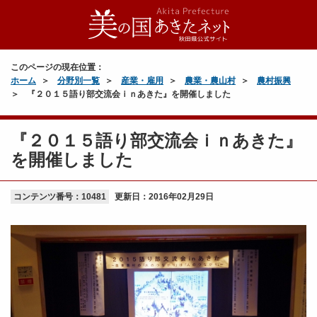
このページの現在位置：
ホーム
分野別一覧
産業・雇用
農業・農山村
農村振興
『２０１５語り部交流会ｉｎあきた』を開催しました
『２０１５語り部交流会ｉｎあきた』
を開催しました
コンテンツ番号：10481
更新日：
2016年02月29日