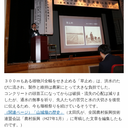
３００ｍもある雄物川全幅をせき止める「草止め」は、洪水のた
びに流され、製作と維持は農家にとって大きな負担でした。
コンクリートの頭首工になってからは破損・流失の心配は減りま
したが、通水の無事を祈り、先人たちの苦労と水の大切さを後世
に伝えるため、今も堰根祭りを続けているそうです。
（関連ページ）「山城堰の歴史」
（太田氏が、全国農村振興技術
連盟会誌「農村振興（H27年1月）」に寄稿した文章を編集したも
のです。）