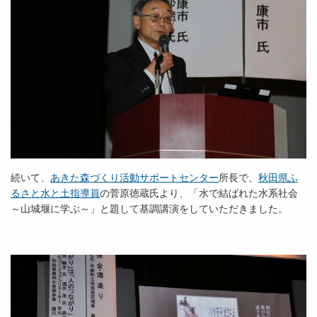
続いて、
あきた森づくり活動サポートセンター
所長で、
秋田県ふ
るさと水と土指導員
の菅原徳蔵氏より、「水で結ばれた水系社会
～山城堰に学ぶ～」と題して基調講演をしていただきました。