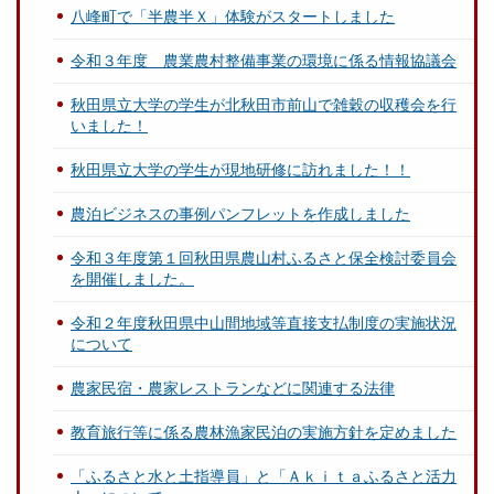
八峰町で「半農半Ｘ」体験がスタートしました
令和３年度 農業農村整備事業の環境に係る情報協議会
秋田県立大学の学生が北秋田市前山で雑穀の収穫会を行
いました！
秋田県立大学の学生が現地研修に訪れました！！
農泊ビジネスの事例パンフレットを作成しました
令和３年度第１回秋田県農山村ふるさと保全検討委員会
を開催しました。
令和２年度秋田県中山間地域等直接支払制度の実施状況
について
農家民宿・農家レストランなどに関連する法律
教育旅行等に係る農林漁家民泊の実施方針を定めました
「ふるさと水と土指導員」と「Ａｋｉｔａふるさと活力