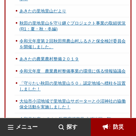
あきたの里地里山だより
秋田の里地里山を守り継ぐプロジェクト事業の取組状況
(R1：夏・秋・冬編)
令和元年度第２回秋田県農山村ふるさと保全検討委員会
を開催しました。
あきたの農業農村整備２０１９
令和元年度 農業農村整備事業の環境に係る情報協議会
「守りたい秋田の里地里山５０」認定地域へ標柱を設置
しました！
大仙市小沼地域で里地里山サポーターと小沼神社の協働
保全活動を実施しました！
令和元年度 ふるさと秋田応援事業 支援地区一覧
メニュー
探す
防災
Ｃｏｏｌ（クール）な農山漁村を動画で紹介！【秋田の