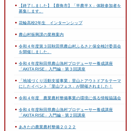
【終了しました】【鹿角市】「半農半Ｘ」体験参加者を
募集します。
花輪高校2年生 インターンシップ
農山村振興課の業務案内
令和４年度第３回秋田県農山村ふるさと保全検討委員会
を開催しました。
令和４年度秋田県農山漁村プロデューサー養成講座
「AKITA RISE」入門編・第３回講座
「地域づくり活動支援事業」里山とアウトドアをテーマ
にしたイベント「里山フェス」が開催されました！
令和４年度 農業農村整備事業の環境に係る情報協議会
令和４年度秋田県農山漁村プロデューサー養成講座
「AKITA RISE」入門編・第２回講座
あきたの農業農村整備２０２２