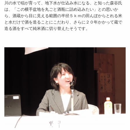
川の水で稲が育って、地下水が仕込み水になる、と知った森谷氏
は、「この横手盆地を丸ごと酒瓶に詰め込みたい」との思いか
ら、酒蔵から目に見える範囲の半径５ｋｍの田んぼからとれる米
と水だけで酒を造ることにこだわり、さらに２０年かかって蔵で
造る酒をすべて純米酒に切り替えたそうです。