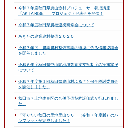
令和７年度秋田県農山漁村プロデューサー養成講座
「AKITA RISE」 プロジェクト発表会を開催！
令和７年度秋田県農福連携研修会について
あきたの農業農村整備２０２５
令和７年度 農業農村整備事業の環境に係る情報協議会
を開催しました
令和６年度秋田県中山間地域等直接支払制度の実施状況
について
令和７年度第１回秋田県農山村ふるさと保全検討委員会
を開催しました。
秋田市７土地改良区の合併予備契約調印式が行われまし
た。
「守りたい秋田の里地里山５０」（令和７年度版）のパ
ンフレットが完成しました！