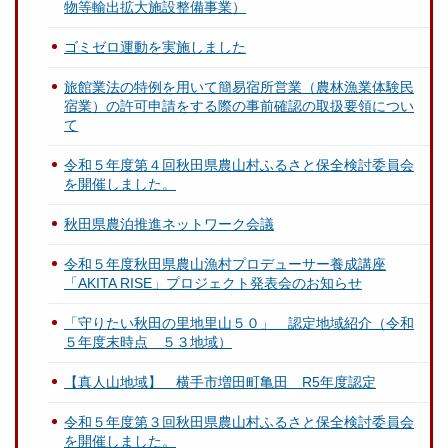
物等輸出拡大施設整備事業）
ゴミゼロ運動を実施しました
旅館業法の特例を用いて簡易宿所営業（農林漁業体験民
宿業）の許可申請をする際の事前確認の取扱要領につい
て
令和５年度第４回秋田県農山村ふるさと保全検討委員会
を開催しました。
秋田県農泊推進ネットワーク会議
令和５年度秋田県農山漁村プロデューサー養成講座
「AKITA RISE」プロジェクト発表会のお知らせ
「守りたい秋田の里地里山５０」 認定地域紹介（令和
５年度末時点 ５３地域）
【真人山地域】 横手市増田町亀田 R5年度認定
令和５年度第３回秋田県農山村ふるさと保全検討委員会
を開催しました。