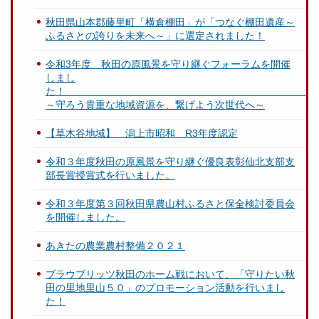
秋田県山本郡藤里町「横倉棚田」が「つなぐ棚田遺産～
ふるさとの誇りを未来へ～」に選定されました！
令和3年度 秋田の原風景を守り継ぐフォーラムを開催
しまし
～守ろう貴重な地域資源を、繋げよう次世代へ～
【草木谷地域】 潟上市昭和 R3年度認定
令和３年度秋田の原風景を守り継ぐ優良表彰仙北支部支
部長賞授賞式を行いました。
令和３年度第３回秋田県農山村ふるさと保全検討委員会
を開催しました。
あきたの農業農村整備２０２１
ブラウブリッツ秋田のホーム戦において、「守りたい秋
田の里地里山５０」のプロモーション活動を行いまし
た！