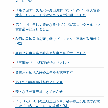
人」について
「第７回ディスカバー農山漁村（むら）の宝」個人賞を
受賞した石垣一子氏が知事へ表敬訪問しました
第２１回「美しく豊かな農村づくり写真コンクール」受
賞作品が決定しました！
秋田の里地里山を守り継ぐプロジェクト事業の取組状況
(R2)
令和２年度農事功績者表彰事業を受章しました
「三関せり」の収穫が始まりました
農業用ため池の改修工事を実施中です
あきたの農業農村整備２０２０
夢・なるせ直売所にきてたんせ
「守りたい秋田の里地里山５０」横手市三又地域で高校
生が「山内にんじん」の収穫を体験