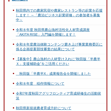
秋田県内での農家民宿や農家レストラン等の起業を応援
します！ ～「農泊ビジネス起業研修」の参加者を募集
中～
令和８年度 秋田県農山漁村活性化人材育成講座
「AKITA RISE」入門編を開催します！
令和８年度農泊体験コンテンツ磨き上げ事業業務委託に
係る企画提案競技審査の結果について
【募集中】農山漁村の人材受け入れに“秋田版「半農半
Ｘ」支援補助金”をご活用ください
秋田版「半農半X」成果報告会を開催しました
令和８年度 稲作情報について
令和7年度秋田アグリフロンティア育成研修生の活動状
況
秋田県新規就農者育成方針について