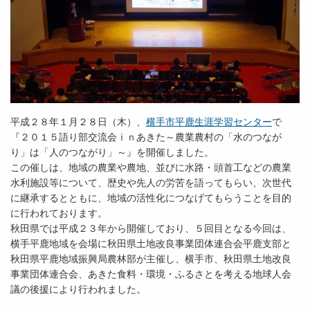
平成２８年１月２８日（木）、
横手市平鹿生涯学習センター
で
『２０１５語り部交流会ｉｎあきた～農業農村の「水のつなが
り」は「人のつながり」～』を開催しました。
この催しは、地域の農業や農地、並びに水路・頭首工などの農業
水利施設等について、歴史や先人の労苦を語ってもらい、次世代
に継承するとともに、地域の活性化につなげてもらうことを目的
に行われております。
秋田県では平成２３年から開催しており、５回目となる今回は、
横手平鹿地域を会場に秋田県土地改良事業団体連合会平鹿支部と
秋田県平鹿地域振興局農林部が主催し、横手市、秋田県土地改良
事業団体連合会、あきた食料・環境・ふるさとを考える地球人会
議の後援により行われました。