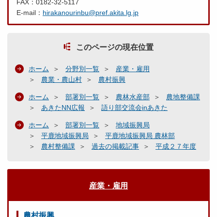
FAX：0182-32-5117
E-mail：
hirakanourinbu@pref.akita.lg.jp
このページの現在位置
ホーム
分野別一覧
産業・雇用
農業・農山村
農村振興
ホーム
部署別一覧
農林水産部
農地整備課
あきたNN広報
語り部交流会inあきた
ホーム
部署別一覧
地域振興局
平鹿地域振興局
平鹿地域振興局 農林部
農村整備課
過去の掲載記事
平成２７年度
産業・雇用
農村振興