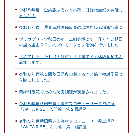
令和５年度「企業版ふるさと納税」目録贈呈式を開催し
ました！
令和５年度 農業農村整備事業の環境に係る情報協議会
ブラウブリッツ秋田のホーム戦会場にて「守りたい秋田
の里地里山５０」のプロモーション活動を行いました！
【終了しました】【大仙市】「半農半Ｘ」体験参加者を
募集します。
令和５年度第１回秋田県農山村ふるさと保全検討委員会
を開催しました。
美郷町浪花でため池防災訓練が実施されました。
令和５年度秋田県農山漁村プロデューサー養成講座
「AKITA RISE」入門編・第２回講座
令和５年度秋田県農山漁村プロデューサー養成講座
「AKITA RISE」入門編・第１回講座