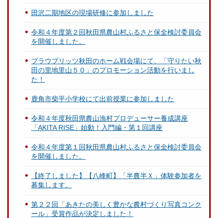
田沢二期地区の現場研修に参加しました
令和４年度第２回秋田県農山村ふるさと保全検討委員会
を開催しました。
ブラウブリッツ秋田のホーム戦会場にて、「守りたい秋
田の里地里山５０」のプロモーション活動を行いまし
た！
鹿角市柴平小学校にて出前授業に参加しました
令和４年度秋田県農山漁村プロデューサー養成講座
「AKITA RISE」始動！入門編・第１回講座
令和４年度第１回秋田県農山村ふるさと保全検討委員会
を開催しました。
【終了しました】【八峰町】「半農半Ｘ」体験参加者を
募集します。
第２２回「あきたの美しく豊かな農村づくり写真コンク
ール」受賞作品が決定しました！