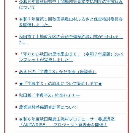
令和６年度秋田県中山間地域等直接支払制度の実施状況
について
令和７年度第１回秋田県農山村ふるさと保全検討委員会
を開催しました。
秋田市７土地改良区の合併予備契約調印式が行われまし
た。
「守りたい秋田の里地里山５０」（令和７年度版）のパ
ンフレットが完成しました！
あきたの「半農半X」かだる会（座談会）
★「半農半Ｘ」の取組について紹介します★
秋田版「半農半X」推進セミナー
農業農村整備調査計画について
令和６年度秋田県農山漁村プロデューサー養成講座
「AKITA RISE」 プロジェクト発表会を開催！