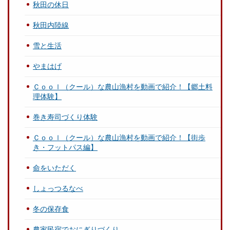
秋田の休日
秋田内陸線
雪と生活
やまはげ
Ｃｏｏｌ（クール）な農山漁村を動画で紹介！【郷土料
理体験】
巻き寿司づくり体験
Ｃｏｏｌ（クール）な農山漁村を動画で紹介！【街歩
き・フットパス編】
命をいただく
しょっつるなべ
冬の保存食
農家民宿でおにぎりづくり