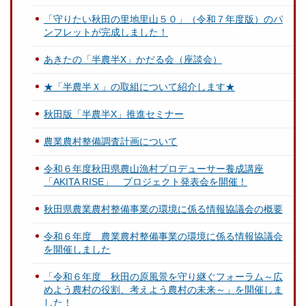
「守りたい秋田の里地里山５０」（令和７年度版）のパ
ンフレットが完成しました！
あきたの「半農半X」かだる会（座談会）
★「半農半Ｘ」の取組について紹介します★
秋田版「半農半X」推進セミナー
農業農村整備調査計画について
令和６年度秋田県農山漁村プロデューサー養成講座
「AKITA RISE」 プロジェクト発表会を開催！
秋田県農業農村整備事業の環境に係る情報協議会の概要
令和６年度 農業農村整備事業の環境に係る情報協議会
を開催しました
「令和６年度 秋田の原風景を守り継ぐフォーラム～広
めよう農村の役割、考えよう農村の未来～」を開催しま
した！