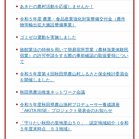
あきたの農村活動を応援しませんか！
令和５年度 農業・食品産業強化対策整備交付金（農作
物等輸出拡大施設整備事業）
ゴミゼロ運動を実施しました
旅館業法の特例を用いて簡易宿所営業（農林漁業体験民
宿業）の許可申請をする際の事前確認の取扱要領につい
て
令和５年度第４回秋田県農山村ふるさと保全検討委員会
を開催しました。
秋田県農泊推進ネットワーク会議
令和５年度秋田県農山漁村プロデューサー養成講座
「AKITA RISE」プロジェクト発表会のお知らせ
「守りたい秋田の里地里山５０」 認定地域紹介（令和
５年度末時点 ５３地域）