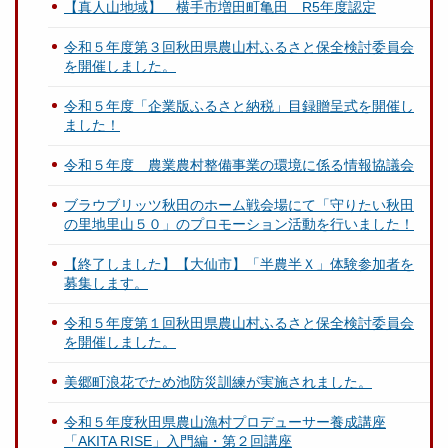
【真人山地域】 横手市増田町亀田 R5年度認定
令和５年度第３回秋田県農山村ふるさと保全検討委員会
を開催しました。
令和５年度「企業版ふるさと納税」目録贈呈式を開催し
ました！
令和５年度 農業農村整備事業の環境に係る情報協議会
ブラウブリッツ秋田のホーム戦会場にて「守りたい秋田
の里地里山５０」のプロモーション活動を行いました！
【終了しました】【大仙市】「半農半Ｘ」体験参加者を
募集します。
令和５年度第１回秋田県農山村ふるさと保全検討委員会
を開催しました。
美郷町浪花でため池防災訓練が実施されました。
令和５年度秋田県農山漁村プロデューサー養成講座
「AKITA RISE」入門編・第２回講座