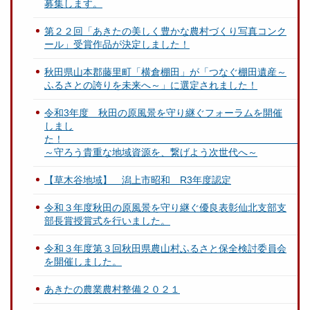
募集します。
第２２回「あきたの美しく豊かな農村づくり写真コンク
ール」受賞作品が決定しました！
秋田県山本郡藤里町「横倉棚田」が「つなぐ棚田遺産～
ふるさとの誇りを未来へ～」に選定されました！
令和3年度 秋田の原風景を守り継ぐフォーラムを開催
しまし
～守ろう貴重な地域資源を、繋げよう次世代へ～
【草木谷地域】 潟上市昭和 R3年度認定
令和３年度秋田の原風景を守り継ぐ優良表彰仙北支部支
部長賞授賞式を行いました。
令和３年度第３回秋田県農山村ふるさと保全検討委員会
を開催しました。
あきたの農業農村整備２０２１