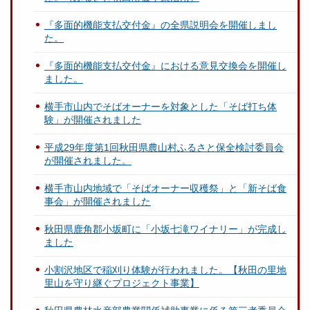
『多面的機能支払交付金』の全県説明会を開催しまし
た。
『多面的機能支払交付金』における意見交換会を開催し
ました。
横手市⼭内でそばオーナーを対象とした「そば打ち体
験」が開催されました
平成29年度第1回秋田県農山村ふるさと保全検討委員会
が開催されました。
横手市山内地域で「そばオーナー収穫祭」と「新そば食
事会」が開催されました
秋田県鹿角郡小坂町に「小坂七滝ワイナリー」が完成し
ました
小割沢地区で稲刈り体験が行われました。【秋田の里地
里山を守り継ぐプロジェクト事業】