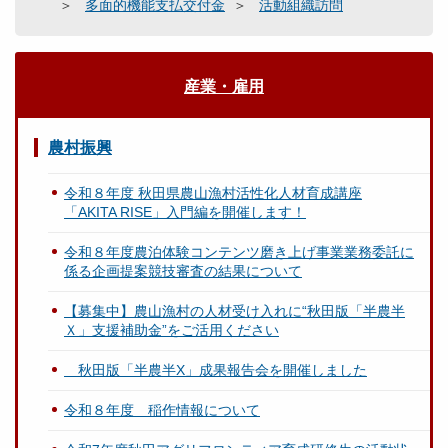
多面的機能支払交付金
活動組織訪問
産業・雇用
農村振興
令和８年度 秋田県農山漁村活性化人材育成講座
「AKITA RISE」入門編を開催します！
令和８年度農泊体験コンテンツ磨き上げ事業業務委託に
係る企画提案競技審査の結果について
【募集中】農山漁村の人材受け入れに“秋田版「半農半
Ｘ」支援補助金”をご活用ください
秋田版「半農半X」成果報告会を開催しました
令和８年度 稲作情報について