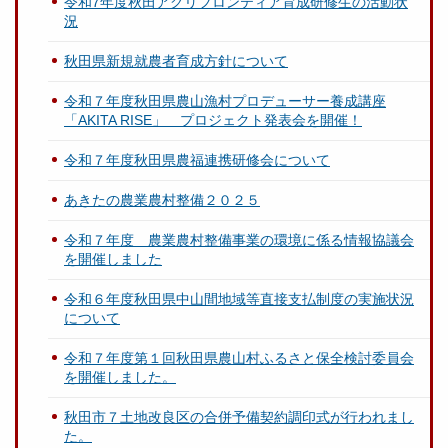
令和7年度秋田アグリフロンティア育成研修生の活動状
況
秋田県新規就農者育成方針について
令和７年度秋田県農山漁村プロデューサー養成講座
「AKITA RISE」 プロジェクト発表会を開催！
令和７年度秋田県農福連携研修会について
あきたの農業農村整備２０２５
令和７年度 農業農村整備事業の環境に係る情報協議会
を開催しました
令和６年度秋田県中山間地域等直接支払制度の実施状況
について
令和７年度第１回秋田県農山村ふるさと保全検討委員会
を開催しました。
秋田市７土地改良区の合併予備契約調印式が行われまし
た。