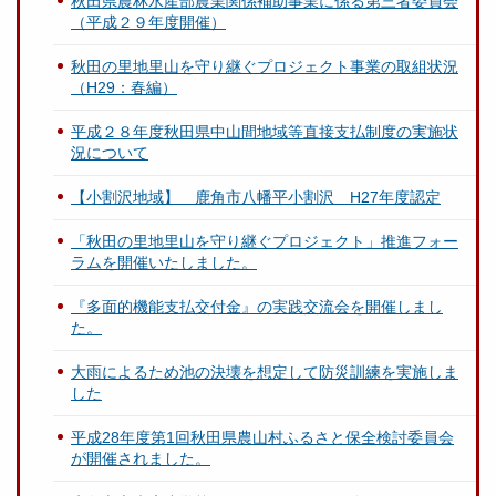
秋田県農林水産部農業関係補助事業に係る第三者委員会
（平成２９年度開催）
秋田の里地里山を守り継ぐプロジェクト事業の取組状況
（H29：春編）
平成２８年度秋田県中山間地域等直接支払制度の実施状
況について
【小割沢地域】 鹿角市八幡平小割沢 H27年度認定
「秋田の里地里山を守り継ぐプロジェクト」推進フォー
ラムを開催いたしました。
『多面的機能支払交付金』の実践交流会を開催しまし
た。
大雨によるため池の決壊を想定して防災訓練を実施しま
した
平成28年度第1回秋田県農山村ふるさと保全検討委員会
が開催されました。