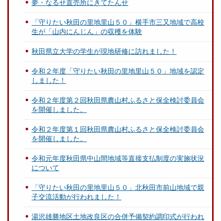
夢・なるせ直売所にきてたんせ
「守りたい秋田の里地里山５０」横手市三又地域で高校
生が「山内にんじん」の収穫を体験
秋田県立大学の学生が現地研修に訪れました！
令和２年度「守りたい秋田の里地里山５０」地域を認定
しました！
令和２年度第２回秋田県農山村ふるさと保全検討委員会
を開催しました。
令和２年度第１回秋田県農山村ふるさと保全検討委員会
を開催しました。
令和元年度秋田県中山間地域等直接支払制度の実施状況
について
「守りたい秋田の里地里山５０」北秋田市前山地域で親
子交流活動が行われました！
湯沢雄勝地区土地改良区の合併予備契約調印式が行われ