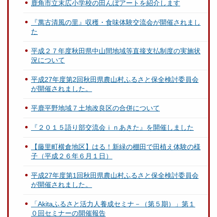
鹿角市立末広小学校の田んぼアートを紹介します
『萬古清風の里』収穫・食味体験交流会が開催されまし
た
平成２７年度秋田県中山間地域等直接支払制度の実施状
況について
平成27年度第2回秋田県農山村ふるさと保全検討委員会
が開催されました。
平鹿平野地域７土地改良区の合併について
『２０１５語り部交流会ｉｎあきた』を開催しました
【藤里町横倉地区】はる！新緑の棚田で田植え体験の様
子（平成２６年６月１日）
平成27年度第1回秋田県農山村ふるさと保全検討委員会
が開催されました。
「Akitaふるさと活力人養成セミナ－（第５期）」第１
０回セミナーの開催報告