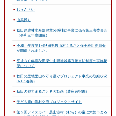
じゅんさい
山菜採り
秋田県農林水産部農業関係補助事業に係る第三者委員会
（令和元年度開催）
令和元年度第1回秋田県農山村ふるさと保全検討委員会
が開催されました。
平成３０年度秋田県中山間地域等直接支払制度の実施状
況について
秋田の里地里山を守り継ぐプロジェクト事業の取組状況
(R1：春編)
秋田の魅力まるごとＰＲ動画（農家民宿編）
子ども農山漁村交流プロジェクトサイト
第５回ディスカバー農山漁村（むら）の宝に大館市まる