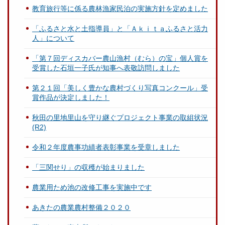
教育旅行等に係る農林漁家民泊の実施方針を定めました
「ふるさと水と土指導員」と「Ａｋｉｔａふるさと活力
人」について
「第７回ディスカバー農山漁村（むら）の宝」個人賞を
受賞した石垣一子氏が知事へ表敬訪問しました
第２１回「美しく豊かな農村づくり写真コンクール」受
賞作品が決定しました！
秋田の里地里山を守り継ぐプロジェクト事業の取組状況
(R2)
令和２年度農事功績者表彰事業を受章しました
「三関せり」の収穫が始まりました
農業用ため池の改修工事を実施中です
あきたの農業農村整備２０２０