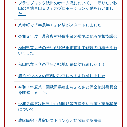
ブラウブリッツ秋田のホーム戦において、「守りたい秋
田の里地里山５０」のプロモーション活動を行いまし
た！
八峰町で「半農半Ｘ」体験がスタートしました
令和３年度 農業農村整備事業の環境に係る情報協議会
秋田県立大学の学生が北秋田市前山で雑穀の収穫会を行
いました！
秋田県立大学の学生が現地研修に訪れました！！
農泊ビジネスの事例パンフレットを作成しました
令和３年度第１回秋田県農山村ふるさと保全検討委員会
を開催しました。
令和２年度秋田県中山間地域等直接支払制度の実施状況
について
農家民宿・農家レストランなどに関連する法律