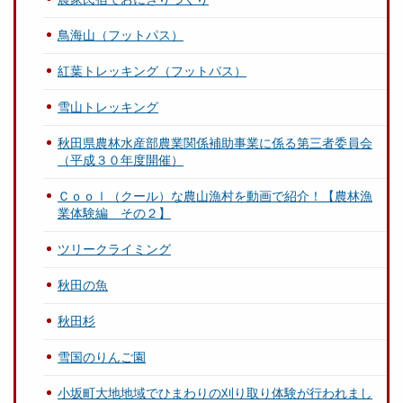
鳥海山（フットパス）
紅葉トレッキング（フットパス）
雪山トレッキング
秋田県農林水産部農業関係補助事業に係る第三者委員会
（平成３０年度開催）
Ｃｏｏｌ（クール）な農山漁村を動画で紹介！【農林漁
業体験編 その２】
ツリークライミング
秋田の魚
秋田杉
雪国のりんご園
小坂町大地地域でひまわりの刈り取り体験が行われまし