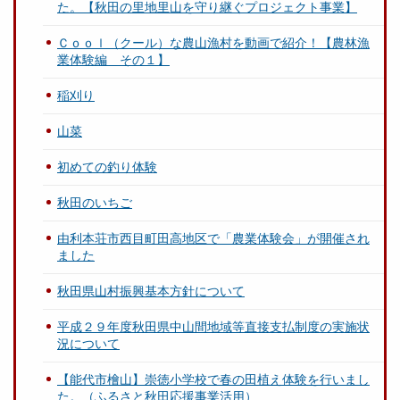
た。【秋田の里地里山を守り継ぐプロジェクト事業】
Ｃｏｏｌ（クール）な農山漁村を動画で紹介！【農林漁
業体験編 その１】
稲刈り
山菜
初めての釣り体験
秋田のいちご
由利本荘市西目町田高地区で「農業体験会」が開催され
ました
秋田県山村振興基本方針について
平成２９年度秋田県中山間地域等直接支払制度の実施状
況について
【能代市檜山】崇徳小学校で春の田植え体験を行いまし
た。（ふるさと秋田応援事業活用）