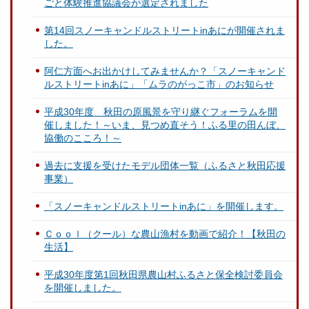
ごと体験推進協議会が選定されました
第14回スノーキャンドルストリートinあにが開催されま
した。
阿仁方面へお出かけしてみませんか？「スノーキャンド
ルストリートinあに」「ムラのがっこ市」のお知らせ
平成30年度 秋田の原風景を守り継ぐフォーラムを開
催しました！～いま、見つめ直そう！ふる里の田んぼ、
協働のこころ！～
過去に支援を受けたモデル団体一覧（ふるさと秋田応援
事業）
「スノーキャンドルストリートinあに」を開催します。
Ｃｏｏｌ（クール）な農山漁村を動画で紹介！【秋田の
生活】
平成30年度第1回秋田県農山村ふるさと保全検討委員会
を開催しました。