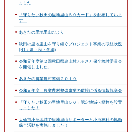
ました
「守りたい秋田の里地里山５０カード」を配布していま
す！
あきたの里地里山だより
秋田の里地里山を守り継ぐプロジェクト事業の取組状況
(R1：夏・秋・冬編)
令和元年度第２回秋田県農山村ふるさと保全検討委員会
を開催しました。
あきたの農業農村整備２０１９
令和元年度 農業農村整備事業の環境に係る情報協議会
「守りたい秋田の里地里山５０」認定地域へ標柱を設置
しました！
大仙市小沼地域で里地里山サポーターと小沼神社の協働
保全活動を実施しました！