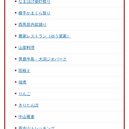
なまはげ柴灯祭り
横手かまくら祭り
西馬音内盆踊り
農家レストラン（ゆう菜家）
山菜料理
男鹿半島・大潟ジオパーク
田植え
佃煮
りんご
きりたんぽ
中山蕎麦
森吉山トレッキング