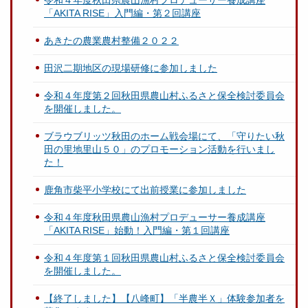
令和４年度秋田県農山漁村プロデューサー養成講座
「AKITA RISE」入門編・第２回講座
あきたの農業農村整備２０２２
田沢二期地区の現場研修に参加しました
令和４年度第２回秋田県農山村ふるさと保全検討委員会
を開催しました。
ブラウブリッツ秋田のホーム戦会場にて、「守りたい秋
田の里地里山５０」のプロモーション活動を行いまし
た！
鹿角市柴平小学校にて出前授業に参加しました
令和４年度秋田県農山漁村プロデューサー養成講座
「AKITA RISE」始動！入門編・第１回講座
令和４年度第１回秋田県農山村ふるさと保全検討委員会
を開催しました。
【終了しました】【八峰町】「半農半Ｘ」体験参加者を