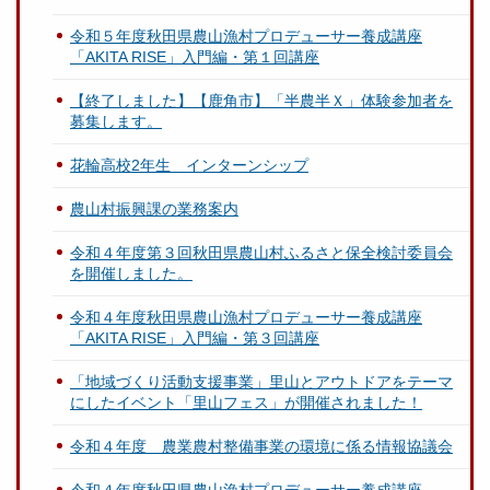
令和５年度秋田県農山漁村プロデューサー養成講座
「AKITA RISE」入門編・第１回講座
【終了しました】【鹿角市】「半農半Ｘ」体験参加者を
募集します。
花輪高校2年生 インターンシップ
農山村振興課の業務案内
令和４年度第３回秋田県農山村ふるさと保全検討委員会
を開催しました。
令和４年度秋田県農山漁村プロデューサー養成講座
「AKITA RISE」入門編・第３回講座
「地域づくり活動支援事業」里山とアウトドアをテーマ
にしたイベント「里山フェス」が開催されました！
令和４年度 農業農村整備事業の環境に係る情報協議会