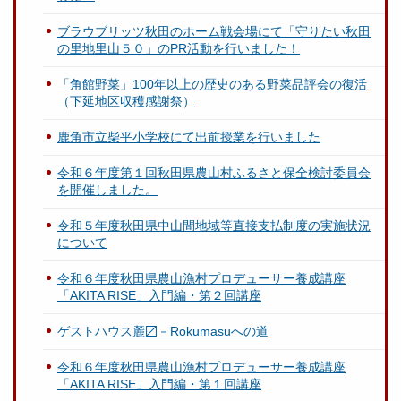
ブラウブリッツ秋田のホーム戦会場にて「守りたい秋田
の里地里山５０」のPR活動を行いました！
「角館野菜」100年以上の歴史のある野菜品評会の復活
（下延地区収穫感謝祭）
鹿角市立柴平小学校にて出前授業を行いました
令和６年度第１回秋田県農山村ふるさと保全検討委員会
を開催しました。
令和５年度秋田県中山間地域等直接支払制度の実施状況
について
令和６年度秋田県農山漁村プロデューサー養成講座
「AKITA RISE」入門編・第２回講座
ゲストハウス麓〼－Rokumasuへの道
令和６年度秋田県農山漁村プロデューサー養成講座
「AKITA RISE」入門編・第１回講座