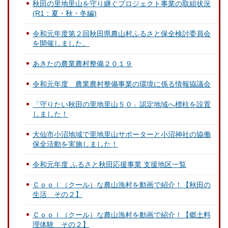
秋田の里地里山を守り継ぐプロジェクト事業の取組状況
(R1：夏・秋・冬編)
令和元年度第２回秋田県農山村ふるさと保全検討委員会
を開催しました。
あきたの農業農村整備２０１９
令和元年度 農業農村整備事業の環境に係る情報協議会
「守りたい秋田の里地里山５０」認定地域へ標柱を設置
しました！
大仙市小沼地域で里地里山サポーターと小沼神社の協働
保全活動を実施しました！
令和元年度 ふるさと秋田応援事業 支援地区一覧
Ｃｏｏｌ（クール）な農山漁村を動画で紹介！【秋田の
生活 その２】
Ｃｏｏｌ（クール）な農山漁村を動画で紹介！【郷土料
理体験 その２】