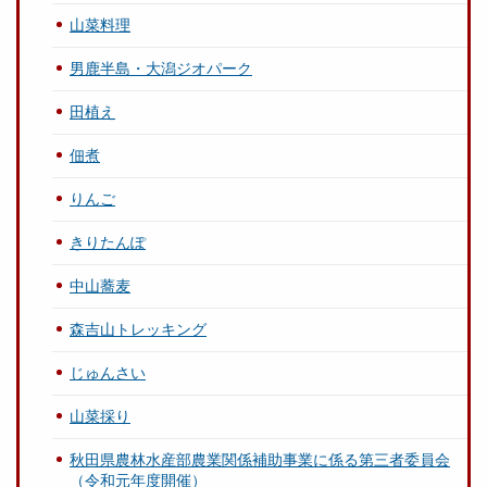
山菜料理
男鹿半島・大潟ジオパーク
田植え
佃煮
りんご
きりたんぽ
中山蕎麦
森吉山トレッキング
じゅんさい
山菜採り
秋田県農林水産部農業関係補助事業に係る第三者委員会
（令和元年度開催）