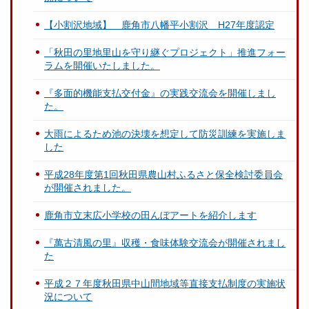
【小割沢地域】 鹿角市八幡平小割沢 H27年度認定
「秋田の里地里山を守り継ぐプロジェクト」推進フォー
ラムを開催いたしました。
『多面的機能支払交付金』の実践交流会を開催しまし
た。
大雨によるため池の決壊を想定して防災訓練を実施しま
した
平成28年度第1回秋田県農山村ふるさと保全検討委員会
が開催されました。
鹿角市立末広小学校の田んぼアートを紹介します
『萬古清風の里』収穫・食味体験交流会が開催されまし
た
平成２７年度秋田県中山間地域等直接支払制度の実施状
況について