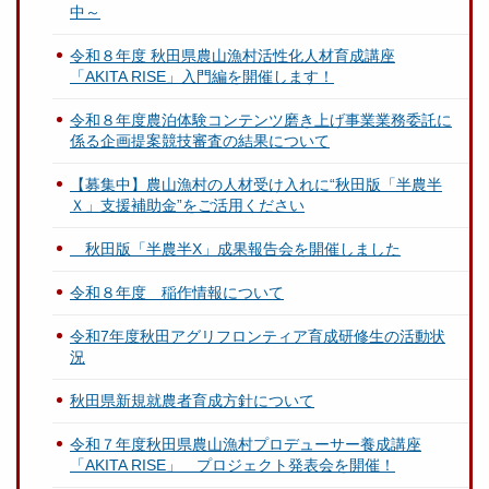
中～
令和８年度 秋田県農山漁村活性化人材育成講座
「AKITA RISE」入門編を開催します！
令和８年度農泊体験コンテンツ磨き上げ事業業務委託に
係る企画提案競技審査の結果について
【募集中】農山漁村の人材受け入れに“秋田版「半農半
Ｘ」支援補助金”をご活用ください
秋田版「半農半X」成果報告会を開催しました
令和８年度 稲作情報について
令和7年度秋田アグリフロンティア育成研修生の活動状
況
秋田県新規就農者育成方針について
令和７年度秋田県農山漁村プロデューサー養成講座
「AKITA RISE」 プロジェクト発表会を開催！