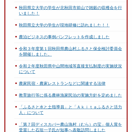
秋田県立大学の学生が北秋田市前山で雑穀の収穫会を行
いました！
秋田県立大学の学生が現地研修に訪れました！！
農泊ビジネスの事例パンフレットを作成しました
令和３年度第１回秋田県農山村ふるさと保全検討委員会
を開催しました。
令和２年度秋田県中山間地域等直接支払制度の実施状況
について
農家民宿・農家レストランなどに関連する法律
教育旅行等に係る農林漁家民泊の実施方針を定めました
「ふるさと水と土指導員」と「Ａｋｉｔａふるさと活力
人」について
「第７回ディスカバー農山漁村（むら）の宝」個人賞を
受賞した石垣一子氏が知事へ表敬訪問しました