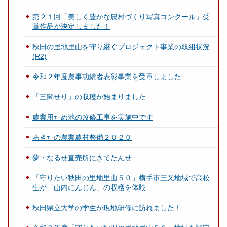
第２１回「美しく豊かな農村づくり写真コンクール」受
賞作品が決定しました！
秋田の里地里山を守り継ぐプロジェクト事業の取組状況
(R2)
令和２年度農事功績者表彰事業を受章しました
「三関せり」の収穫が始まりました
農業用ため池の改修工事を実施中です
あきたの農業農村整備２０２０
夢・なるせ直売所にきてたんせ
「守りたい秋田の里地里山５０」横手市三又地域で高校
生が「山内にんじん」の収穫を体験
秋田県立大学の学生が現地研修に訪れました！