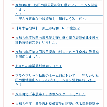
令和3年度 秋田の原風景を守り継ぐフォーラムを開催
しまし
～守ろう貴重な地域資源を、繋げよう次世代へ～
【草木谷地域】 潟上市昭和 R3年度認定
令和３年度秋田の原風景を守り継ぐ優良表彰仙北支部支
部長賞授賞式を行いました。
令和３年度第３回秋田県農山村ふるさと保全検討委員会
を開催しました。
あきたの農業農村整備２０２１
ブラウブリッツ秋田のホーム戦において、「守りたい秋
田の里地里山５０」のプロモーション活動を行いまし
た！
八峰町で「半農半Ｘ」体験がスタートしました
令和３年度 農業農村整備事業の環境に係る情報協議会