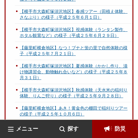
【横手市大森町塚須沢地区】春感ツアー（田植え体験、
さなぶり）の様子（平成２５年６月１日）
【横手市大森町塚須沢地区】視感体験（ランタン製作、
ホタル観賞など）の様子（平成２５年６月２９日）
【藤里町横倉地区】なつ！ブナと蛍の里で自然体験の様
子（平成２５年７月２１日）
【横手市大森町塚須沢地区】夏感体験（かかし作り、漬
け物講習会、動物触れ合いなど）の様子（平成２５年８
月３１日）
【横手市大森町塚須沢地区】秋感体験（天水米の稲刈り
体験、りんご狩り）の様子（平成２５年９月２８日）
【藤里町横倉地区】あき！黄金色の棚田で稲刈りツアー
の様子（平成２５年１０月６日）
【大仙市余目地区】収穫祭・味覚交流会の様子（平成２
メニュー
探す
防災
５年１１月３日）