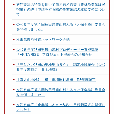
旅館業法の特例を用いて簡易宿所営業（農林漁業体験民
宿業）の許可申請をする際の事前確認の取扱要領につい
て
令和５年度第４回秋田県農山村ふるさと保全検討委員会
を開催しました。
秋田県農泊推進ネットワーク会議
令和５年度秋田県農山漁村プロデューサー養成講座
「AKITA RISE」プロジェクト発表会のお知らせ
「守りたい秋田の里地里山５０」 認定地域紹介（令和
５年度末時点 ５３地域）
【真人山地域】 横手市増田町亀田 R5年度認定
令和５年度第３回秋田県農山村ふるさと保全検討委員会
を開催しました。
令和５年度「企業版ふるさと納税」目録贈呈式を開催し
ました！