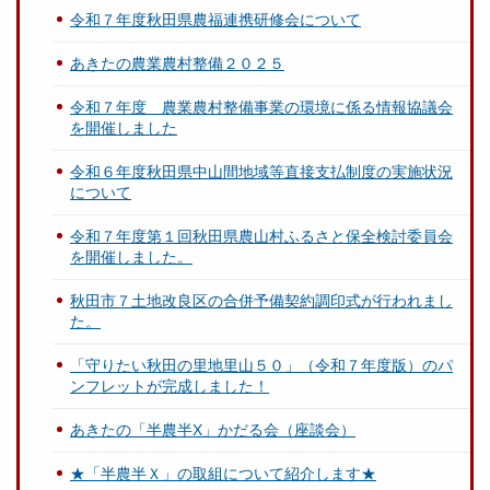
令和７年度秋田県農福連携研修会について
あきたの農業農村整備２０２５
令和７年度 農業農村整備事業の環境に係る情報協議会
を開催しました
令和６年度秋田県中山間地域等直接支払制度の実施状況
について
令和７年度第１回秋田県農山村ふるさと保全検討委員会
を開催しました。
秋田市７土地改良区の合併予備契約調印式が行われまし
た。
「守りたい秋田の里地里山５０」（令和７年度版）のパ
ンフレットが完成しました！
あきたの「半農半X」かだる会（座談会）
★「半農半Ｘ」の取組について紹介します★