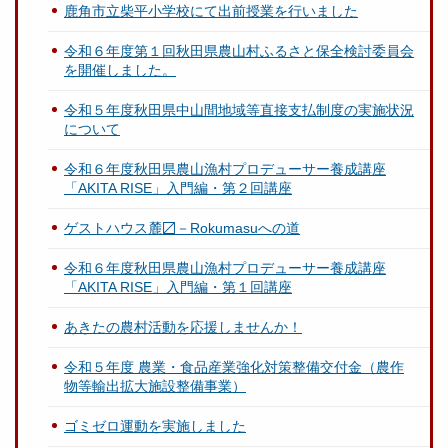
鹿角市立柴平小学校にて出前授業を行いました
令和６年度第１回秋田県農山村ふるさと保全検討委員会
を開催しました。
令和５年度秋田県中山間地域等直接支払制度の実施状況
について
令和６年度秋田県農山漁村プロデューサー養成講座
「AKITA RISE」入門編・第２回講座
ゲストハウス麓〼－Rokumasuへの道
令和６年度秋田県農山漁村プロデューサー養成講座
「AKITA RISE」入門編・第１回講座
あきたの農村活動を応援しませんか！
令和５年度 農業・食品産業強化対策整備交付金（農作
物等輸出拡大施設整備事業）
ゴミゼロ運動を実施しました