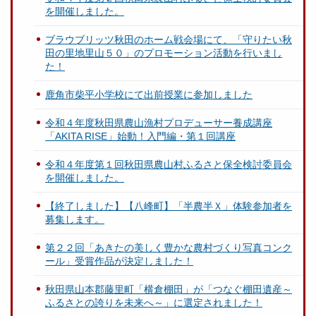
を開催しました。
ブラウブリッツ秋田のホーム戦会場にて、「守りたい秋
田の里地里山５０」のプロモーション活動を行いまし
た！
鹿角市柴平小学校にて出前授業に参加しました
令和４年度秋田県農山漁村プロデューサー養成講座
「AKITA RISE」始動！入門編・第１回講座
令和４年度第１回秋田県農山村ふるさと保全検討委員会
を開催しました。
【終了しました】【八峰町】「半農半Ｘ」体験参加者を
募集します。
第２２回「あきたの美しく豊かな農村づくり写真コンク
ール」受賞作品が決定しました！
秋田県山本郡藤里町「横倉棚田」が「つなぐ棚田遺産～
ふるさとの誇りを未来へ～」に選定されました！