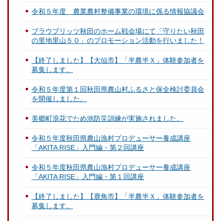
令和５年度 農業農村整備事業の環境に係る情報協議会
ブラウブリッツ秋田のホーム戦会場にて「守りたい秋田
の里地里山５０」のプロモーション活動を行いました！
【終了しました】【大仙市】「半農半Ｘ」体験参加者を
募集します。
令和５年度第１回秋田県農山村ふるさと保全検討委員会
を開催しました。
美郷町浪花でため池防災訓練が実施されました。
令和５年度秋田県農山漁村プロデューサー養成講座
「AKITA RISE」入門編・第２回講座
令和５年度秋田県農山漁村プロデューサー養成講座
「AKITA RISE」入門編・第１回講座
【終了しました】【鹿角市】「半農半Ｘ」体験参加者を
募集します。