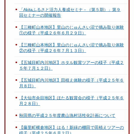
「Akitaふるさと活力人養成セミナ－（第５期）」第９
回セミナーの開催報告
【三種町山本地区】里山のじゅんさい沼で摘み取り体験
①の様子（平成２６年６月２９日）
【三種町山本地区】里山のじゅんさい沼で摘み取り体験
②の様子（平成２６年７月１３日）
【五城目町内川地区】ホタル観賞ツアーの様子（平成２
５年７月１２日）
【五城目町内川地区】田植え体験の様子（平成２５年６
月８日）
【大仙市余目地区】ほたる観賞会の様子（平成２５年６
月２８日）
秋田県の平成２５年度農山漁村活性化計画について
【藤里町横倉地区】はる！新緑の棚田で田植えツアーの
様子（平成２５年６月２日）