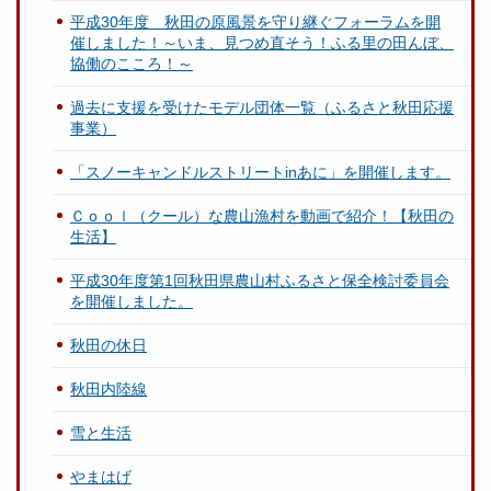
平成30年度 秋田の原風景を守り継ぐフォーラムを開
催しました！～いま、見つめ直そう！ふる里の田んぼ、
協働のこころ！～
過去に支援を受けたモデル団体一覧（ふるさと秋田応援
事業）
「スノーキャンドルストリートinあに」を開催します。
Ｃｏｏｌ（クール）な農山漁村を動画で紹介！【秋田の
生活】
平成30年度第1回秋田県農山村ふるさと保全検討委員会
を開催しました。
秋田の休日
秋田内陸線
雪と生活
やまはげ