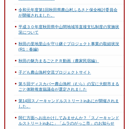
令和元年度第1回秋田県農山村ふるさと保全検討委員会
が開催されました。
平成３０年度秋田県中山間地域等直接支払制度の実施状
況について
秋田の里地里山を守り継ぐプロジェクト事業の取組状況
(R1：春編)
秋田の魅力まるごとＰＲ動画（農家民宿編）
子ども農山漁村交流プロジェクトサイト
第５回ディスカバー農山漁村（むら）の宝に大館市まる
ごと体験推進協議会が選定されました
第14回スノーキャンドルストリートinあにが開催されま
した。
阿仁方面へお出かけしてみませんか？「スノーキャンド
ルストリートinあに」「ムラのがっこ市」のお知らせ