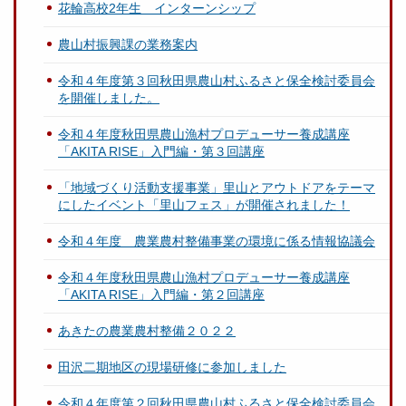
花輪高校2年生 インターンシップ
農山村振興課の業務案内
令和４年度第３回秋田県農山村ふるさと保全検討委員会
を開催しました。
令和４年度秋田県農山漁村プロデューサー養成講座
「AKITA RISE」入門編・第３回講座
「地域づくり活動支援事業」里山とアウトドアをテーマ
にしたイベント「里山フェス」が開催されました！
令和４年度 農業農村整備事業の環境に係る情報協議会
令和４年度秋田県農山漁村プロデューサー養成講座
「AKITA RISE」入門編・第２回講座
あきたの農業農村整備２０２２
田沢二期地区の現場研修に参加しました
令和４年度第２回秋田県農山村ふるさと保全検討委員会