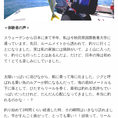
＜体験者の声＞
スウェーデンから日本に来て半年、私は今秋田県国際教養大学に
通っています。先日、ルームメイトから誘われて、釣りに行くこ
とになりました。実は私の家族には猟師がいて、よく山に入った
り、釣りにも行ったことはあるんだよ。だけど、日本の海は初め
て！とても楽しみにしていました。
太陽いっぱいに浴びながら、船に乗って海に出ました。ジグと呼
ばれる重い魚のルアーが餌になるんだって。海の底60メートルも
下に落として、ひたすらリールを巻く。最初は釣れる気持ちでい
っぱいだったけれど、だんだん心配になってきました。本当に釣
れるのかな・・？
釣り始めて1時間くらい経過した時、その瞬間はいきなり訪れまし
た。竿がすんごく曲がって、とっても重い！！頑張って、リール