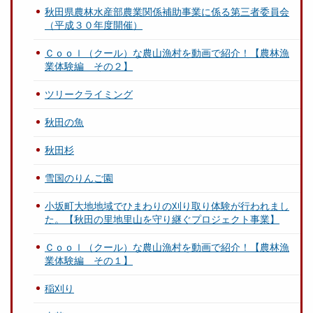
秋田県農林水産部農業関係補助事業に係る第三者委員会
（平成３０年度開催）
Ｃｏｏｌ（クール）な農山漁村を動画で紹介！【農林漁
業体験編 その２】
ツリークライミング
秋田の魚
秋田杉
雪国のりんご園
小坂町大地地域でひまわりの刈り取り体験が行われまし
た。【秋田の里地里山を守り継ぐプロジェクト事業】
Ｃｏｏｌ（クール）な農山漁村を動画で紹介！【農林漁
業体験編 その１】
稲刈り