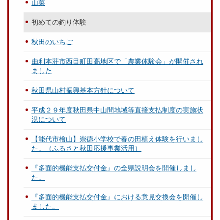
山菜
初めての釣り体験
秋田のいちご
由利本荘市西目町田高地区で「農業体験会」が開催され
ました
秋田県山村振興基本方針について
平成２９年度秋田県中山間地域等直接支払制度の実施状
況について
【能代市檜山】崇徳小学校で春の田植え体験を行いまし
た。（ふるさと秋田応援事業活用）
『多面的機能支払交付金』の全県説明会を開催しまし
た。
『多面的機能支払交付金』における意見交換会を開催し
ました。