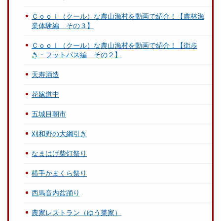
Ｃｏｏｌ（クール）な農山漁村を動画で紹介！【農林漁
業体験編 その３】
Ｃｏｏｌ（クール）な農山漁村を動画で紹介！【街歩
き・フットパス編 その２】
天寿酒造
花嫁道中
五城目朝市
刈和野の大綱引き
なまはげ柴灯祭り
横手かまくら祭り
西馬音内盆踊り
農家レストラン（ゆう菜家）