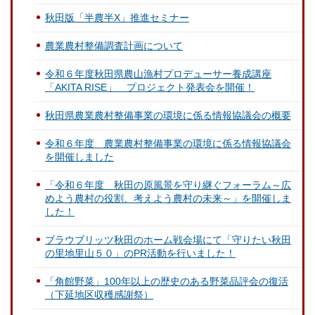
秋田版「半農半X」推進セミナー
農業農村整備調査計画について
令和６年度秋田県農山漁村プロデューサー養成講座
「AKITA RISE」 プロジェクト発表会を開催！
秋田県農業農村整備事業の環境に係る情報協議会の概要
令和６年度 農業農村整備事業の環境に係る情報協議会
を開催しました
「令和６年度 秋田の原風景を守り継ぐフォーラム～広
めよう農村の役割、考えよう農村の未来～」を開催しま
した！
ブラウブリッツ秋田のホーム戦会場にて「守りたい秋田
の里地里山５０」のPR活動を行いました！
「角館野菜」100年以上の歴史のある野菜品評会の復活
（下延地区収穫感謝祭）