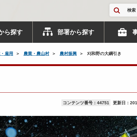
検索
から探す
部署から探す
業・雇用
農業・農山村
農村振興
刈和野の大綱引き
コンテンツ番号：44751
更新日：
20