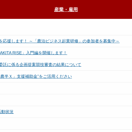
産業・雇用
を応援します！ ～「農泊ビジネス起業研修」の参加者を募集中～
ITA RISE」入門編を開催します！
委託に係る企画提案競技審査の結果について
農半Ｘ」支援補助金”をご活用ください
活動状況