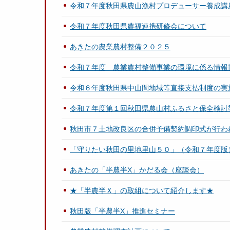
令和７年度秋田県農山漁村プロデューサー養成講座「
令和７年度秋田県農福連携研修会について
あきたの農業農村整備２０２５
令和７年度 農業農村整備事業の環境に係る情報
令和６年度秋田県中山間地域等直接支払制度の実
令和７年度第１回秋田県農山村ふるさと保全検討
秋田市７土地改良区の合併予備契約調印式が行わ
「守りたい秋田の里地里山５０」（令和７年度版
あきたの「半農半X」かだる会（座談会）
★「半農半Ｘ」の取組について紹介します★
秋田版「半農半X」推進セミナー