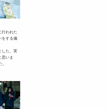
に行われた
いをする儀
ました。実
と思いま
た。