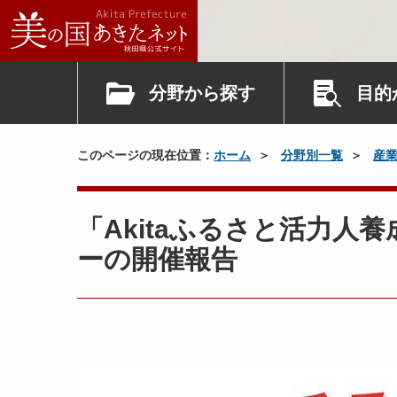
分野から探す
目的
このページの現在位置：
ホーム
分野別一覧
産
「Akitaふるさと活力
ーの開催報告