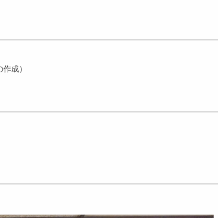
）
の作成）