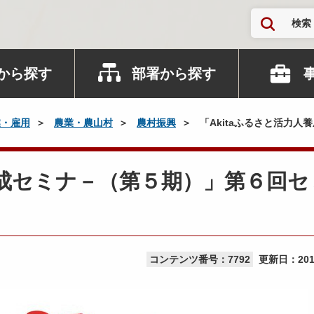
検索
から探す
部署から探す
業・雇用
農業・農山村
農村振興
「Akitaふるさと活力
人養成セミナ－（第５期）」第６回セ
コンテンツ番号：7792
更新日：
20