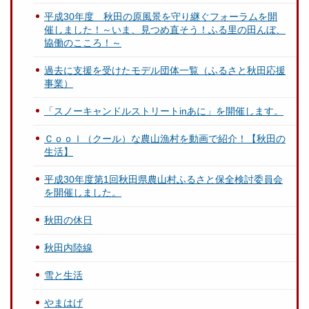
平成30年度 秋田の原風景を守り継ぐフォーラムを開
催しました！～いま、見つめ直そう！ふる里の田んぼ、
協働のこころ！～
過去に支援を受けたモデル団体一覧（ふるさと秋田応援
事業）
「スノーキャンドルストリートinあに」を開催します。
Ｃｏｏｌ（クール）な農山漁村を動画で紹介！【秋田の
生活】
平成30年度第1回秋田県農山村ふるさと保全検討委員会
を開催しました。
秋田の休日
秋田内陸線
雪と生活
やまはげ