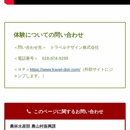
体験についての問い合わせ
＜問い合わせ先＞ トラベルデザイン株式会社
＜電話番号＞ 018-874-9299
＜ＨＰ＞
https://www.travel-dsn.com/
（外部サイトにジ
ャンプします。）
このページに関するお問い合わせ
農林水産部 農山村振興課