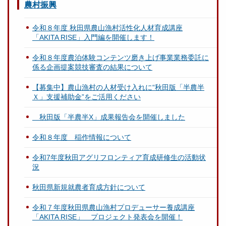
農村振興
令和８年度 秋田県農山漁村活性化人材育成講座
「AKITA RISE」入門編を開催します！
令和８年度農泊体験コンテンツ磨き上げ事業業務委託に
係る企画提案競技審査の結果について
【募集中】農山漁村の人材受け入れに“秋田版「半農半
Ｘ」支援補助金”をご活用ください
秋田版「半農半X」成果報告会を開催しました
令和８年度 稲作情報について
令和7年度秋田アグリフロンティア育成研修生の活動状
況
秋田県新規就農者育成方針について
令和７年度秋田県農山漁村プロデューサー養成講座
「AKITA RISE」 プロジェクト発表会を開催！