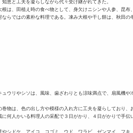
、知恵と工夫を凝らしながら代々受け継がれてきた。
根は、田植え時の食べ物として、身欠けニシンや人参、昆布
村ならではの素朴な料理である。凍み大根や干し餅は、秋田の
ュウリやシソは、風味、歯ざわりとも涼味満点で、扇風機や
巻物は、色の出し方や模様の入れ方に工夫を凝らしており、
域に何人かいる料理人の采配で３日がかり、４日がかりで手伝
やシドケ、アイコ、コゴミ、ウド、ワラビ、ゼンマイ、フキ