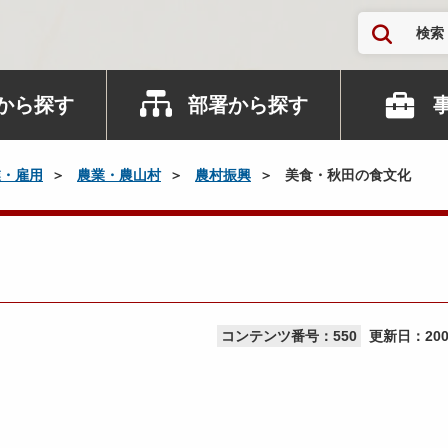
検索
から探す
部署から探す
業・雇用
農業・農山村
農村振興
美食・秋田の食文化
コンテンツ番号：550
更新日：
20