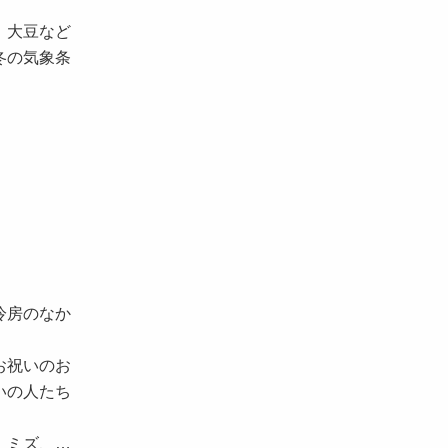
、大豆など
冬の気象条
冷房のなか
お祝いのお
いの人たち
、ミズ、…