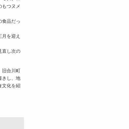
のもつヌメ
の食品だっ
正月を迎え
見直し次の
、旧合川町
書きし、地
食文化を紹