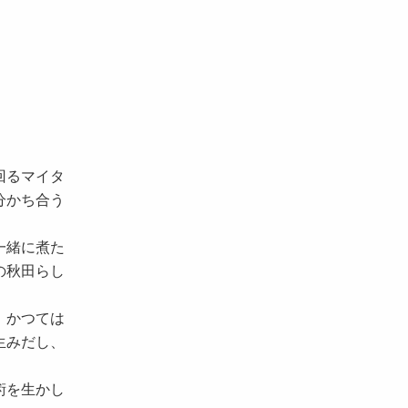
回るマイタ
分かち合う
一緒に煮た
の秋田らし
、かつては
生みだし、
術を生かし