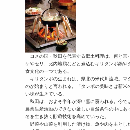
コメの国・秋田を代表する郷土料理は、何と言っ
ケやセリ、比内地鶏などと煮込むキリタンポ鍋や
食文化の一つである。
キリタンポの生まれは、県北の米代川流域。マタ
のが始まりと言われる。「タンポの美味さは新米
い味が生きている。
秋田は、およそ半年が深い雪に覆われる。今では
農業生産活動のできない厳しい自然条件の中にあ
冬を生き抜く貯蔵技術を高めていった。
野菜や山菜を利用した漬け物、魚や肉を主とした