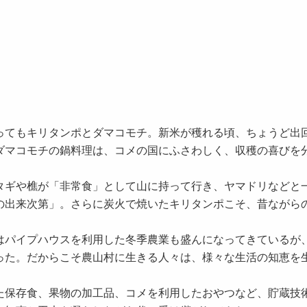
てもキリタンポとダマコモチ。新米が穫れる頃、ちょうど出
ダマコモチの鍋料理は、コメの国にふさわしく、収穫の喜びを
ギや樵が「非常食」として山に持って行き、ヤマドリなどと
の出来次第」。さらに炭火で焼いたキリタンポこそ、昔ながら
パイプハウスを利用した冬季農業も盛んになってきているが
った。だからこそ農山村に生きる人々は、様々な生活の知恵を
保存食、果物の加工品、コメを利用したおやつなど、貯蔵技