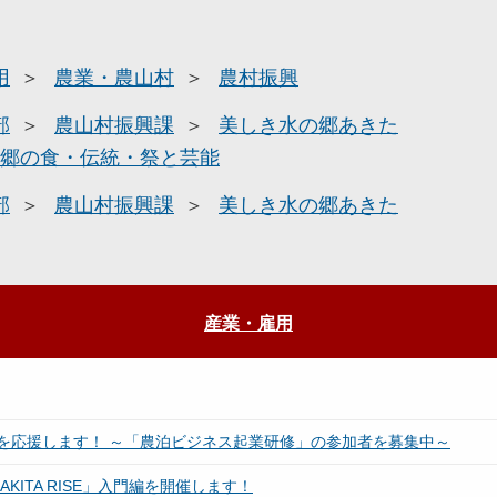
用
農業・農山村
農村振興
部
農山村振興課
美しき水の郷あきた
郷の食・伝統・祭と芸能
部
農山村振興課
美しき水の郷あきた
産業・雇用
を応援します！ ～「農泊ビジネス起業研修」の参加者を募集中～
ITA RISE」入門編を開催します！