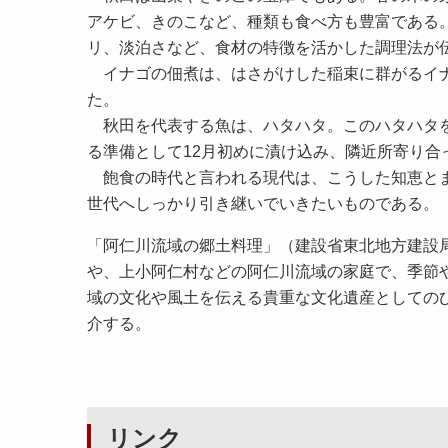
アケビ、きのこなど、種類も食べ方も豊富である
リ、淡泊さなど、食材の特徴を活かした調理法が
イナゴの佃煮は、はさがけした稲束に群がるイナ
た。
秋田を代表する魚は、ハタハタ。このハタハタを
る準備として12月初めに漬け込み、隣近所寄り合
飽食の時代と言われる現代は、こうした知恵とま
世代へしっかり引き継いでいきたいものである。
「阿仁川流域の郷土料理」（建設省東北地方建設
や、上小阿仁村などの阿仁川流域の家庭で、季節
域の文化や風土を伝える貴重な文化遺産としての
介する。
リンク