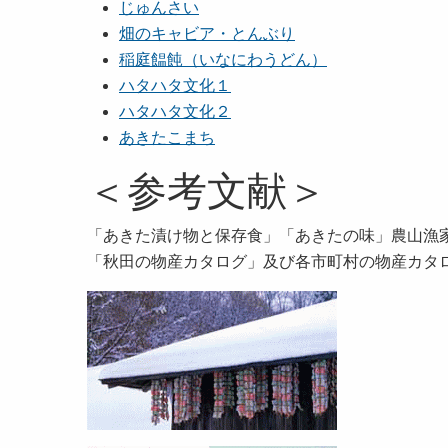
じゅんさい
畑のキャビア・とんぶり
稲庭饂飩（いなにわうどん）
ハタハタ文化１
ハタハタ文化２
あきたこまち
＜参考文献＞
「あきた漬け物と保存食」「あきたの味」農山漁
「秋田の物産カタログ」及び各市町村の物産カタ