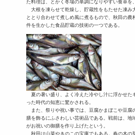
た料理は、とかく冬場の単調になりやすい食卓を
大根を凍らせて乾燥し、貯蔵性をもたせた凍み大
ととり合わせて煮しめ風に煮るもので、秋田の農
件を生かした食品貯蔵の技術の一つである。
夏の暑い盛り、よく冷えた冷やし汁に浮かせたキ
った時代の知恵に驚かされる。
また、祭りや祝い事では、豆腐かまぼこや豆腐の
膳を飾るにふさわしい芸術品である。戦前は、地
がお祝いの御膳を作り上げたという。
秋田は山菜やきのこの宝庫でもある。春の木の芽