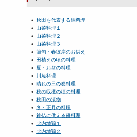
秋田を代表する鍋料理
山菜料理１
山菜料理２
山菜料理３
節句・春彼岸のお供え
田植えの頃の料理
夏・お盆の料理
川魚料理
晴れの日の巻料理
秋の収穫の頃の料理
秋田の漬物
冬・正月の料理
神仏に供える餅料理
比内地鶏１
比内地鶏２