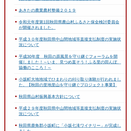
あきたの農業農村整備２０１９
令和元年度第1回秋田県農山村ふるさと保全検討委員会
が開催されました。
平成３０年度秋田県中山間地域等直接支払制度の実施状
況について
平成30年度 秋田の原風景を守り継ぐフォーラムを開
催しました！～いま、見つめ直そう！ふる里の田んぼ、
協働のこころ！～
小坂町大地地域でひまわりの刈り取り体験が行われまし
た。【秋田の里地里山を守り継ぐプロジェクト事業】
秋田県山村振興基本方針について
平成２９年度秋田県中山間地域等直接支払制度の実施状
況について
秋田県鹿角郡小坂町に「小坂七滝ワイナリー」が完成し