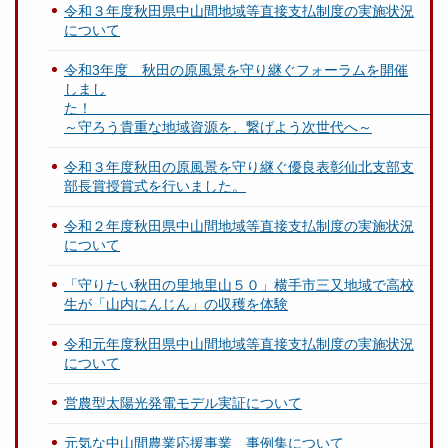
令和３年度秋田県中山間地域等直接支払制度の実施状況
について
令和3年度 秋田の原風景を守り継ぐフォーラムを開催
しまし
～守ろう貴重な地域資源を、繋げよう次世代へ～
令和３年度秋田の原風景を守り継ぐ優良表彰仙北支部支
部長賞授賞式を行いました。
令和２年度秋田県中山間地域等直接支払制度の実施状況
について
「守りたい秋田の里地里山５０」横手市三又地域で高校
生が「山内にんじん」の収穫を体験
令和元年度秋田県中山間地域等直接支払制度の実施状況
について
営農型太陽光発電モデル実証について
元気な中山間農業応援事業 事例集について