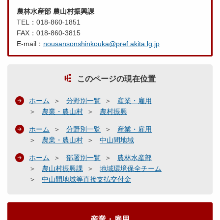
農林水産部 農山村振興課
TEL：018-860-1851
FAX：018-860-3815
E-mail：
nousansonshinkouka@pref.akita.lg.jp
このページの現在位置
ホーム
分野別一覧
産業・雇用
農業・農山村
農村振興
ホーム
分野別一覧
産業・雇用
農業・農山村
中山間地域
ホーム
部署別一覧
農林水産部
農山村振興課
地域環境保全チーム
中山間地域等直接支払交付金
産業・雇用