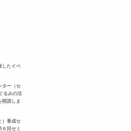
催したイベ
ンター（セ
ぐるみの活
を開講しま
と）養成セ
第６回セミ