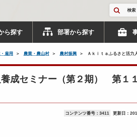
検索
から探す
部署から探す
業・雇用
農業・農山村
農村振興
Ａｋｉｔａふるさと活力
人養成セミナー（第２期） 第１
コンテンツ番号：3411
更新日：
20