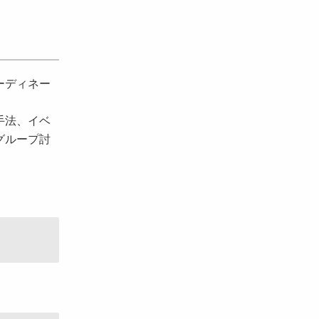
ーディネー
手法、イベ
グループ討