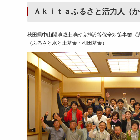
Ａｋｉｔａふるさと活力人（
秋田県中山間地域土地改良施設等保全対策事業《
（ふるさと水と土基金・棚田基金）