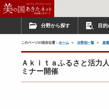
分野から探す
目的
このページの現在位置：
ホーム
分野別一覧
産
Ａｋｉｔａふるさと活力
ミナー開催