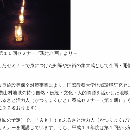
 第１０回セミナー『現地企画』より～
したセミナ－で身につけた知識や技術の集大成として企画・開
改良施設等保全対策事業により、国際教養大学地域環境研究セ
、農山村地域の持つ自然・伝統・文化・人的資源を活かした地域
ふるさと活力人（かつりょくびと）養成セミナー（第１期）」
に２２名おります）
３回の予定）で、「Ａｋｉｔａふるさと活力人（かつりょくび
セミナーを開講しています。うち、平成１９年度は第１回から