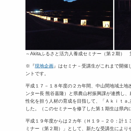
～Akitaふるさと活力人養成セミナー（第２期）
※『
現地企画
』はセミナ－受講生がこれまで開催
ントです。
平成１７－１８年度の２カ年間、中山間地域土地
ンター長 熊谷嘉隆）と県農山村振興課が連携し
性化を担う人材の育成を目指して、「Ａｋｉｔａ
した。（このセミナーを修了した第１期生は県内
平成１９年度からは２カ年（Ｈ１９－２０：計１
ミナー（第２期）」として、新たな受講生により