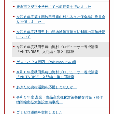
鹿角市立柴平小学校にて出前授業を行いました
令和６年度第１回秋田県農山村ふるさと保全検討委員会
を開催しました。
令和５年度秋田県中山間地域等直接支払制度の実施状況
について
令和６年度秋田県農山漁村プロデューサー養成講座
「AKITA RISE」入門編・第２回講座
ゲストハウス麓〼－Rokumasuへの道
令和６年度秋田県農山漁村プロデューサー養成講座
「AKITA RISE」入門編・第１回講座
あきたの農村活動を応援しませんか！
令和５年度 農業・食品産業強化対策整備交付金（農作
物等輸出拡大施設整備事業）
ゴミゼロ運動を実施しました