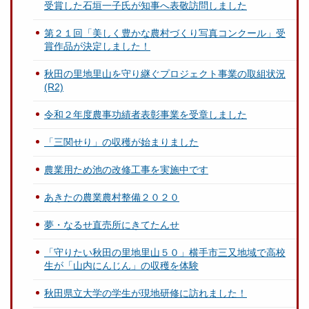
受賞した石垣一子氏が知事へ表敬訪問しました
第２１回「美しく豊かな農村づくり写真コンクール」受
賞作品が決定しました！
秋田の里地里山を守り継ぐプロジェクト事業の取組状況
(R2)
令和２年度農事功績者表彰事業を受章しました
「三関せり」の収穫が始まりました
農業用ため池の改修工事を実施中です
あきたの農業農村整備２０２０
夢・なるせ直売所にきてたんせ
「守りたい秋田の里地里山５０」横手市三又地域で高校
生が「山内にんじん」の収穫を体験
秋田県立大学の学生が現地研修に訪れました！