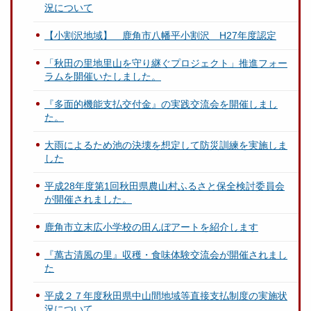
況について
【小割沢地域】 鹿角市八幡平小割沢 H27年度認定
「秋田の里地里山を守り継ぐプロジェクト」推進フォー
ラムを開催いたしました。
『多面的機能支払交付金』の実践交流会を開催しまし
た。
大雨によるため池の決壊を想定して防災訓練を実施しま
した
平成28年度第1回秋田県農山村ふるさと保全検討委員会
が開催されました。
鹿角市立末広小学校の田んぼアートを紹介します
『萬古清風の里』収穫・食味体験交流会が開催されまし
た
平成２７年度秋田県中山間地域等直接支払制度の実施状
況について