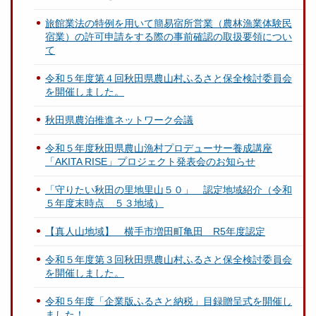
旅館業法の特例を用いて簡易宿所営業（農林漁業体験民
宿業）の許可申請をする際の事前確認の取扱要領につい
て
令和５年度第４回秋田県農山村ふるさと保全検討委員会
を開催しました。
秋田県農泊推進ネットワーク会議
令和５年度秋田県農山漁村プロデューサー養成講座
「AKITA RISE」プロジェクト発表会のお知らせ
「守りたい秋田の里地里山５０」 認定地域紹介（令和
５年度末時点 ５３地域）
【真人山地域】 横手市増田町亀田 R5年度認定
令和５年度第３回秋田県農山村ふるさと保全検討委員会
を開催しました。
令和５年度「企業版ふるさと納税」目録贈呈式を開催し
ました！