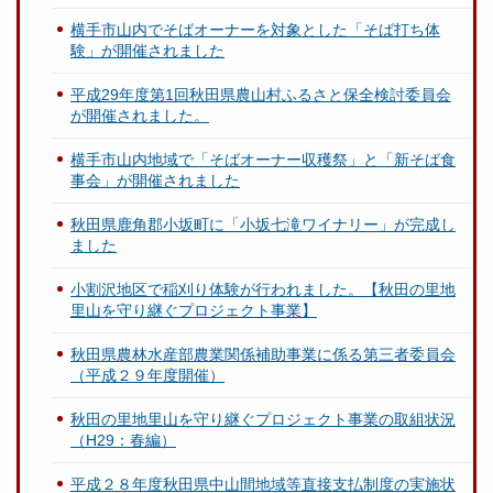
横手市⼭内でそばオーナーを対象とした「そば打ち体
験」が開催されました
平成29年度第1回秋田県農山村ふるさと保全検討委員会
が開催されました。
横手市山内地域で「そばオーナー収穫祭」と「新そば食
事会」が開催されました
秋田県鹿角郡小坂町に「小坂七滝ワイナリー」が完成し
ました
小割沢地区で稲刈り体験が行われました。【秋田の里地
里山を守り継ぐプロジェクト事業】
秋田県農林水産部農業関係補助事業に係る第三者委員会
（平成２９年度開催）
秋田の里地里山を守り継ぐプロジェクト事業の取組状況
（H29：春編）
平成２８年度秋田県中山間地域等直接支払制度の実施状