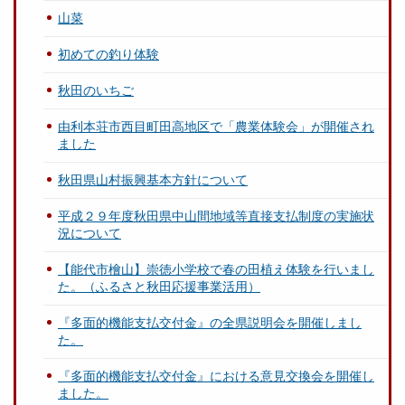
山菜
初めての釣り体験
秋田のいちご
由利本荘市西目町田高地区で「農業体験会」が開催され
ました
秋田県山村振興基本方針について
平成２９年度秋田県中山間地域等直接支払制度の実施状
況について
【能代市檜山】崇徳小学校で春の田植え体験を行いまし
た。（ふるさと秋田応援事業活用）
『多面的機能支払交付金』の全県説明会を開催しまし
た。
『多面的機能支払交付金』における意見交換会を開催し
ました。