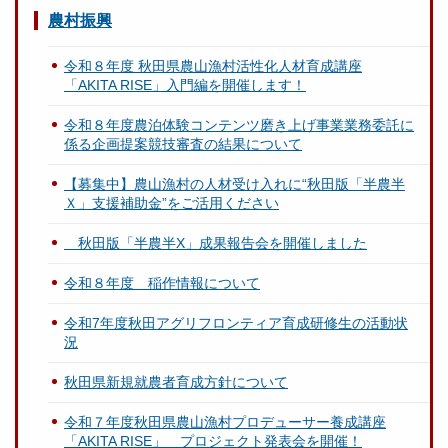
農村振興
令和８年度 秋田県農山漁村活性化人材育成講座
「AKITA RISE」入門編を開催します！
令和８年度農泊体験コンテンツ磨き上げ事業業務委託に
係る企画提案競技審査の結果について
【募集中】農山漁村の人材受け入れに“秋田版「半農半
Ｘ」支援補助金”をご活用ください
秋田版「半農半X」成果報告会を開催しました
令和８年度 稲作情報について
令和7年度秋田アグリフロンティア育成研修生の活動状
況
秋田県新規就農者育成方針について
令和７年度秋田県農山漁村プロデューサー養成講座
「AKITA RISE」 プロジェクト発表会を開催！