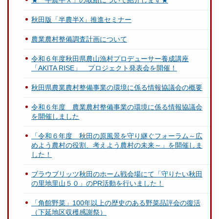
★「半農半Ｘ」の取組について紹介します★
秋田版「半農半X」推進セミナー
農業農村整備調査計画について
令和６年度秋田県農山漁村プロデューサー養成講座
「AKITA RISE」 プロジェクト発表会を開催！
秋田県農業農村整備事業の環境に係る情報協議会の概要
令和６年度 農業農村整備事業の環境に係る情報協議会
を開催しました
「令和６年度 秋田の原風景を守り継ぐフォーラム～広
めよう農村の役割、考えよう農村の未来～」を開催しま
した！
ブラウブリッツ秋田のホーム戦会場にて「守りたい秋田
の里地里山５０」のPR活動を行いました！
「角館野菜」100年以上の歴史のある野菜品評会の復活
（下延地区収穫感謝祭）