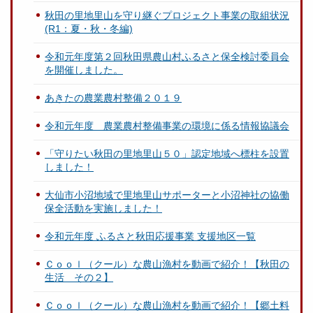
秋田の里地里山を守り継ぐプロジェクト事業の取組状況
(R1：夏・秋・冬編)
令和元年度第２回秋田県農山村ふるさと保全検討委員会
を開催しました。
あきたの農業農村整備２０１９
令和元年度 農業農村整備事業の環境に係る情報協議会
「守りたい秋田の里地里山５０」認定地域へ標柱を設置
しました！
大仙市小沼地域で里地里山サポーターと小沼神社の協働
保全活動を実施しました！
令和元年度 ふるさと秋田応援事業 支援地区一覧
Ｃｏｏｌ（クール）な農山漁村を動画で紹介！【秋田の
生活 その２】
Ｃｏｏｌ（クール）な農山漁村を動画で紹介！【郷土料