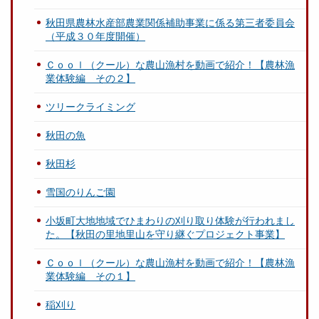
秋田県農林水産部農業関係補助事業に係る第三者委員会
（平成３０年度開催）
Ｃｏｏｌ（クール）な農山漁村を動画で紹介！【農林漁
業体験編 その２】
ツリークライミング
秋田の魚
秋田杉
雪国のりんご園
小坂町大地地域でひまわりの刈り取り体験が行われまし
た。【秋田の里地里山を守り継ぐプロジェクト事業】
Ｃｏｏｌ（クール）な農山漁村を動画で紹介！【農林漁
業体験編 その１】
稲刈り