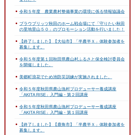
令和５年度 農業農村整備事業の環境に係る情報協議会
ブラウブリッツ秋田のホーム戦会場にて「守りたい秋田
の里地里山５０」のプロモーション活動を行いました！
【終了しました】【大仙市】「半農半Ｘ」体験参加者を
募集します。
令和５年度第１回秋田県農山村ふるさと保全検討委員会
を開催しました。
美郷町浪花でため池防災訓練が実施されました。
令和５年度秋田県農山漁村プロデューサー養成講座
「AKITA RISE」入門編・第２回講座
令和５年度秋田県農山漁村プロデューサー養成講座
「AKITA RISE」入門編・第１回講座
【終了しました】【鹿角市】「半農半Ｘ」体験参加者を
募集します。