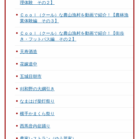
理体験 その２】
Ｃｏｏｌ（クール）な農山漁村を動画で紹介！【農林漁
業体験編 その３】
Ｃｏｏｌ（クール）な農山漁村を動画で紹介！【街歩
き・フットパス編 その２】
天寿酒造
花嫁道中
五城目朝市
刈和野の大綱引き
なまはげ柴灯祭り
横手かまくら祭り
西馬音内盆踊り
農家レストラン（ゆう菜家）