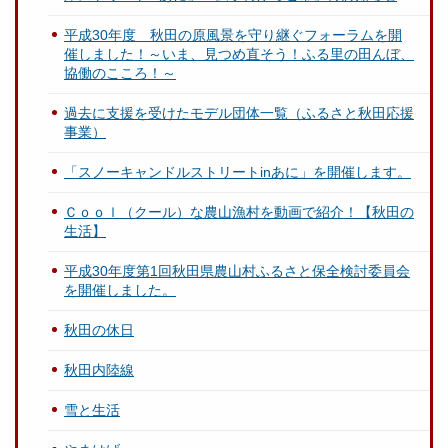
平成30年度 秋田の原風景を守り継ぐフォーラムを開
催しました！～いま、見つめ直そう！ふる里の田んぼ、
協働のこころ！～
過去に支援を受けたモデル団体一覧（ふるさと秋田応援
事業）
「スノーキャンドルストリートinあに」を開催します。
Ｃｏｏｌ（クール）な農山漁村を動画で紹介！【秋田の
生活】
平成30年度第1回秋田県農山村ふるさと保全検討委員会
を開催しました。
秋田の休日
秋田内陸線
雪と生活