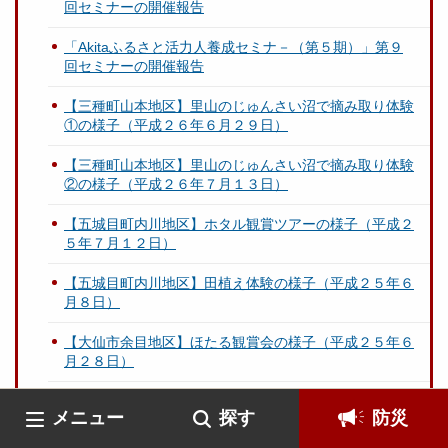
回セミナーの開催報告
「Akitaふるさと活力人養成セミナ－（第５期）」第９
回セミナーの開催報告
【三種町山本地区】里山のじゅんさい沼で摘み取り体験
①の様子（平成２６年６月２９日）
【三種町山本地区】里山のじゅんさい沼で摘み取り体験
②の様子（平成２６年７月１３日）
【五城目町内川地区】ホタル観賞ツアーの様子（平成２
５年７月１２日）
【五城目町内川地区】田植え体験の様子（平成２５年６
月８日）
【大仙市余目地区】ほたる観賞会の様子（平成２５年６
月２８日）
秋田県の平成２５年度農山漁村活性化計画について
メニュー
探す
防災
【藤里町横倉地区】はる！新緑の棚田で田植えツアーの