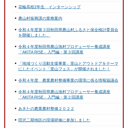
花輪高校2年生 インターンシップ
農山村振興課の業務案内
令和４年度第３回秋田県農山村ふるさと保全検討委員会
を開催しました。
令和４年度秋田県農山漁村プロデューサー養成講座
「AKITA RISE」入門編・第３回講座
「地域づくり活動支援事業」里山とアウトドアをテーマ
にしたイベント「里山フェス」が開催されました！
令和４年度 農業農村整備事業の環境に係る情報協議会
令和４年度秋田県農山漁村プロデューサー養成講座
「AKITA RISE」入門編・第２回講座
あきたの農業農村整備２０２２
田沢二期地区の現場研修に参加しました