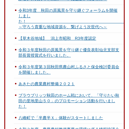
令和3年度 秋田の原風景を守り継ぐフォーラムを開催
しまし
～守ろう貴重な地域資源を、繋げよう次世代へ～
【草木谷地域】 潟上市昭和 R3年度認定
令和３年度秋田の原風景を守り継ぐ優良表彰仙北支部支
部長賞授賞式を行いました。
令和３年度第３回秋田県農山村ふるさと保全検討委員会
を開催しました。
あきたの農業農村整備２０２１
ブラウブリッツ秋田のホーム戦において、「守りたい秋
田の里地里山５０」のプロモーション活動を行いまし
た！
八峰町で「半農半Ｘ」体験がスタートしました