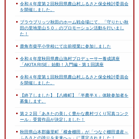
令和４年度第２回秋田県農山村ふるさと保全検討委員会
を開催しました。
ブラウブリッツ秋田のホーム戦会場にて、「守りたい秋
田の里地里山５０」のプロモーション活動を行いまし
た！
鹿角市柴平小学校にて出前授業に参加しました
令和４年度秋田県農山漁村プロデューサー養成講座
「AKITA RISE」始動！入門編・第１回講座
令和４年度第１回秋田県農山村ふるさと保全検討委員会
を開催しました。
【終了しました】【八峰町】「半農半Ｘ」体験参加者を
募集します。
第２２回「あきたの美しく豊かな農村づくり写真コンク
ール」受賞作品が決定しました！
秋田県山本郡藤里町「横倉棚田」が「つなぐ棚田遺産～
ふるさとの誇りを未来へ～」に選定されました！