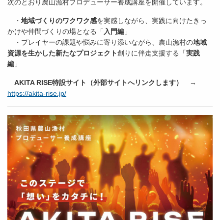
次のとおり農山漁村プロデューサー養成講座を開催しています。
・
地域づくりのワクワク感
を実感しながら、実践に向けたきっ
かけや仲間づくりの場となる「
入門編
」
・プレイヤーの課題や悩みに寄り添いながら、農山漁村の
地域
資源を生かした新たなプロジェクト
創りに伴走支援する「
実践
編
」
AKITA RISE特設サイト（外部サイトへリンクします）
→
https://akita-rise.jp/