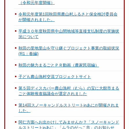
（令和元年度開催）
令和元年度第1回秋田県農山村ふるさと保全検討委員会
が開催されました。
平成３０年度秋田県中山間地域等直接支払制度の実施状
況について
秋田の里地里山を守り継ぐプロジェクト事業の取組状況
(R1：春編)
秋田の魅力まるごとＰＲ動画（農家民宿編）
子ども農山漁村交流プロジェクトサイト
第５回ディスカバー農山漁村（むら）の宝に大館市まる
ごと体験推進協議会が選定されました
第14回スノーキャンドルストリートinあにが開催されま
した。
阿仁方面へお出かけしてみませんか？「スノーキャンド
ルストリートinあに」「ムラのがっこ市」のお知らせ