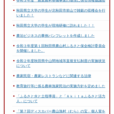
令和３年度 農業農村整備事業の環境に係る情報協議会
秋田県立大学の学生が北秋田市前山で雑穀の収穫会を行
いました！
秋田県立大学の学生が現地研修に訪れました！！
農泊ビジネスの事例パンフレットを作成しました
令和３年度第１回秋田県農山村ふるさと保全検討委員会
を開催しました。
令和２年度秋田県中山間地域等直接支払制度の実施状況
について
農家民宿・農家レストランなどに関連する法律
教育旅行等に係る農林漁家民泊の実施方針を定めました
「ふるさと水と土指導員」と「Ａｋｉｔａふるさと活力
人」について
「第７回ディスカバー農山漁村（むら）の宝」個人賞を