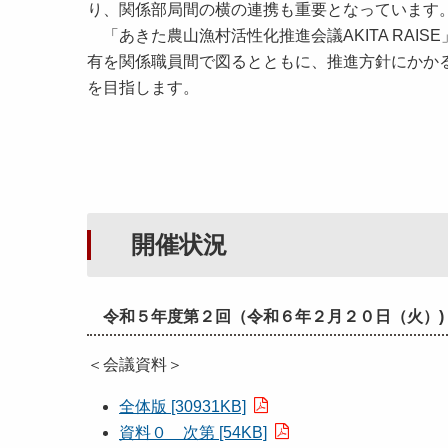
り、関係部局間の横の連携も重要となっています
「あきた農山漁村活性化推進会議AKITA RAI
有を関係職員間で図るとともに、推進方針にかか
を目指します。
開催状況
令和５年度第２回（令和６年２月２０日（火）)
＜会議資料＞
全体版 [30931KB]
資料０ 次第 [54KB]