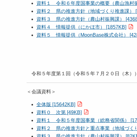
資料１ 令和６年度国事業の概要（農山漁村振興交
資料２ 県の推進方針（地域づくり推進課） [78
資料３ 県の推進方針（農山村振興課） [4368
資料４ 情報提供（にかほ市） [1857KB]
資料５ 情報提供（MoonBase株式会社） [428
令和５年度第１回（令和５年７月２０日（木）
＜会議資料＞
全体版 [15642KB]
資料０ 次第 [49KB]
資料１ 令和５年度国事業（総務省関係） [172
資料２ 県の推進方針と重点事業（地域づくり推進
資料３ 県の推進方針（農山村振興課） [82K