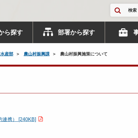
検索
から探す
部署から探す
林水産部
農山村振興課
農山村振興施策について
） [240KB]