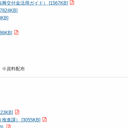
付金活用ガイド） [1567KB]
24KB]
KB]
6KB]
）※資料配布
3KB]
課） [3055KB]
B]