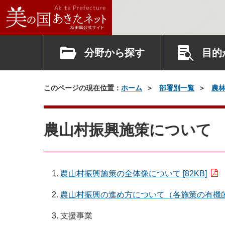
分野から探す
目的
このページの現在位置：
ホーム
部署別一覧
農
農山村振興施策について
1.
農山村振興施策の全体像について [82KB]
2.
農山村振興の進め方について（各施策の有機的連携
3. 支援事業