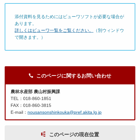
添付資料を見るためにはビューワソフトが必要な場合が
あります。
詳しくはビューワ一覧をご覧ください。
（別ウィンドウ
で開きます。）
このページに関するお問い合わせ
農林水産部 農山村振興課
TEL：018-860-1851
FAX：018-860-3815
E-mail：
nousansonshinkouka@pref.akita.lg.jp
このページの現在位置