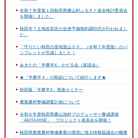
令和７年度第１回秋田県農山村ふるさと保全検討委員会
を開催しました。
秋田市７土地改良区の合併予備契約調印式が行われまし
た。
「守りたい秋田の里地里山５０」（令和７年度版）のパ
ンフレットが完成しました！
あきたの「半農半X」かだる会（座談会）
★「半農半Ｘ」の取組について紹介します★
秋田版「半農半X」推進セミナー
農業農村整備調査計画について
令和６年度秋田県農山漁村プロデューサー養成講座
「AKITA RISE」 プロジェクト発表会を開催！
秋田県農業農村整備事業の環境に係る情報協議会の概要