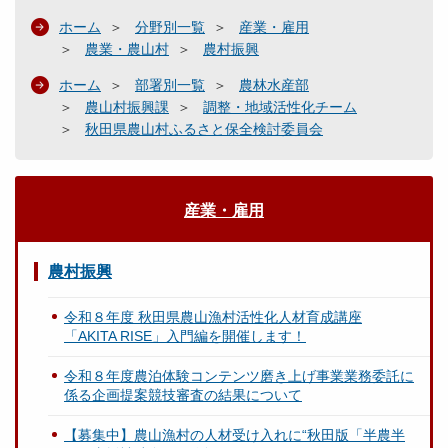
ホーム
分野別一覧
産業・雇用
農業・農山村
農村振興
ホーム
部署別一覧
農林水産部
農山村振興課
調整・地域活性化チーム
秋田県農山村ふるさと保全検討委員会
産業・雇用
農村振興
令和８年度 秋田県農山漁村活性化人材育成講座
「AKITA RISE」入門編を開催します！
令和８年度農泊体験コンテンツ磨き上げ事業業務委託に
係る企画提案競技審査の結果について
【募集中】農山漁村の人材受け入れに“秋田版「半農半