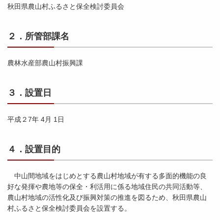
秋田県農山村ふるさと保全検討委員会
２．所管部課名
農林水産部農山村振興課
３．設置日
平成２7年 4月 1日
４．設置目的
中山間地域をはじめとする農山村地域が有する多面的機能の良
好な発揮や農地等の保全・利活用に係る地域住民の共同活動等、
農山村地域の活性化及び振興対策の推進を図るため、秋田県農山
村ふるさと保全検討委員会を設置する。