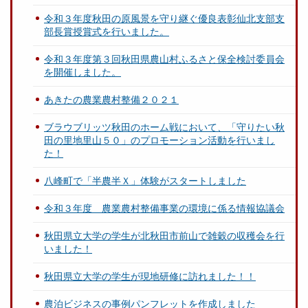
令和３年度秋田の原風景を守り継ぐ優良表彰仙北支部支
部長賞授賞式を行いました。
令和３年度第３回秋田県農山村ふるさと保全検討委員会
を開催しました。
あきたの農業農村整備２０２１
ブラウブリッツ秋田のホーム戦において、「守りたい秋
田の里地里山５０」のプロモーション活動を行いまし
た！
八峰町で「半農半Ｘ」体験がスタートしました
令和３年度 農業農村整備事業の環境に係る情報協議会
秋田県立大学の学生が北秋田市前山で雑穀の収穫会を行
いました！
秋田県立大学の学生が現地研修に訪れました！！
農泊ビジネスの事例パンフレットを作成しました