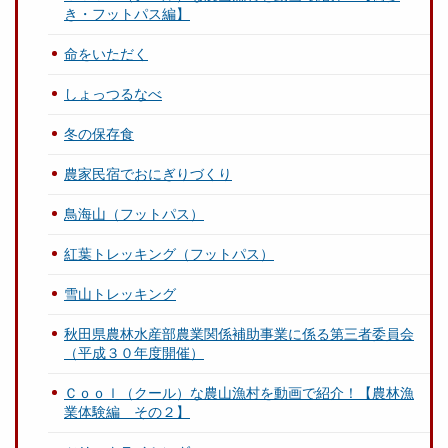
き・フットパス編】
命をいただく
しょっつるなべ
冬の保存食
農家民宿でおにぎりづくり
鳥海山（フットパス）
紅葉トレッキング（フットパス）
雪山トレッキング
秋田県農林水産部農業関係補助事業に係る第三者委員会
（平成３０年度開催）
Ｃｏｏｌ（クール）な農山漁村を動画で紹介！【農林漁
業体験編 その２】