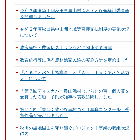
令和３年度第１回秋田県農山村ふるさと保全検討委員会
を開催しました。
令和２年度秋田県中山間地域等直接支払制度の実施状況
について
農家民宿・農家レストランなどに関連する法律
教育旅行等に係る農林漁家民泊の実施方針を定めました
「ふるさと水と土指導員」と「Ａｋｉｔａふるさと活力
人」について
「第７回ディスカバー農山漁村（むら）の宝」個人賞を
受賞した石垣一子氏が知事へ表敬訪問しました
第２１回「美しく豊かな農村づくり写真コンクール」受
賞作品が決定しました！
秋田の里地里山を守り継ぐプロジェクト事業の取組状況
(R2)