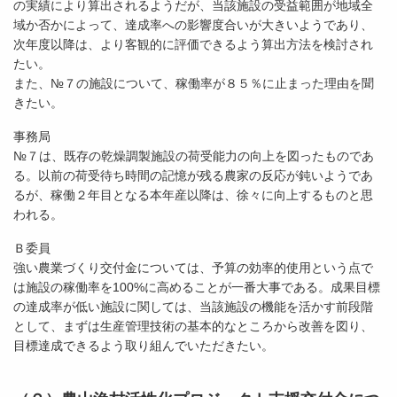
の実績により算出されるようだが、当該施設の受益範囲が地域全
域か否かによって、達成率への影響度合いが大きいようであり、
次年度以降は、より客観的に評価できるよう算出方法を検討され
たい。
また、№７の施設について、稼働率が８５％に止まった理由を聞
きたい。
事務局
№７は、既存の乾燥調製施設の荷受能力の向上を図ったものであ
る。以前の荷受待ち時間の記憶が残る農家の反応が鈍いようであ
るが、稼働２年目となる本年産以降は、徐々に向上するものと思
われる。
Ｂ委員
強い農業づくり交付金については、予算の効率的使用という点で
は施設の稼働率を100%に高めることが一番大事である。成果目標
の達成率が低い施設に関しては、当該施設の機能を活かす前段階
として、まずは生産管理技術の基本的なところから改善を図り、
目標達成できるよう取り組んでいただきたい。