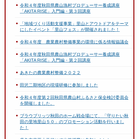
令和４年度秋田県農山漁村プロデューサー養成講座
「AKITA RISE」入門編・第３回講座
「地域づくり活動支援事業」里山とアウトドアをテーマ
にしたイベント「里山フェス」が開催されました！
令和４年度 農業農村整備事業の環境に係る情報協議会
令和４年度秋田県農山漁村プロデューサー養成講座
「AKITA RISE」入門編・第２回講座
あきたの農業農村整備２０２２
田沢二期地区の現場研修に参加しました
令和４年度第２回秋田県農山村ふるさと保全検討委員会
を開催しました。
ブラウブリッツ秋田のホーム戦会場にて、「守りたい秋
田の里地里山５０」のプロモーション活動を行いまし
た！