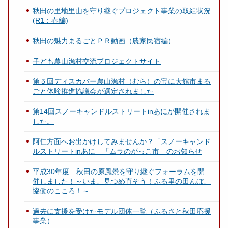
秋田の里地里山を守り継ぐプロジェクト事業の取組状況
(R1：春編)
秋田の魅力まるごとＰＲ動画（農家民宿編）
子ども農山漁村交流プロジェクトサイト
第５回ディスカバー農山漁村（むら）の宝に大館市まる
ごと体験推進協議会が選定されました
第14回スノーキャンドルストリートinあにが開催されま
した。
阿仁方面へお出かけしてみませんか？「スノーキャンド
ルストリートinあに」「ムラのがっこ市」のお知らせ
平成30年度 秋田の原風景を守り継ぐフォーラムを開
催しました！～いま、見つめ直そう！ふる里の田んぼ、
協働のこころ！～
過去に支援を受けたモデル団体一覧（ふるさと秋田応援
事業）