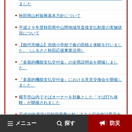
ました
秋田県山村振興基本方針について
平成２９年度秋田県中山間地域等直接支払制度の実施状
況について
【能代市檜山】崇徳小学校で春の田植え体験を行いまし
た。（ふるさと秋田応援事業活用）
『多面的機能支払交付金』の全県説明会を開催しまし
た。
『多面的機能支払交付金』における意見交換会を開催し
ました。
横手市⼭内でそばオーナーを対象とした「そば打ち体
験」が開催されました
平成29年度第1回秋田県農山村ふるさと保全検討委員会
が開催されました。
メニュー
探す
防災
横手市山内地域で「そばオーナー収穫祭」と「新そば食