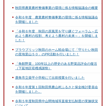
秋田県農業農村整備事業の環境に係る情報協議会の概要
令和６年度 農業農村整備事業の環境に係る情報協議会
を開催しました
「令和６年度 秋田の原風景を守り継ぐフォーラム～広
めよう農村の役割、考えよう農村の未来～」を開催しま
した！
ブラウブリッツ秋田のホーム戦会場にて「守りたい秋田
の里地里山５０」のPR活動を行いました！
「角館野菜」100年以上の歴史のある野菜品評会の復活
（下延地区収穫感謝祭）
鹿角市立柴平小学校にて出前授業を行いました
令和６年度第１回秋田県農山村ふるさと保全検討委員会
を開催しました。
令和５年度秋田県中山間地域等直接支払制度の実施状況
について