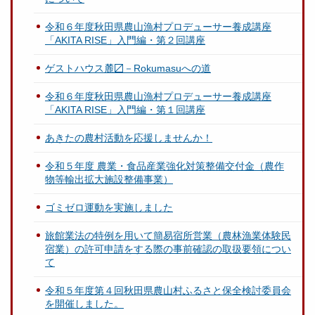
令和６年度秋田県農山漁村プロデューサー養成講座
「AKITA RISE」入門編・第２回講座
ゲストハウス麓〼－Rokumasuへの道
令和６年度秋田県農山漁村プロデューサー養成講座
「AKITA RISE」入門編・第１回講座
あきたの農村活動を応援しませんか！
令和５年度 農業・食品産業強化対策整備交付金（農作
物等輸出拡大施設整備事業）
ゴミゼロ運動を実施しました
旅館業法の特例を用いて簡易宿所営業（農林漁業体験民
宿業）の許可申請をする際の事前確認の取扱要領につい
て
令和５年度第４回秋田県農山村ふるさと保全検討委員会
を開催しました。