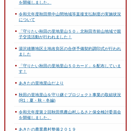
を開催しました。
令和元年度秋田県中山間地域等直接支払制度の実施状況
について
「守りたい秋田の里地里山５０」北秋田市前山地域で親
子交流活動が行われました！
湯沢雄勝地区土地改良区の合併予備契約調印式が行われ
ました
「守りたい秋田の里地里山５０カード」を配布していま
す！
あきたの里地里山だより
秋田の里地里山を守り継ぐプロジェクト事業の取組状況
(R1：夏・秋・冬編)
令和元年度第２回秋田県農山村ふるさと保全検討委員会
を開催しました。
あきたの農業農村整備２０１９