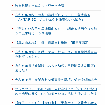
秋田県農泊推進ネットワーク会議
令和５年度秋田県農山漁村プロデューサー養成講座
「AKITA RISE」プロジェクト発表会のお知らせ
「守りたい秋田の里地里山５０」 認定地域紹介（令和
５年度末時点 ５３地域）
【真人山地域】 横手市増田町亀田 R5年度認定
令和５年度第３回秋田県農山村ふるさと保全検討委員会
を開催しました。
令和５年度「企業版ふるさと納税」目録贈呈式を開催し
ました！
令和５年度 農業農村整備事業の環境に係る情報協議会
ブラウブリッツ秋田のホーム戦会場にて「守りたい秋田
の里地里山５０」のプロモーション活動を行いました！
【終了しました】【大仙市】「半農半Ｘ」体験参加者を