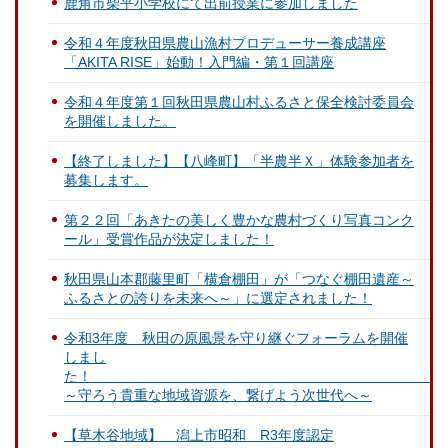
鹿角市柴平小学校にて出前授業に参加しました
令和４年度秋田県農山漁村プロデューサー養成講座
「AKITA RISE」始動！入門編・第１回講座
令和４年度第１回秋田県農山村ふるさと保全検討委員会
を開催しました。
【終了しました】【八峰町】「半農半Ｘ」体験参加者を
募集します。
第２２回「あきたの美しく豊かな農村づくり写真コンク
ール」受賞作品が決定しました！
秋田県山本郡藤里町「横倉棚田」が「つなぐ棚田遺産～
ふるさとの誇りを未来へ～」に選定されました！
令和3年度 秋田の原風景を守り継ぐフォーラムを開催
しまし
～守ろう貴重な地域資源を、繋げよう次世代へ～
【草木谷地域】 潟上市昭和 R3年度認定