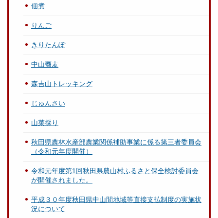
佃煮
りんご
きりたんぽ
中山蕎麦
森吉山トレッキング
じゅんさい
山菜採り
秋田県農林水産部農業関係補助事業に係る第三者委員会
（令和元年度開催）
令和元年度第1回秋田県農山村ふるさと保全検討委員会
が開催されました。
平成３０年度秋田県中山間地域等直接支払制度の実施状
況について