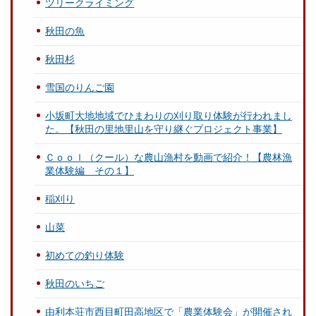
ツリークライミング
秋田の魚
秋田杉
雪国のりんご園
小坂町大地地域でひまわりの刈り取り体験が行われまし
た。【秋田の里地里山を守り継ぐプロジェクト事業】
Ｃｏｏｌ（クール）な農山漁村を動画で紹介！【農林漁
業体験編 その１】
稲刈り
山菜
初めての釣り体験
秋田のいちご
由利本荘市西目町田高地区で「農業体験会」が開催され