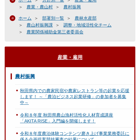
ホーム
分野別一覧
産業・雇用
農業・農山村
農村振興
ホーム
部署別一覧
農林水産部
農山村振興課
調整・地域活性化チーム
農業関係補助金第三者委員会
産業・雇用
農村振興
秋田県内での農家民宿や農家レストラン等の起業を応援
します！ ～「農泊ビジネス起業研修」の参加者を募集
中～
令和８年度 秋田県農山漁村活性化人材育成講座
「AKITA RISE」入門編を開催します！
令和８年度農泊体験コンテンツ磨き上げ事業業務委託に
係る企画提案競技審査の結果について