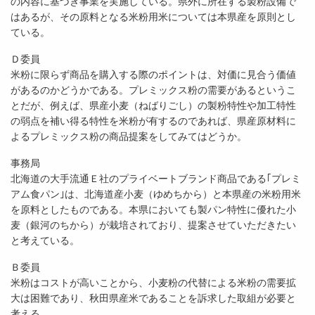
の内容に基づき事業を実施している。県外に所在する製粉設備で
はあるが、その原料となる米粉用米については本県産を原則とし
ている。
Ｄ委員
米粉に限らず商品を購入する際のポイントは、対価に見合う価値
があるのかどうかである。プレミックス粉の需要があるというこ
とだが、例えば、県産小麦（ねばりごし）の製粉特性や加工特性
の弱点を補い得る特性を米粉が有するのであれば、県産原材料に
よるプレミックス粉の商品提案をしてみてはどうか。
事務局
北海道の大手流通Ｅ社のプライベートブランド商品である｢プレミ
アム食パン｣は、北海道産小麦（ゆめちから）と本県産の米粉用米
を原料としたものである。本県においても製パン特性に優れた小
麦（銀河のちから）が栽培されており、提案させていただきたい
と考えている。
Ｂ委員
米粉はコストが高いことから、小麦粉の代替による米粉の需要拡
大は困難であり、秋田県産米であることを訴求した取組が必要と
考える。