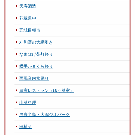
天寿酒造
花嫁道中
五城目朝市
刈和野の大綱引き
なまはげ柴灯祭り
横手かまくら祭り
西馬音内盆踊り
農家レストラン（ゆう菜家）
山菜料理
男鹿半島・大潟ジオパーク
田植え