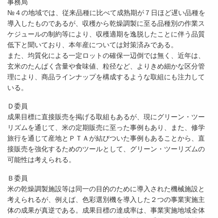
事務局
№４の地域では、従来品種に比べて成熟期が７日ほど遅い品種を
導入したものであるが、収穫から乾燥調製に至る品種別の作業ス
ケジュールの制約等により、収穫適期を逸脱したことに伴う品質
低下と聞いており、本年産については対策済みである。
また、均質化による一定ロットの確保一辺倒では無く、近年は、
玄米のたんぱく含量や食味値、粒径など、よりきめ細かな区分管
理により、商品ラインナップを構成するような取組にも注力して
いる。
Ｄ委員
成果目標に直接販売を掲げる取組もあるが、現にグリーン・ツー
リズムを通じて、米の定期販売に至った事例もあり、また、修学
旅行を通じて産地とＰＴＡが結びついた事例もあることから、直
接販売を強化するためのツールとして、グリーン・ツーリズムの
可能性は考えられる。
Ｂ委員
米の乾燥調製施設等は同一の目的のために導入された機械施設と
考えられるが、例えば、色彩選別機を導入した２つの事業実施主
体の成果が真逆である。成果目標の達成率は、事業実施地域全体