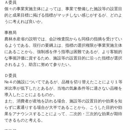
Ａ委員
個々の事業実施主体によっては、事業で整備した施設等の設置目
的と成果目標に掲げる指標がマッチしない感じがするが、どのよ
うに考えれば良いか。
事務局
農林水産省の説明では、会計検査院からも同様の指摘を受けてい
るようである。現行の要綱上は、指標の選択権限が事業実施主体
にあることから、強制感を伴う指導は困難であるが、より客観的
な事後評価に資するため、施設等の設置目的に沿った指標が選択
されるよう、助言に努めて参りたい。
Ｄ委員
№４の施設についてであるが、品種を切り替えたことにより１等
米比率が低下したとあるが、当地の気象条件等に適さない品種を
導入したことによるものか。
また、消費者が産地を訪れる場合、施設等の設置目的や効果を知
らずに素通りする場合が大半であることから、こうした目的や効
果をアナウンスすることによって、二次的・三次的な効果が期待
できるものと考える。