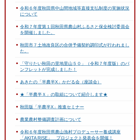
令和６年度秋田県中山間地域等直接支払制度の実施状況
について
令和７年度第１回秋田県農山村ふるさと保全検討委員会
を開催しました。
秋田市７土地改良区の合併予備契約調印式が行われまし
た。
「守りたい秋田の里地里山５０」（令和７年度版）のパ
ンフレットが完成しました！
あきたの「半農半X」かだる会（座談会）
★「半農半Ｘ」の取組について紹介します★
秋田版「半農半X」推進セミナー
農業農村整備調査計画について
令和６年度秋田県農山漁村プロデューサー養成講座
「AKITA RISE」 プロジェクト発表会を開催！