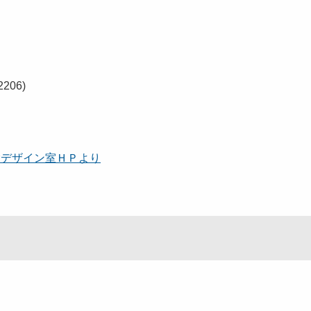
。
206)
験デザイン室ＨＰより