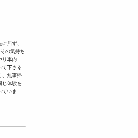
先に居ず、
」その気持ち
やり車内
って下さる
く、無事帰
同じ体験を
っていま