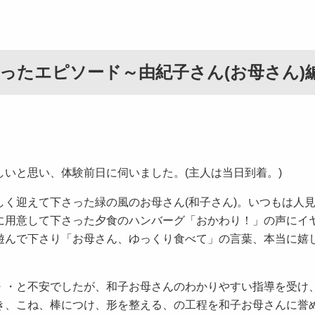
ったエピソード～由紀子さん(お母さん)
いと思い、体験前日に伺いました。(主人は当日到着。)
く迎えて下さった緑の風のお母さん(和子さん)。いつもは人
に用意して下さった夕食のハンバーグ「おかわり！」の声にイ
遊んで下さり「お母さん、ゆっくり食べて」の言葉、本当に嬉
・・と不安でしたが、和子お母さんのわかりやすい指導を受け
き、こね、棒につけ、形を整える、の工程を和子お母さんに誉