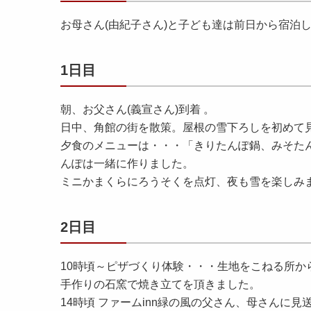
お母さん(由紀子さん)と子ども達は前日から宿泊
1日目
朝、お父さん(義宣さん)到着 。
日中、角館の街を散策。屋根の雪下ろしを初めて
夕食のメニューは・・・「きりたんぽ鍋、みそた
んぽは一緒に作りました。
ミニかまくらにろうそくを点灯、夜も雪を楽しみ
2日目
10時頃～ピザづくり体験・・・生地をこねる所か
手作りの石窯で焼き立てを頂きました。
14時頃 ファームinn緑の風の父さん、母さんに見