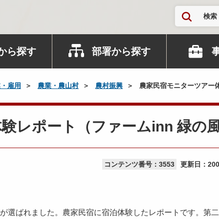
検索
から探す
部署から探す
業・雇用
農業・農山村
農村振興
農家民宿モニターツアー体
験レポート（ファームinn 緑の
コンテンツ番号：3553
更新日：
20
方が選ばれました。農家民宿に宿泊体験したレポートです。第