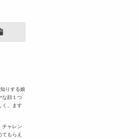
編
見知りする娘
ヤな顔１つ
しく、ます
、チャレン
めてもらえ