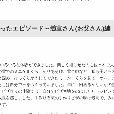
ったエピソード～義宣さん(お父さん)編
もいろいろな体験ができました。楽しく過ごせたのも佐々木ご
の雪でのミニかまくら、そりあそび、雪合戦など、私も子ども
と固め、ひっくりかえしてできたミニかまくらを見て「オ～」
たちは自分で玉をつくっていました。年に１回あるかないかの
、ピザ作りの体験では、自分でピザ生地をのばしたりトッピン
成長を感じました。手作り石窯の手作りピザの味は最高で、み
ます。