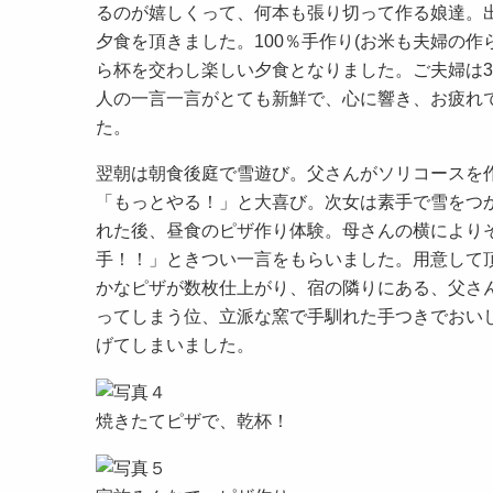
るのが嬉しくって、何本も張り切って作る娘達。
夕食を頂きました。100％手作り(お米も夫婦の
ら杯を交わし楽しい夕食となりました。ご夫婦は
人の一言一言がとても新鮮で、心に響き、お疲れ
た。
翌朝は朝食後庭で雪遊び。父さんがソリコースを
「もっとやる！」と大喜び。次女は素手で雪をつ
れた後、昼食のピザ作り体験。母さんの横により
手！！」ときつい一言をもらいました。用意して
かなピザが数枚仕上がり、宿の隣りにある、父さ
ってしまう位、立派な窯で手馴れた手つきでおい
げてしまいました。
焼きたてピザで、乾杯！