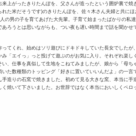
出来上がったきりたんぽを、父さんが造ったという囲炉裏で焼
作られた米だそうです)のきりたんぽを、佐々木さん夫婦と共にほ
3人の男の子を育てあげた大先輩。子育て始まったばかりの私
であろうとは思いながらも、つい夜も遅い時間まで話を聞かせ
作ってくれ、始めはソリ遊びにドキドキしていた長女でしたが
かみ「エイっ」っと投げて遊ぶのがお気に入り。それぞれ楽し
そい、仕事を真似して生地をこねてみましたが、娘から「母ち
頂いた数種類のトッピング「好きに置いていいんだよ」の一言
ん手造りの石窯で焼きました。初めて見る大きな窯、本当に手
しく焼いて下さいました。お世辞ではなく本当においしくペロ