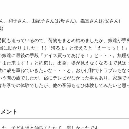
ん、和子さん、由紀子さん(お母さん)、義宣さん(お父さん)
)
時間も迫っているので、荷物をまとめ始めましたが、娘達が手
当に助かりました！！)「帰るよ」と伝えると「えーっっ！！
い娘達に最後の手段「アイス買ってあげる！」と・・・。無理
「また来ます！」と約束し、出発。姿が見えなくなるまで見送
敵に歳を重ねていきたいな・・・と。おかげ様でトラブルもな
いう間の旅でしたが、宿にテレビがなかった事もあり、家族で
は冬季での体験でしたが、他の季節もぜひ体験してみたいと思
コメント
した。子ども達と仲良くなれて、楽しかったです。