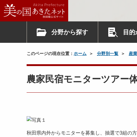
分野から探す
目的
このページの現在位置：
ホーム
分野別一覧
産
農家民宿モニターツアー体
秋田県内外からモニターを募集し、抽選で3組の