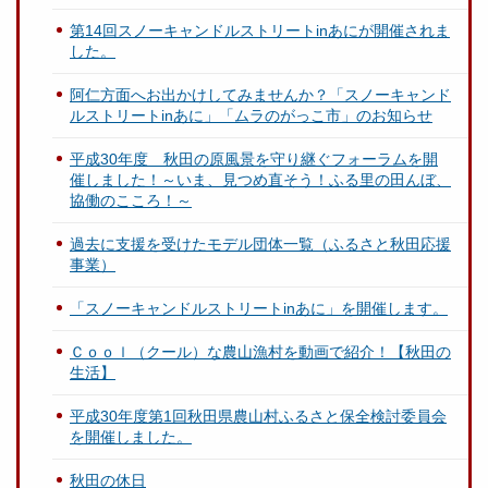
第14回スノーキャンドルストリートinあにが開催されま
した。
阿仁方面へお出かけしてみませんか？「スノーキャンド
ルストリートinあに」「ムラのがっこ市」のお知らせ
平成30年度 秋田の原風景を守り継ぐフォーラムを開
催しました！～いま、見つめ直そう！ふる里の田んぼ、
協働のこころ！～
過去に支援を受けたモデル団体一覧（ふるさと秋田応援
事業）
「スノーキャンドルストリートinあに」を開催します。
Ｃｏｏｌ（クール）な農山漁村を動画で紹介！【秋田の
生活】
平成30年度第1回秋田県農山村ふるさと保全検討委員会
を開催しました。
秋田の休日