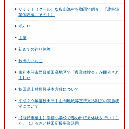
Ｃｏｏｌ（クール）な農山漁村を動画で紹介！【農林漁
業体験編 その１】
稲刈り
山菜
初めての釣り体験
秋田のいちご
由利本荘市西目町田高地区で「農業体験会」が開催され
ました
秋田県山村振興基本方針について
平成２９年度秋田県中山間地域等直接支払制度の実施状
況について
【能代市檜山】崇徳小学校で春の田植え体験を行いまし
た。（ふるさと秋田応援事業活用）