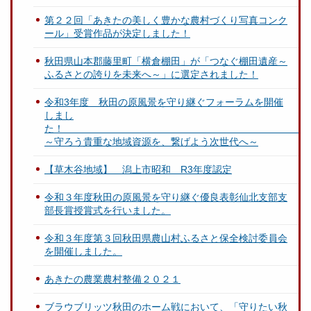
第２２回「あきたの美しく豊かな農村づくり写真コンク
ール」受賞作品が決定しました！
秋田県山本郡藤里町「横倉棚田」が「つなぐ棚田遺産～
ふるさとの誇りを未来へ～」に選定されました！
令和3年度 秋田の原風景を守り継ぐフォーラムを開催
しまし
～守ろう貴重な地域資源を、繋げよう次世代へ～
【草木谷地域】 潟上市昭和 R3年度認定
令和３年度秋田の原風景を守り継ぐ優良表彰仙北支部支
部長賞授賞式を行いました。
令和３年度第３回秋田県農山村ふるさと保全検討委員会
を開催しました。
あきたの農業農村整備２０２１
ブラウブリッツ秋田のホーム戦において、「守りたい秋