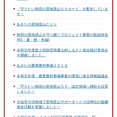
「守りたい秋田の里地里山５０カード」を配布していま
す！
あきたの里地里山だより
秋田の里地里山を守り継ぐプロジェクト事業の取組状況
(R1：夏・秋・冬編)
令和元年度第２回秋田県農山村ふるさと保全検討委員会
を開催しました。
あきたの農業農村整備２０１９
令和元年度 農業農村整備事業の環境に係る情報協議会
「守りたい秋田の里地里山５０」認定地域へ標柱を設置
しました！
大仙市小沼地域で里地里山サポーターと小沼神社の協働
保全活動を実施しました！