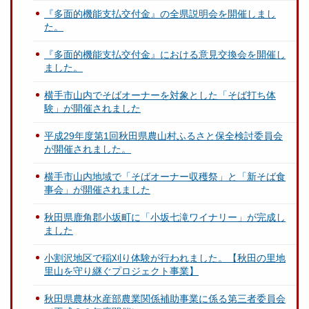
『多面的機能支払交付金』の全県説明会を開催しまし
た。
『多面的機能支払交付金』における意見交換会を開催し
ました。
横手市⼭内でそばオーナーを対象とした「そば打ち体
験」が開催されました
平成29年度第1回秋田県農山村ふるさと保全検討委員会
が開催されました。
横手市山内地域で「そばオーナー収穫祭」と「新そば食
事会」が開催されました
秋田県鹿角郡小坂町に「小坂七滝ワイナリー」が完成し
ました
小割沢地区で稲刈り体験が行われました。【秋田の里地
里山を守り継ぐプロジェクト事業】
秋田県農林水産部農業関係補助事業に係る第三者委員会