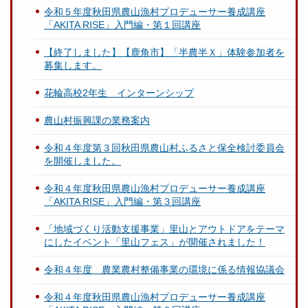
令和５年度秋田県農山漁村プロデューサー養成講座
「AKITA RISE」入門編・第１回講座
【終了しました】【鹿角市】「半農半Ｘ」体験参加者を
募集します。
花輪高校2年生 インターンシップ
農山村振興課の業務案内
令和４年度第３回秋田県農山村ふるさと保全検討委員会
を開催しました。
令和４年度秋田県農山漁村プロデューサー養成講座
「AKITA RISE」入門編・第３回講座
「地域づくり活動支援事業」里山とアウトドアをテーマ
にしたイベント「里山フェス」が開催されました！
令和４年度 農業農村整備事業の環境に係る情報協議会
令和４年度秋田県農山漁村プロデューサー養成講座