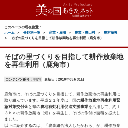
このページの現在位置：
ホーム
分野別一覧
産業・雇用
農業・農山村
農村振興
そばの里づくりを目指して耕作放棄地を再生利用（鹿角市）
そばの里づくりを目指して耕作放棄地
を再生利用（鹿角市）
コンテンツ番号：4474
更新日：
2010年05月31日
鹿角市は、そばの里づくりを目指して、耕作放棄地の再生利用に
取り組んでいます。平成２１年度は、国の
耕作放棄地再生利用緊
急対策交付金
と県の
農地有効利用促進支援事業
を活用して、約１
３ｈａの耕作放棄地（畑）を再生し、そばの作付け面積を拡大し
ました。
以下に紹介するのは、「農事組合法人したかわら」が、耕作放棄