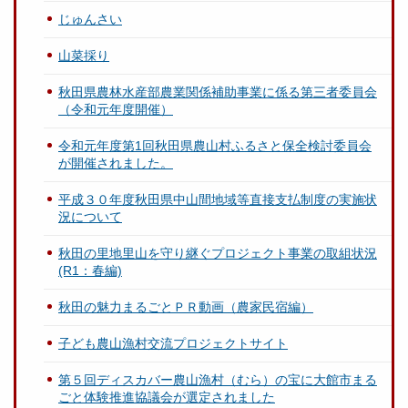
じゅんさい
山菜採り
秋田県農林水産部農業関係補助事業に係る第三者委員会
（令和元年度開催）
令和元年度第1回秋田県農山村ふるさと保全検討委員会
が開催されました。
平成３０年度秋田県中山間地域等直接支払制度の実施状
況について
秋田の里地里山を守り継ぐプロジェクト事業の取組状況
(R1：春編)
秋田の魅力まるごとＰＲ動画（農家民宿編）
子ども農山漁村交流プロジェクトサイト
第５回ディスカバー農山漁村（むら）の宝に大館市まる
ごと体験推進協議会が選定されました