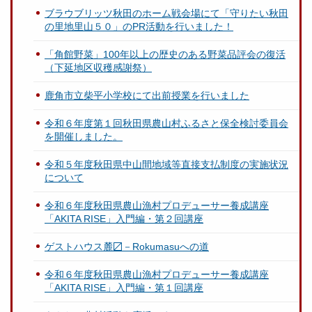
ブラウブリッツ秋田のホーム戦会場にて「守りたい秋田
の里地里山５０」のPR活動を行いました！
「角館野菜」100年以上の歴史のある野菜品評会の復活
（下延地区収穫感謝祭）
鹿角市立柴平小学校にて出前授業を行いました
令和６年度第１回秋田県農山村ふるさと保全検討委員会
を開催しました。
令和５年度秋田県中山間地域等直接支払制度の実施状況
について
令和６年度秋田県農山漁村プロデューサー養成講座
「AKITA RISE」入門編・第２回講座
ゲストハウス麓〼－Rokumasuへの道
令和６年度秋田県農山漁村プロデューサー養成講座
「AKITA RISE」入門編・第１回講座