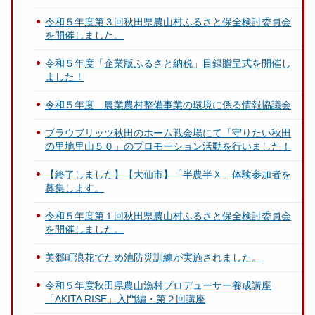
令和５年度第３回秋田県農山村ふるさと保全検討委員会
を開催しました。
令和５年度「企業版ふるさと納税」目録贈呈式を開催し
ました！
令和５年度 農業農村整備事業の環境に係る情報協議会
ブラウブリッツ秋田のホーム戦会場にて「守りたい秋田
の里地里山５０」のプロモーション活動を行いました！
【終了しました】【大仙市】「半農半Ｘ」体験参加者を
募集します。
令和５年度第１回秋田県農山村ふるさと保全検討委員会
を開催しました。
美郷町浪花でため池防災訓練が実施されました。
令和５年度秋田県農山漁村プロデューサー養成講座
「AKITA RISE」入門編・第２回講座