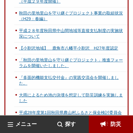
（平成２９年度開催）
秋田の里地里山を守り継ぐプロジェクト事業の取組状況
（H29：春編）
平成２８年度秋田県中山間地域等直接支払制度の実施状
況について
【小割沢地域】 鹿角市八幡平小割沢 H27年度認定
「秋田の里地里山を守り継ぐプロジェクト」推進フォー
ラムを開催いたしました。
『多面的機能支払交付金』の実践交流会を開催しまし
た。
大雨によるため池の決壊を想定して防災訓練を実施しま
した
平成28年度第1回秋田県農山村ふるさと保全検討委員会
が開催されました。
メニュー
探す
防災
鹿角市立末広小学校の田んぼアートを紹介します