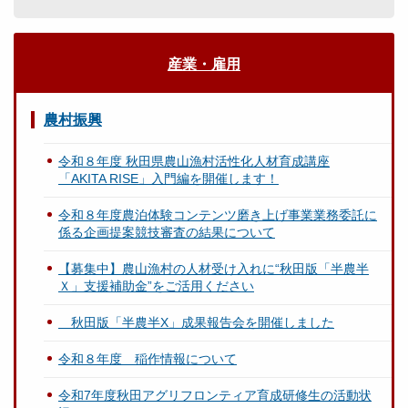
産業・雇用
農村振興
令和８年度 秋田県農山漁村活性化人材育成講座
「AKITA RISE」入門編を開催します！
令和８年度農泊体験コンテンツ磨き上げ事業業務委託に
係る企画提案競技審査の結果について
【募集中】農山漁村の人材受け入れに“秋田版「半農半
Ｘ」支援補助金”をご活用ください
秋田版「半農半X」成果報告会を開催しました
令和８年度 稲作情報について
令和7年度秋田アグリフロンティア育成研修生の活動状