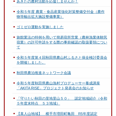
あきたの農村活動を応援しませんか！
令和５年度 農業・食品産業強化対策整備交付金（農作
物等輸出拡大施設整備事業）
ゴミゼロ運動を実施しました
旅館業法の特例を用いて簡易宿所営業（農林漁業体験民
宿業）の許可申請をする際の事前確認の取扱要領につい
て
令和５年度第４回秋田県農山村ふるさと保全検討委員会
を開催しました。
秋田県農泊推進ネットワーク会議
令和５年度秋田県農山漁村プロデューサー養成講座
「AKITA RISE」プロジェクト発表会のお知らせ
「守りたい秋田の里地里山５０」 認定地域紹介（令和
５年度末時点 ５３地域）
【真人山地域】 横手市増田町亀田 R5年度認定