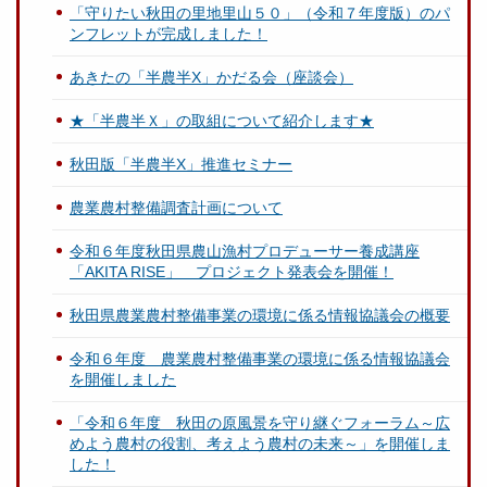
「守りたい秋田の里地里山５０」（令和７年度版）のパ
ンフレットが完成しました！
あきたの「半農半X」かだる会（座談会）
★「半農半Ｘ」の取組について紹介します★
秋田版「半農半X」推進セミナー
農業農村整備調査計画について
令和６年度秋田県農山漁村プロデューサー養成講座
「AKITA RISE」 プロジェクト発表会を開催！
秋田県農業農村整備事業の環境に係る情報協議会の概要
令和６年度 農業農村整備事業の環境に係る情報協議会
を開催しました
「令和６年度 秋田の原風景を守り継ぐフォーラム～広
めよう農村の役割、考えよう農村の未来～」を開催しま
した！