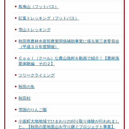
鳥海山（フットパス）
紅葉トレッキング（フットパス）
雪山トレッキング
秋田県農林水産部農業関係補助事業に係る第三者委員会
（平成３０年度開催）
Ｃｏｏｌ（クール）な農山漁村を動画で紹介！【農林漁
業体験編 その２】
ツリークライミング
秋田の魚
秋田杉
雪国のりんご園
小坂町大地地域でひまわりの刈り取り体験が行われまし
た。【秋田の里地里山を守り継ぐプロジェクト事業】