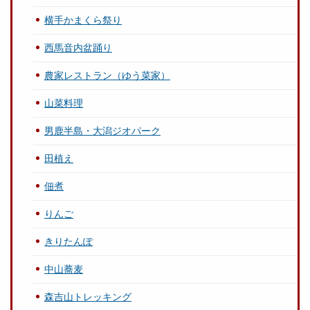
横手かまくら祭り
西馬音内盆踊り
農家レストラン（ゆう菜家）
山菜料理
男鹿半島・大潟ジオパーク
田植え
佃煮
りんご
きりたんぽ
中山蕎麦
森吉山トレッキング