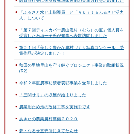
教育旅行等に係る農林漁家民泊の実施方針を定めました
「ふるさと水と土指導員」と「Ａｋｉｔａふるさと活力
人」について
「第７回ディスカバー農山漁村（むら）の宝」個人賞を
受賞した石垣一子氏が知事へ表敬訪問しました
第２１回「美しく豊かな農村づくり写真コンクール」受
賞作品が決定しました！
秋田の里地里山を守り継ぐプロジェクト事業の取組状況
(R2)
令和２年度農事功績者表彰事業を受章しました
「三関せり」の収穫が始まりました
農業用ため池の改修工事を実施中です
あきたの農業農村整備２０２０
夢・なるせ直売所にきてたんせ