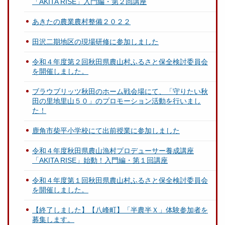
「AKITA RISE」入門編・第２回講座
あきたの農業農村整備２０２２
田沢二期地区の現場研修に参加しました
令和４年度第２回秋田県農山村ふるさと保全検討委員会
を開催しました。
ブラウブリッツ秋田のホーム戦会場にて、「守りたい秋
田の里地里山５０」のプロモーション活動を行いまし
た！
鹿角市柴平小学校にて出前授業に参加しました
令和４年度秋田県農山漁村プロデューサー養成講座
「AKITA RISE」始動！入門編・第１回講座
令和４年度第１回秋田県農山村ふるさと保全検討委員会
を開催しました。
【終了しました】【八峰町】「半農半Ｘ」体験参加者を
募集します。