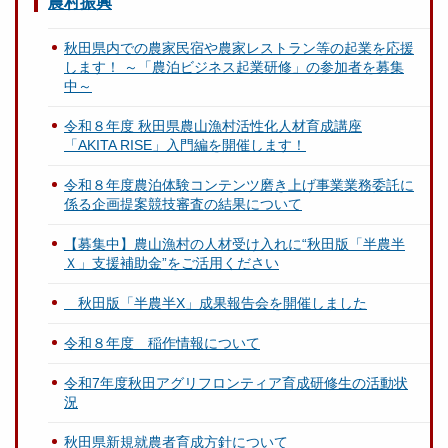
農村振興
秋田県内での農家民宿や農家レストラン等の起業を応援
します！ ～「農泊ビジネス起業研修」の参加者を募集
中～
令和８年度 秋田県農山漁村活性化人材育成講座
「AKITA RISE」入門編を開催します！
令和８年度農泊体験コンテンツ磨き上げ事業業務委託に
係る企画提案競技審査の結果について
【募集中】農山漁村の人材受け入れに“秋田版「半農半
Ｘ」支援補助金”をご活用ください
秋田版「半農半X」成果報告会を開催しました
令和８年度 稲作情報について
令和7年度秋田アグリフロンティア育成研修生の活動状
況
秋田県新規就農者育成方針について