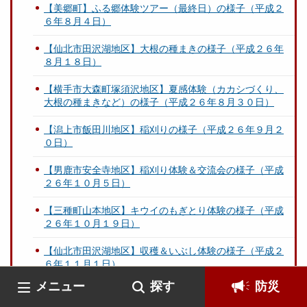
【美郷町】ふる郷体験ツアー（最終日）の様子（平成２
６年８月４日）
【仙北市田沢湖地区】大根の種まきの様子（平成２６年
８月１８日）
【横手市大森町塚須沢地区】夏感体験（カカシづくり、
大根の種まきなど）の様子（平成２６年８月３０日）
【潟上市飯田川地区】稲刈りの様子（平成２６年９月２
０日）
【男鹿市安全寺地区】稲刈り体験＆交流会の様子（平成
２６年１０月５日）
【三種町山本地区】キウイのもぎとり体験の様子（平成
２６年１０月１９日）
【仙北市田沢湖地区】収穫＆いぶし体験の様子（平成２
６年１１月１日）
メニュー
探す
防災
【横手市大森町塚須沢地区】秋感体験（稲刈り、ぶどう
もぎとり体験）の様子（平成２６年９月２７日）