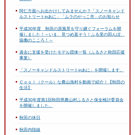
阿仁方面へお出かけしてみませんか？「スノーキャンド
ルストリートinあに」「ムラのがっこ市」のお知らせ
平成30年度 秋田の原風景を守り継ぐフォーラムを開
催しました！～いま、見つめ直そう！ふる里の田んぼ、
協働のこころ！～
過去に支援を受けたモデル団体一覧（ふるさと秋田応援
事業）
「スノーキャンドルストリートinあに」を開催します。
Ｃｏｏｌ（クール）な農山漁村を動画で紹介！【秋田の
生活】
平成30年度第1回秋田県農山村ふるさと保全検討委員会
を開催しました。
秋田の休日
秋田内陸線