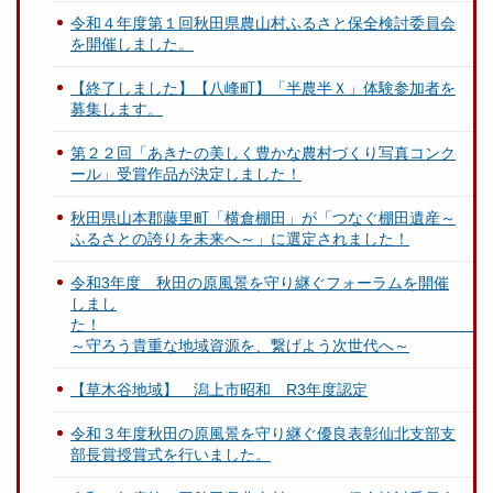
令和４年度第１回秋田県農山村ふるさと保全検討委員会
を開催しました。
【終了しました】【八峰町】「半農半Ｘ」体験参加者を
募集します。
第２２回「あきたの美しく豊かな農村づくり写真コンク
ール」受賞作品が決定しました！
秋田県山本郡藤里町「横倉棚田」が「つなぐ棚田遺産～
ふるさとの誇りを未来へ～」に選定されました！
令和3年度 秋田の原風景を守り継ぐフォーラムを開催
しまし
～守ろう貴重な地域資源を、繋げよう次世代へ～
【草木谷地域】 潟上市昭和 R3年度認定
令和３年度秋田の原風景を守り継ぐ優良表彰仙北支部支
部長賞授賞式を行いました。