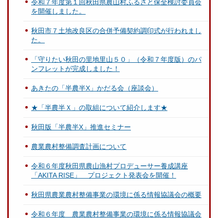
令和７年度第１回秋田県農山村ふるさと保全検討委員会
を開催しました。
秋田市７土地改良区の合併予備契約調印式が行われまし
た。
「守りたい秋田の里地里山５０」（令和７年度版）のパ
ンフレットが完成しました！
あきたの「半農半X」かだる会（座談会）
★「半農半Ｘ」の取組について紹介します★
秋田版「半農半X」推進セミナー
農業農村整備調査計画について
令和６年度秋田県農山漁村プロデューサー養成講座
「AKITA RISE」 プロジェクト発表会を開催！
秋田県農業農村整備事業の環境に係る情報協議会の概要
令和６年度 農業農村整備事業の環境に係る情報協議会