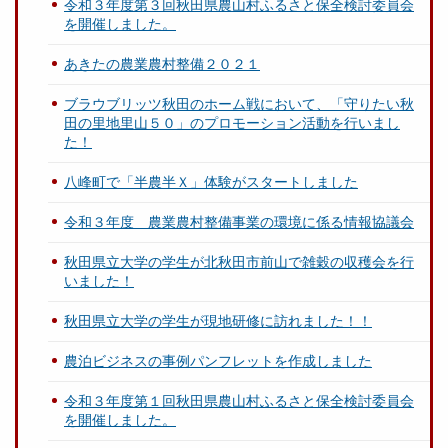
令和３年度第３回秋田県農山村ふるさと保全検討委員会
を開催しました。
あきたの農業農村整備２０２１
ブラウブリッツ秋田のホーム戦において、「守りたい秋
田の里地里山５０」のプロモーション活動を行いまし
た！
八峰町で「半農半Ｘ」体験がスタートしました
令和３年度 農業農村整備事業の環境に係る情報協議会
秋田県立大学の学生が北秋田市前山で雑穀の収穫会を行
いました！
秋田県立大学の学生が現地研修に訪れました！！
農泊ビジネスの事例パンフレットを作成しました
令和３年度第１回秋田県農山村ふるさと保全検討委員会
を開催しました。