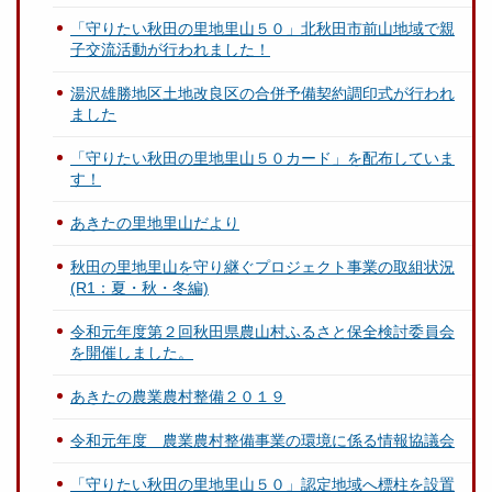
「守りたい秋田の里地里山５０」北秋田市前山地域で親
子交流活動が行われました！
湯沢雄勝地区土地改良区の合併予備契約調印式が行われ
ました
「守りたい秋田の里地里山５０カード」を配布していま
す！
あきたの里地里山だより
秋田の里地里山を守り継ぐプロジェクト事業の取組状況
(R1：夏・秋・冬編)
令和元年度第２回秋田県農山村ふるさと保全検討委員会
を開催しました。
あきたの農業農村整備２０１９
令和元年度 農業農村整備事業の環境に係る情報協議会
「守りたい秋田の里地里山５０」認定地域へ標柱を設置