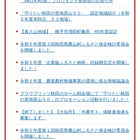
「AKITA RISE」プロジェクト発表会のお知らせ
「守りたい秋田の里地里山５０」 認定地域紹介（令和
５年度末時点 ５３地域）
【真人山地域】 横手市増田町亀田 R5年度認定
令和５年度第３回秋田県農山村ふるさと保全検討委員会
を開催しました。
令和５年度「企業版ふるさと納税」目録贈呈式を開催し
ました！
令和５年度 農業農村整備事業の環境に係る情報協議会
ブラウブリッツ秋田のホーム戦会場にて「守りたい秋田
の里地里山５０」のプロモーション活動を行いました！
【終了しました】【大仙市】「半農半Ｘ」体験参加者を
募集します。
令和５年度第１回秋田県農山村ふるさと保全検討委員会
を開催しました。