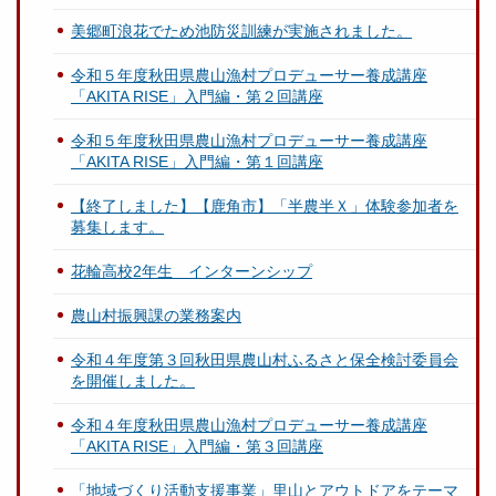
美郷町浪花でため池防災訓練が実施されました。
令和５年度秋田県農山漁村プロデューサー養成講座
「AKITA RISE」入門編・第２回講座
令和５年度秋田県農山漁村プロデューサー養成講座
「AKITA RISE」入門編・第１回講座
【終了しました】【鹿角市】「半農半Ｘ」体験参加者を
募集します。
花輪高校2年生 インターンシップ
農山村振興課の業務案内
令和４年度第３回秋田県農山村ふるさと保全検討委員会
を開催しました。
令和４年度秋田県農山漁村プロデューサー養成講座
「AKITA RISE」入門編・第３回講座
「地域づくり活動支援事業」里山とアウトドアをテーマ