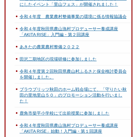
にしたイベント「里山フェス」が開催されました！
令和４年度 農業農村整備事業の環境に係る情報協議会
令和４年度秋田県農山漁村プロデューサー養成講座
「AKITA RISE」入門編・第２回講座
あきたの農業農村整備２０２２
田沢二期地区の現場研修に参加しました
令和４年度第２回秋田県農山村ふるさと保全検討委員会
を開催しました。
ブラウブリッツ秋田のホーム戦会場にて、「守りたい秋
田の里地里山５０」のプロモーション活動を行いまし
た！
鹿角市柴平小学校にて出前授業に参加しました
令和４年度秋田県農山漁村プロデューサー養成講座
「AKITA RISE」始動！入門編・第１回講座