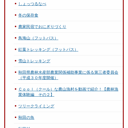
しょっつるなべ
冬の保存食
農家民宿でおにぎりづくり
鳥海山（フットパス）
紅葉トレッキング（フットパス）
雪山トレッキング
秋田県農林水産部農業関係補助事業に係る第三者委員会
（平成３０年度開催）
Ｃｏｏｌ（クール）な農山漁村を動画で紹介！【農林漁
業体験編 その２】
ツリークライミング
秋田の魚