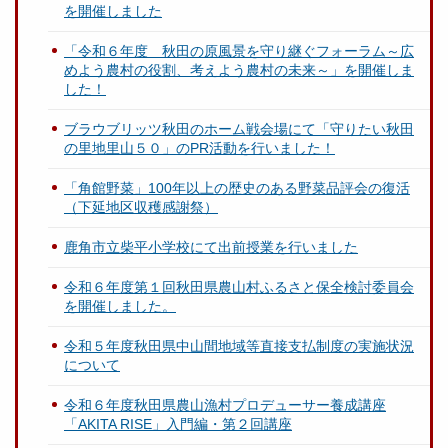
を開催しました
「令和６年度 秋田の原風景を守り継ぐフォーラム～広
めよう農村の役割、考えよう農村の未来～」を開催しま
した！
ブラウブリッツ秋田のホーム戦会場にて「守りたい秋田
の里地里山５０」のPR活動を行いました！
「角館野菜」100年以上の歴史のある野菜品評会の復活
（下延地区収穫感謝祭）
鹿角市立柴平小学校にて出前授業を行いました
令和６年度第１回秋田県農山村ふるさと保全検討委員会
を開催しました。
令和５年度秋田県中山間地域等直接支払制度の実施状況
について
令和６年度秋田県農山漁村プロデューサー養成講座
「AKITA RISE」入門編・第２回講座