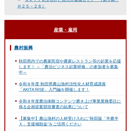
Ｈ２５－２６）
産業・雇用
農村振興
秋田県内での農家民宿や農家レストラン等の起業を応援
します！ ～「農泊ビジネス起業研修」の参加者を募集
中～
令和８年度 秋田県農山漁村活性化人材育成講座
「AKITA RISE」入門編を開催します！
令和８年度農泊体験コンテンツ磨き上げ事業業務委託に
係る企画提案競技審査の結果について
【募集中】農山漁村の人材受け入れに“秋田版「半農半
Ｘ」支援補助金”をご活用ください