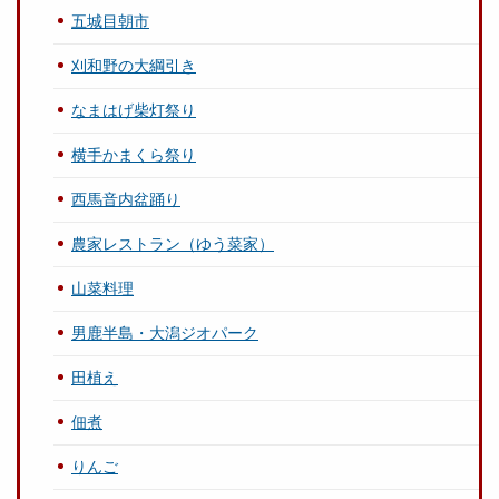
五城目朝市
刈和野の大綱引き
なまはげ柴灯祭り
横手かまくら祭り
西馬音内盆踊り
農家レストラン（ゆう菜家）
山菜料理
男鹿半島・大潟ジオパーク
田植え
佃煮
りんご