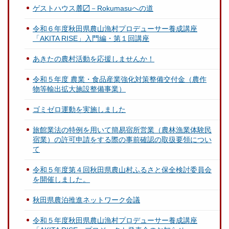
ゲストハウス麓〼－Rokumasuへの道
令和６年度秋田県農山漁村プロデューサー養成講座
「AKITA RISE」入門編・第１回講座
あきたの農村活動を応援しませんか！
令和５年度 農業・食品産業強化対策整備交付金（農作
物等輸出拡大施設整備事業）
ゴミゼロ運動を実施しました
旅館業法の特例を用いて簡易宿所営業（農林漁業体験民
宿業）の許可申請をする際の事前確認の取扱要領につい
て
令和５年度第４回秋田県農山村ふるさと保全検討委員会
を開催しました。
秋田県農泊推進ネットワーク会議
令和５年度秋田県農山漁村プロデューサー養成講座