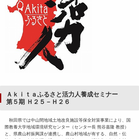
Ａｋｉｔａふるさと活力人養成セミナー
第５期 Ｈ２５－Ｈ２６
秋田県では中山間地域土地改良施設等保全対策事業により、国
際教養大学地域環境研究センター（センター長 熊谷嘉隆 教授）
と、県農山村振興課が連携し、農山村地域が有する、自然・伝