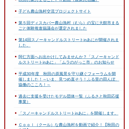
子ども農山漁村交流プロジェクトサイト
第５回ディスカバー農山漁村（むら）の宝に大館市まる
ごと体験推進協議会が選定されました
第14回スノーキャンドルストリートinあにが開催されま
した。
阿仁方面へお出かけしてみませんか？「スノーキャンド
ルストリートinあに」「ムラのがっこ市」のお知らせ
平成30年度 秋田の原風景を守り継ぐフォーラムを開
催しました！～いま、見つめ直そう！ふる里の田んぼ、
協働のこころ！～
過去に支援を受けたモデル団体一覧（ふるさと秋田応援
事業）
「スノーキャンドルストリートinあに」を開催します。
Ｃｏｏｌ（クール）な農山漁村を動画で紹介！【秋田の