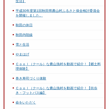
生活】
平成30年度第1回秋田県農山村ふるさと保全検討委員会
を開催しました。
秋田の休日
秋田内陸線
雪と生活
やまはげ
Ｃｏｏｌ（クール）な農山漁村を動画で紹介！【郷土料
理体験】
巻き寿司づくり体験
Ｃｏｏｌ（クール）な農山漁村を動画で紹介！【街歩
き・フットパス編】
命をいただく