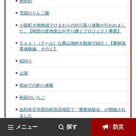
秋田杉
雪国のりんご園
小坂町大地地域でひまわりの刈り取り体験が行われまし
た。【秋田の里地里山を守り継ぐプロジェクト事業】
Ｃｏｏｌ（クール）な農山漁村を動画で紹介！【農林漁
業体験編 その１】
稲刈り
山菜
初めての釣り体験
秋田のいちご
由利本荘市西目町田高地区で「農業体験会」が開催され
ました
メニュー
探す
防災
秋田県山村振興基本方針について