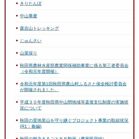
きりたんぽ
中山蕎麦
森吉山トレッキング
じゅんさい
山菜採り
秋田県農林水産部農業関係補助事業に係る第三者委員会
（令和元年度開催）
令和元年度第1回秋田県農山村ふるさと保全検討委員会
が開催されました。
平成３０年度秋田県中山間地域等直接支払制度の実施状
況について
秋田の里地里山を守り継ぐプロジェクト事業の取組状況
(R1：春編)
秋田の魅力まるごとＰＲ動画（農家民宿編）