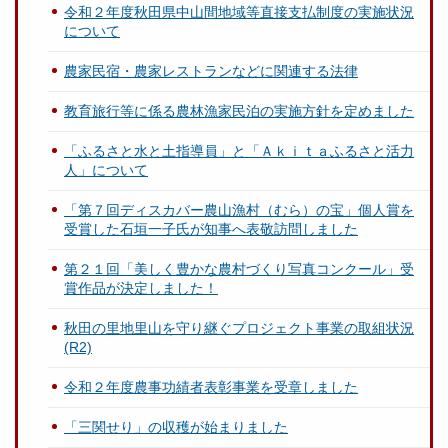
令和２年度秋田県中山間地域等直接支払制度の実施状況
について
農家民宿・農家レストランなどに関連する法律
教育旅行等に係る農林漁家民泊の実施方針を定めました
「ふるさと水と土指導員」と「Ａｋｉｔａふるさと活力
人」について
「第７回ディスカバー農山漁村（むら）の宝」個人賞を
受賞した石垣一子氏が知事へ表敬訪問しました
第２１回「美しく豊かな農村づくり写真コンクール」受
賞作品が決定しました！
秋田の里地里山を守り継ぐプロジェクト事業の取組状況
(R2)
令和２年度農事功績者表彰事業を受章しました
「三関せり」の収穫が始まりました