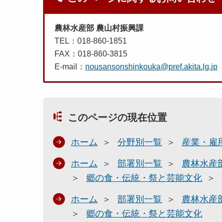
農林水産部 農山村振興課
TEL：018-860-1851
FAX：018-860-3815
E-mail：
nousansonshinkouka@pref.akita.lg.jp
このページの現在位置
ホーム
分野別一覧
産業・雇
ホーム
部署別一覧
農林水産
郷の食・伝統・祭と芸能文化
ホーム
部署別一覧
農林水産
郷の食・伝統・祭と芸能文化