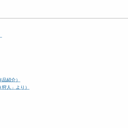
）
作品紹介）
き狩人」より）