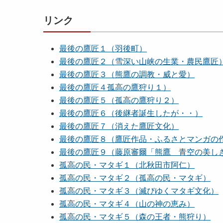
リンク
最後の鷹匠１（羽後町）
最後の鷹匠２（雪深い山峡の生業・農民鷹匠
最後の鷹匠３（熊鷹の調教・威と愛）
最後の鷹匠４孤高の鷹狩り１）
最後の鷹匠５（孤高の鷹狩り２）
最後の鷹匠６（後継者誕生したが・・）
最後の鷹匠７（消えた鷹匠文化）
最後の鷹匠８（鷹匠作品・ふるさとマンガの
最後の鷹匠９（藤原審爾「熊鷹 青空の美し
孤高の民・マタギ１（北秋田市阿仁）
孤高の民・マタギ２（孤高の民・マタギ）
孤高の民・マタギ３（滅びゆくマタギ文化）
孤高の民・マタギ４（山の神の恵み）
孤高の民・マタギ５（森の王者・熊狩り）