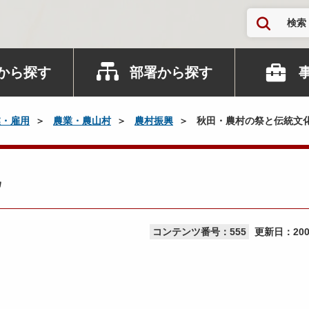
検索
から探す
部署から探す
業・雇用
農業・農山村
農村振興
秋田・農村の祭と伝統文
化
コンテンツ番号：555
更新日：
20