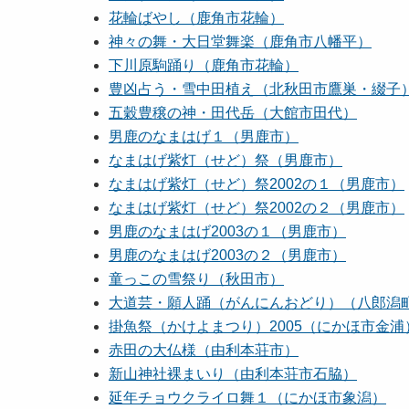
花輪ばやし（鹿角市花輪）
神々の舞・大日堂舞楽（鹿角市八幡平）
下川原駒踊り（鹿角市花輪）
豊凶占う・雪中田植え（北秋田市鷹巣・綴子
五穀豊穣の神・田代岳（大館市田代）
男鹿のなまはげ１（男鹿市）
なまはげ紫灯（せど）祭（男鹿市）
なまはげ紫灯（せど）祭2002の１（男鹿市）
なまはげ紫灯（せど）祭2002の２（男鹿市）
男鹿のなまはげ2003の１（男鹿市）
男鹿のなまはげ2003の２（男鹿市）
童っこの雪祭り（秋田市）
大道芸・願人踊（がんにんおどり）（八郎潟
掛魚祭（かけよまつり）2005（にかほ市金浦
赤田の大仏様（由利本荘市）
新山神社裸まいり（由利本荘市石脇）
延年チョウクライロ舞１（にかほ市象潟）