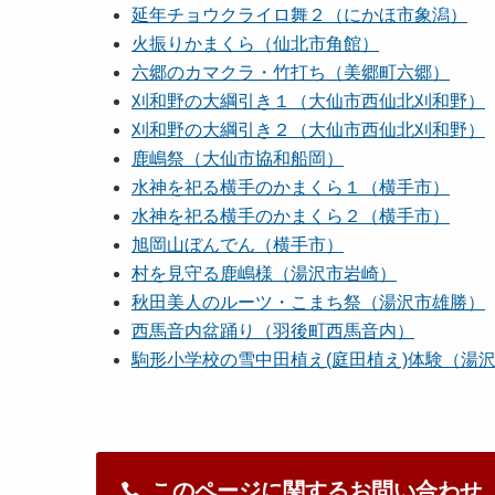
延年チョウクライロ舞２（にかほ市象潟）
火振りかまくら（仙北市角館）
六郷のカマクラ・竹打ち（美郷町六郷）
刈和野の大綱引き１（大仙市西仙北刈和野）
刈和野の大綱引き２（大仙市西仙北刈和野）
鹿嶋祭（大仙市協和船岡）
水神を祀る横手のかまくら１（横手市）
水神を祀る横手のかまくら２（横手市）
旭岡山ぼんでん（横手市）
村を見守る鹿嶋様（湯沢市岩崎）
秋田美人のルーツ・こまち祭（湯沢市雄勝）
西馬音内盆踊り（羽後町西馬音内）
駒形小学校の雪中田植え(庭田植え)体験（湯
このページに関するお問い合わせ