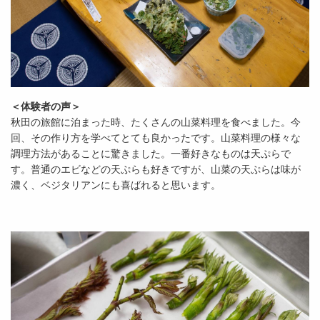
＜体験者の声＞
秋田の旅館に泊まった時、たくさんの山菜料理を食べました。今
回、その作り方を学べてとても良かったです。山菜料理の様々な
調理方法があることに驚きました。一番好きなものは天ぷらで
す。普通のエビなどの天ぷらも好きですが、山菜の天ぷらは味が
濃く、ベジタリアンにも喜ばれると思います。