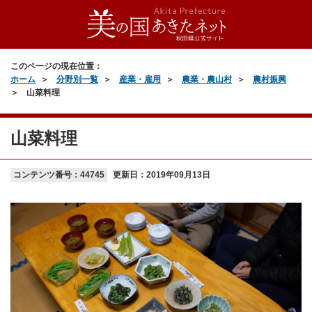
このページの現在位置：
ホーム
分野別一覧
産業・雇用
農業・農山村
農村振興
山菜料理
山菜料理
コンテンツ番号：44745
更新日：
2019年09月13日