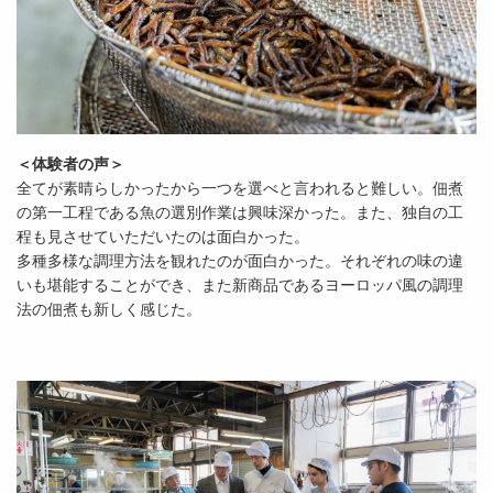
＜体験者の声＞
全てが素晴らしかったから一つを選べと言われると難しい。佃煮
の第一工程である魚の選別作業は興味深かった。また、独自の工
程も見させていただいたのは面白かった。
多種多様な調理方法を観れたのが面白かった。それぞれの味の違
いも堪能することができ、また新商品であるヨーロッパ風の調理
法の佃煮も新しく感じた。