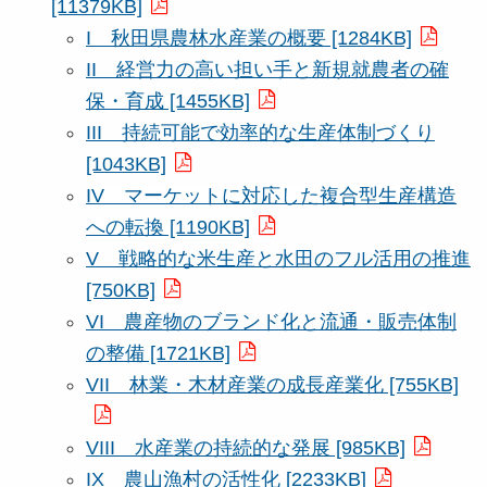
[11379KB]
I 秋田県農林水産業の概要 [1284KB]
II 経営力の高い担い手と新規就農者の確
保・育成 [1455KB]
III 持続可能で効率的な生産体制づくり
[1043KB]
IV マーケットに対応した複合型生産構造
への転換 [1190KB]
V 戦略的な米生産と水田のフル活用の推進
[750KB]
VI 農産物のブランド化と流通・販売体制
の整備 [1721KB]
VII 林業・木材産業の成長産業化 [755KB]
VIII 水産業の持続的な発展 [985KB]
IX 農山漁村の活性化 [2233KB]