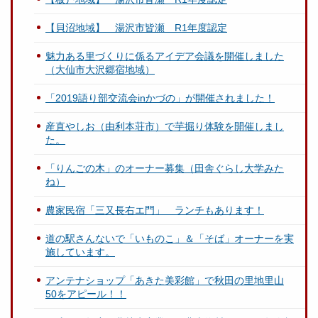
【貝沼地域】 湯沢市皆瀬 R1年度認定
魅力ある里づくりに係るアイデア会議を開催しました
（大仙市大沢郷宿地域）
「2019語り部交流会inかづの」が開催されました！
産直やしお（由利本荘市）で芋掘り体験を開催しまし
た。
「りんごの木」のオーナー募集（田舎ぐらし大学みた
ね）
農家民宿「三又長右エ門」 ランチもあります！
道の駅さんないで「いものこ」＆「そば」オーナーを実
施しています。
アンテナショップ「あきた美彩館」で秋田の里地里山
50をアピール！！