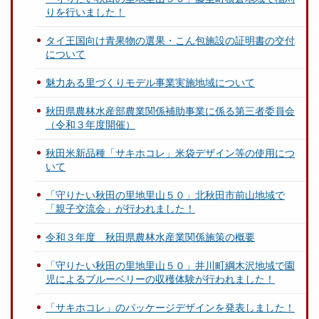
りを行いました！
タイ王国向け青果物の選果・こん包施設の証明書の交付
について
魅力ある里づくりモデル事業実施地域について
秋田県農林水産部農業関係補助事業に係る第三者委員会
（令和３年度開催）
秋田米新品種「サキホコレ」米袋デザイン等の使用につ
いて
「守りたい秋田の里地里山５０」北秋田市前山地域で
「親子交流会」が行われました！
令和３年度 秋田県農林水産業関係施策の概要
「守りたい秋田の里地里山５０」井川町綱木沢地域で園
児によるブルーベリーの収穫体験が行われました！
「サキホコレ」のパッケージデザインを発表しました！