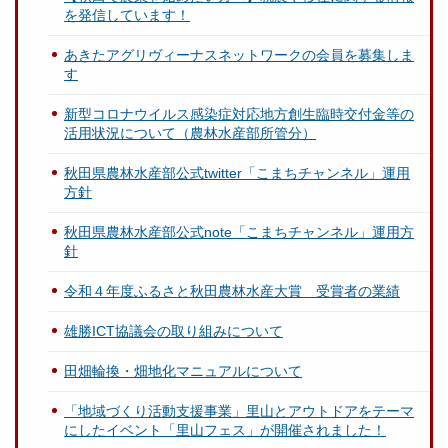
を発信しています！
あきたアグリヴィーナスネットワークの会員を募集しま
す
新型コロナウイルス感染症対応地方創生臨時交付金等の
活用状況について（農林水産部所管分）
秋田県農林水産部公式twitter「こまちチャンネル」運用
方針
秋田県農林水産部公式note「こまちチャンネル」運用方
針
令和４年度ふるさと秋田農林水産大賞 受賞者の業績
雄勝ICT協議会の取り組みについて
田畑輪換・畑地化マニュアルについて
「地域づくり活動支援事業」里山とアウトドアをテーマ
にしたイベント「里山フェス」が開催されました！