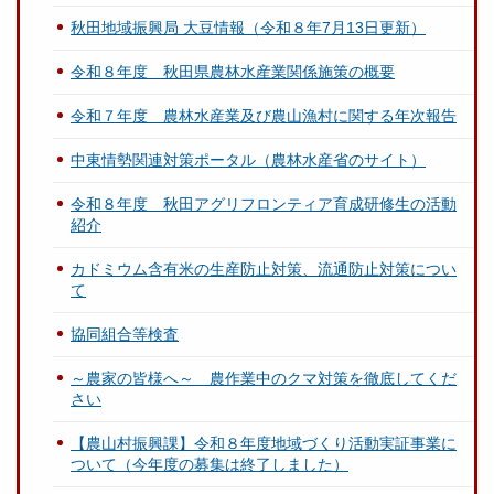
秋田地域振興局 大豆情報（令和８年7月13日更新）
令和８年度 秋田県農林水産業関係施策の概要
令和７年度 農林水産業及び農山漁村に関する年次報告
中東情勢関連対策ポータル（農林水産省のサイト）
令和８年度 秋田アグリフロンティア育成研修生の活動
紹介
カドミウム含有米の生産防止対策、流通防止対策につい
て
協同組合等検査
～農家の皆様へ～ 農作業中のクマ対策を徹底してくだ
さい
【農山村振興課】令和８年度地域づくり活動実証事業に
ついて（今年度の募集は終了しました）