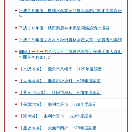
平成２９年度 農林水産業及び農山漁村に関する年次報
告
平成３０年度 秋田県農林水産業関係施策の概要
平成２９年度ふるさと秋田農林水産大賞 受賞者の業績
棚田オーナーのイベント「収穫感謝祭」が横手市大森町
で開催されました
【水沢地域】 鹿角市八幡平 Ｈ29年度認定
【大地地域】 鹿角郡小坂町 H29年度認定
【萱ヶ沢地域】 秋田市雄和 H29年度認定
【長坂地域】 由利本荘市 H29年度認定
【滝地域】 由利本荘市 H29年度認定
【釜坂地域】 大仙市南外 H29年度認定