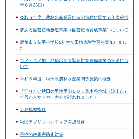
年６月26日）
令和５年度 農林水産業及び農山漁村に関する年次報告
夢ある園芸産地創造事業（園芸産地育成事業）について
鹿角市立柴平小学校5年生が田植体験学習を実施しまし
た
コメ・コメ加工品輸出拡大緊急対策整備事業の実績につ
いて
令和６年度 秋田県農林水産業関係施策の概要
「守りたい秋田の里地里山５０」草木谷地域（潟上市）
で代かきサッカー大会が行われました！
大豆指導指針
秋田アグリフロンティア育成研修
果樹の晩霜害防止対策