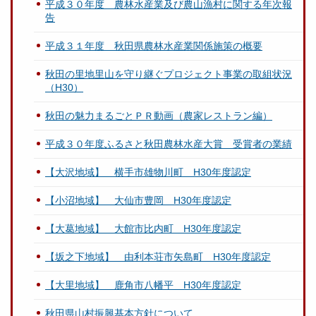
平成３０年度 農林水産業及び農山漁村に関する年次報
告
平成３１年度 秋田県農林水産業関係施策の概要
秋田の里地里山を守り継ぐプロジェクト事業の取組状況
（H30）
秋田の魅力まるごとＰＲ動画（農家レストラン編）
平成３０年度ふるさと秋田農林水産大賞 受賞者の業績
【大沢地域】 横手市雄物川町 H30年度認定
【小沼地域】 大仙市豊岡 H30年度認定
【大葛地域】 大館市比内町 H30年度認定
【坂之下地域】 由利本荘市矢島町 H30年度認定
【大里地域】 鹿角市八幡平 H30年度認定
秋田県山村振興基本方針について