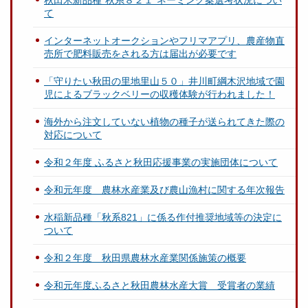
て
インターネットオークションやフリマアプリ、農産物直
売所で肥料販売をされる方は届出が必要です
「守りたい秋田の里地里山５０」井川町綱木沢地域で園
児によるブラックベリーの収穫体験が行われました！
海外から注文していない植物の種子が送られてきた際の
対応について
令和２年度 ふるさと秋田応援事業の実施団体について
令和元年度 農林水産業及び農山漁村に関する年次報告
水稲新品種「秋系821」に係る作付推奨地域等の決定に
ついて
令和２年度 秋田県農林水産業関係施策の概要
令和元年度ふるさと秋田農林水産大賞 受賞者の業績