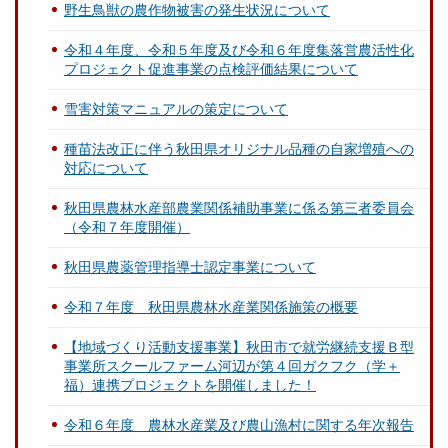
野生鳥獣の農作物被害の発生状況について
令和４年度、令和５年度及び令和６年度集落営農活性化
プロジェクト促進事業の点検評価結果について
雪害対策マニュアルの策定について
種苗法改正に伴う秋田県オリジナル品種の自家増殖への
対応について
秋田県農林水産部農業関係補助事業に係る第三者委員会
（令和７年度開催）
秋田県農薬管理指導士認定事業について
令和７年度 秋田県農林水産業関係施策の概要
【地域づくり活動支援事業】秋田市で就労継続支援Ｂ型
事業所スクールファーム河辺が第４回ガクフク（学＋
福）連携プロジェクトを開催しました！
令和６年度 農林水産業及び農山漁村に関する年次報告