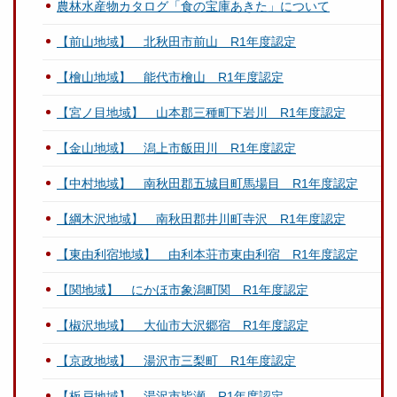
農林水産物カタログ「食の宝庫あきた」について
【前山地域】 北秋田市前山 R1年度認定
【檜山地域】 能代市檜山 R1年度認定
【宮ノ目地域】 山本郡三種町下岩川 R1年度認定
【金山地域】 潟上市飯田川 R1年度認定
【中村地域】 南秋田郡五城目町馬場目 R1年度認定
【綱木沢地域】 南秋田郡井川町寺沢 R1年度認定
【東由利宿地域】 由利本荘市東由利宿 R1年度認定
【関地域】 にかほ市象潟町関 R1年度認定
【椒沢地域】 大仙市大沢郷宿 R1年度認定
【京政地域】 湯沢市三梨町 R1年度認定
【板戸地域】 湯沢市皆瀬 R1年度認定