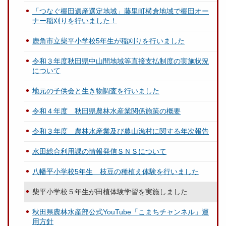
「つなぐ棚田遺産選定地域」藤里町横倉地域で棚田オー
ナー稲刈りを行いました！
鹿角市立柴平小学校5年生が稲刈りを行いました
令和３年度秋田県中山間地域等直接支払制度の実施状況
について
地元の子供会と生き物調査を行いました
令和４年度 秋田県農林水産業関係施策の概要
令和３年度 農林水産業及び農山漁村に関する年次報告
水田総合利用課の情報発信ＳＮＳについて
八幡平小学校5年生 枝豆の種植え体験を行いました
柴平小学校５年生が田植体験学習を実施しました
秋田県農林水産部公式YouTube「こまちチャンネル」運
用方針