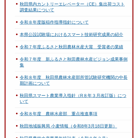
秋田県内カントリーエレベーター（CE）集出荷コスト
調査結果について
令和８年度版稲作指導指針について
本県公設試験場におけるスマート技術研究成果の紹介
令和７年度ふるさと秋田農林水産大賞 受賞者の業績
令和７年度 新ふるさと秋田農林水産ビジョン成果事例
集
令和８年度 秋田県農林水産部所管試験研究機関の中長
期計画について
秋田県スマート農業導入指針（R８年３月改訂版）につ
いて
令和８年度 農林水産部 重点推進事項
秋田地域振興局 小麦情報（令和8年3月18日更新）