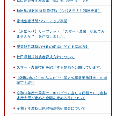
秋田県農林水産業累年統計表（令和８年３月）
秋田地域振興局 稲作情報（令和８年７月28日更新）
産地生産基盤パワーアップ事業
【お知らせ】リーフレット 「スマート農業、始めてみ
ませんか？」を作成しました。
農業経営基盤の強化の促進に関する基本方針
秋田県新規就農者育成方針について
スマート農業技術を紹介する動画を公開しています。
由利地域の２つの法人が「生産方式革新実施計画」の国
認定を取得
令和９年産の果実の一キログラム当たり価額として農林
水産大臣が定める金額を定める件について
令和７年度秋田県農福連携研修会について