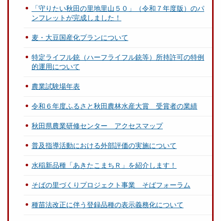
「守りたい秋田の里地里山５０」（令和７年度版）のパ
ンフレットが完成しました！
麦・大豆国産化プランについて
特定ライフル銃（ハーフライフル銃等）所持許可の特例
的運用について
農業試験場年表
令和６年度ふるさと秋田農林水産大賞 受賞者の業績
秋田県農業研修センター アクセスマップ
普及指導活動における外部評価の実施について
水稲新品種「あきたこまちＲ」を紹介します！
そばの里づくりプロジェクト事業 そばフォーラム
種苗法改正に伴う登録品種の表示義務化について