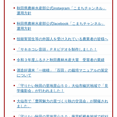
秋田県農林水産部公式instagram「こまちチャンネル」
運用方針
秋田県農林水産部公式facebook「こまちチャンネル」
運用方針
技能実習生等の外国人を受け入れている農業者の皆様へ
「サキホコレ音頭」ＰＲビデオを制作しました！
令和３年度ふるさと秋田農林水産大賞 受賞者の業績
酒造好適米「一穂積」「百田」の栽培マニュアルの策定
について
「守りたい秋田の里地里山５０」大仙市椒沢地域で「見
学撮影会」が行われました！
大仙市で「豊岡魅力の里づくり秋の交流会」が開催され
ました。
「守りたい秋田の里地里山５０」藤里町横倉地域で稲刈