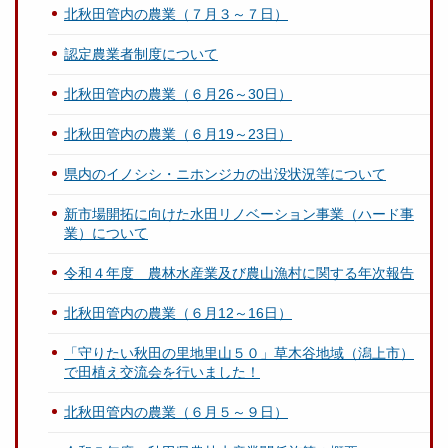
北秋田管内の農業（７月３～７日）
認定農業者制度について
北秋田管内の農業（６月26～30日）
北秋田管内の農業（６月19～23日）
県内のイノシシ・ニホンジカの出没状況等について
新市場開拓に向けた水田リノベーション事業（ハード事
業）について
令和４年度 農林水産業及び農山漁村に関する年次報告
北秋田管内の農業（６月12～16日）
「守りたい秋田の里地里山５０」草木谷地域（潟上市）
で田植え交流会を行いました！
北秋田管内の農業（６月５～９日）