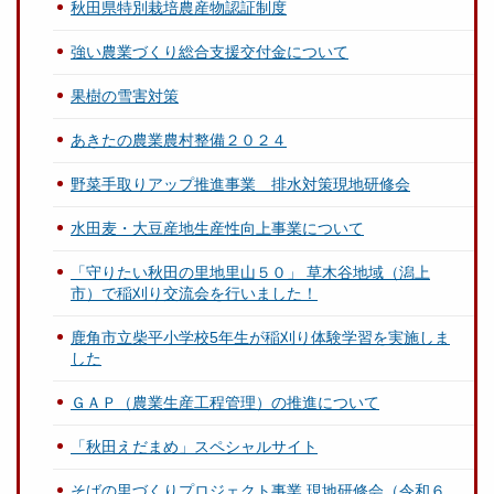
秋田県特別栽培農産物認証制度
強い農業づくり総合支援交付金について
果樹の雪害対策
あきたの農業農村整備２０２４
野菜手取りアップ推進事業 排水対策現地研修会
水田麦・大豆産地生産性向上事業について
「守りたい秋田の里地里山５０」 草木谷地域（潟上
市）で稲刈り交流会を行いました！
鹿角市立柴平小学校5年生が稲刈り体験学習を実施しま
した
ＧＡＰ（農業生産工程管理）の推進について
「秋田えだまめ」スペシャルサイト
そばの里づくりプロジェクト事業 現地研修会（令和６