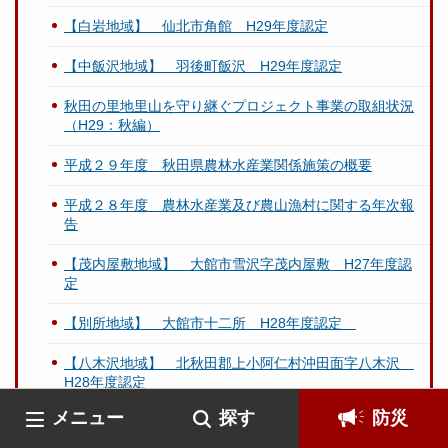
【白岩地域】 仙北市角館 H29年度認定
【中飯沢地域】 羽後町飯沢 H29年度認定
秋田の里地里山を守り継ぐプロジェクト事業の取組状況
（H29：秋編）
平成２９年度 秋田県農林水産業関係施策の概要
平成２８年度 農林水産業及び農山漁村に関する年次報
告
【茂内屋敷地域】 大館市雪沢字茂内屋敷 H27年度認
定
【別所地域】 大館市十二所 H28年度認定
【八木沢地域】 北秋田郡上小阿仁村沖田面字八木沢
H28年度認定
メニュー
探す
防災
【阿仁小様地域】 北秋田市阿仁小様 H27年度認定