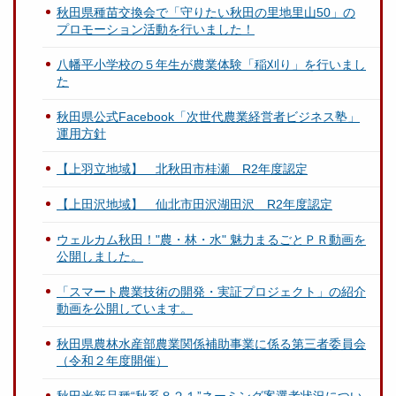
秋田県種苗交換会で「守りたい秋田の里地里山50」の
プロモーション活動を行いました！
八幡平小学校の５年生が農業体験「稲刈り」を行いまし
た
秋田県公式Facebook「次世代農業経営者ビジネス塾」
運用方針
【上羽立地域】 北秋田市桂瀬 R2年度認定
【上田沢地域】 仙北市田沢湖田沢 R2年度認定
ウェルカム秋田！"農・林・水" 魅力まるごとＰＲ動画を
公開しました。
「スマート農業技術の開発・実証プロジェクト」の紹介
動画を公開しています。
秋田県農林水産部農業関係補助事業に係る第三者委員会
（令和２年度開催）
秋田米新品種“秋系８２１”ネーミング案選考状況につい