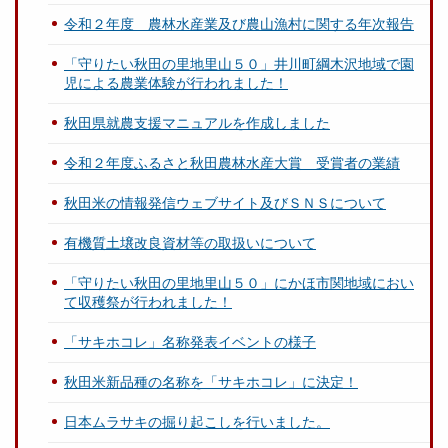
令和２年度 農林水産業及び農山漁村に関する年次報告
「守りたい秋田の里地里山５０」井川町綱木沢地域で園
児による農業体験が行われました！
秋田県就農支援マニュアルを作成しました
令和２年度ふるさと秋田農林水産大賞 受賞者の業績
秋田米の情報発信ウェブサイト及びＳＮＳについて
有機質土壌改良資材等の取扱いについて
「守りたい秋田の里地里山５０」にかほ市関地域におい
て収穫祭が行われました！
「サキホコレ」名称発表イベントの様子
秋田米新品種の名称を「サキホコレ」に決定！
日本ムラサキの掘り起こしを行いました。