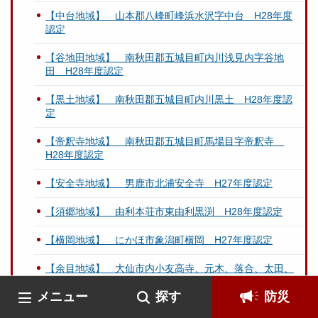
【中台地域】 山本郡八峰町峰浜水沢字中台 H28年度
認定
【谷地田地域】 南秋田郡五城目町内川浅見内字谷地
田 H28年度認定
【黒土地域】 南秋田郡五城目町内川黒土 H28年度認
定
【帝釈寺地域】 南秋田郡五城目町馬場目字帝釈寺
H28年度認定
【安全寺地域】 男鹿市北浦安全寺 H27年度認定
【須郷地域】 由利本荘市東由利黒渕 H28年度認定
【横岡地域】 にかほ市象潟町横岡 H27年度認定
【余目地域】 大仙市内小友高寺、元木、落合、太田、
七頭、寺山 H27年度認定
メニュー
探す
防災
【七滝地域】 仙北郡美郷町六郷東根七滝 H28年度認