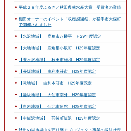
平成２９年度ふるさと秋田農林水産大賞 受賞者の業績
棚田オーナーのイベント「収穫感謝祭」が横手市大森町
で開催されました
【水沢地域】 鹿角市八幡平 Ｈ29年度認定
【大地地域】 鹿角郡小坂町 H29年度認定
【萱ヶ沢地域】 秋田市雄和 H29年度認定
【長坂地域】 由利本荘市 H29年度認定
【滝地域】 由利本荘市 H29年度認定
【釜坂地域】 大仙市南外 H29年度認定
【白岩地域】 仙北市角館 H29年度認定
【中飯沢地域】 羽後町飯沢 H29年度認定
秋田の里地里山を守り継ぐプロジェクト事業の取組状況