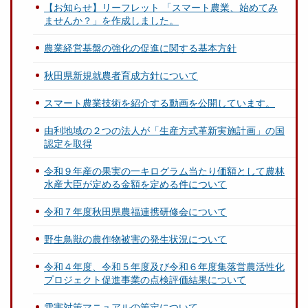
【お知らせ】リーフレット 「スマート農業、始めてみ
ませんか？」を作成しました。
農業経営基盤の強化の促進に関する基本方針
秋田県新規就農者育成方針について
スマート農業技術を紹介する動画を公開しています。
由利地域の２つの法人が「生産方式革新実施計画」の国
認定を取得
令和９年産の果実の一キログラム当たり価額として農林
水産大臣が定める金額を定める件について
令和７年度秋田県農福連携研修会について
野生鳥獣の農作物被害の発生状況について
令和４年度、令和５年度及び令和６年度集落営農活性化
プロジェクト促進事業の点検評価結果について
雪害対策マニュアルの策定について