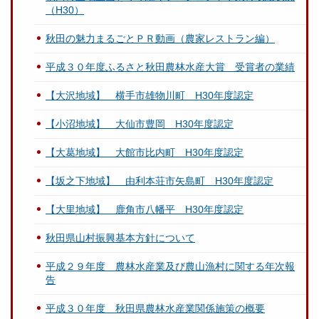
（H30）
秋田の魅力まるごとＰＲ動画（農家レストラン編）
平成３０年度ふるさと秋田農林水産大賞 受賞者の業績
【大沢地域】 横手市雄物川町 H30年度認定
【小沼地域】 大仙市豊岡 H30年度認定
【大葛地域】 大館市比内町 H30年度認定
【坂之下地域】 由利本荘市矢島町 H30年度認定
【大里地域】 鹿角市八幡平 H30年度認定
秋田県山村振興基本方針について
平成２９年度 農林水産業及び農山漁村に関する年次報
告
平成３０年度 秋田県農林水産業関係施策の概要