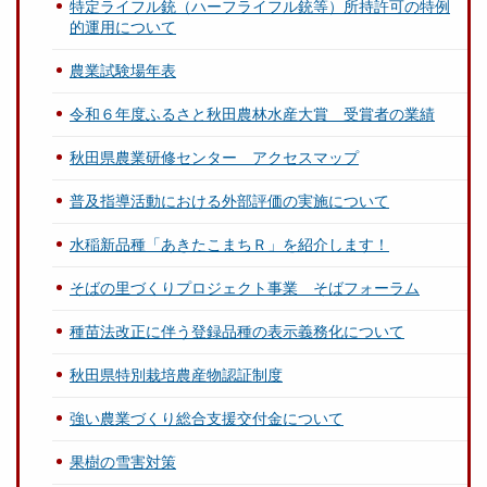
特定ライフル銃（ハーフライフル銃等）所持許可の特例
的運用について
農業試験場年表
令和６年度ふるさと秋田農林水産大賞 受賞者の業績
秋田県農業研修センター アクセスマップ
普及指導活動における外部評価の実施について
水稲新品種「あきたこまちＲ」を紹介します！
そばの里づくりプロジェクト事業 そばフォーラム
種苗法改正に伴う登録品種の表示義務化について
秋田県特別栽培農産物認証制度
強い農業づくり総合支援交付金について
果樹の雪害対策