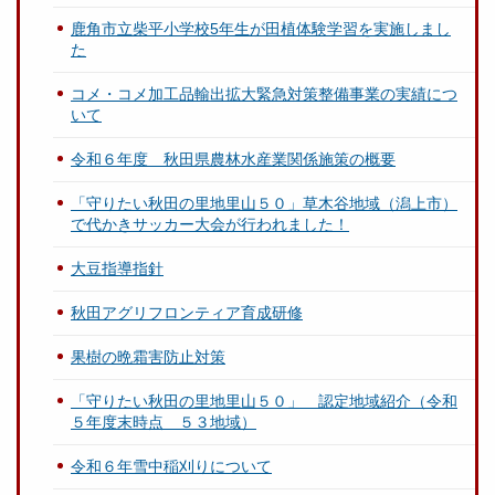
鹿角市立柴平小学校5年生が田植体験学習を実施しまし
た
コメ・コメ加工品輸出拡大緊急対策整備事業の実績につ
いて
令和６年度 秋田県農林水産業関係施策の概要
「守りたい秋田の里地里山５０」草木谷地域（潟上市）
で代かきサッカー大会が行われました！
大豆指導指針
秋田アグリフロンティア育成研修
果樹の晩霜害防止対策
「守りたい秋田の里地里山５０」 認定地域紹介（令和
５年度末時点 ５３地域）
令和６年雪中稲刈りについて