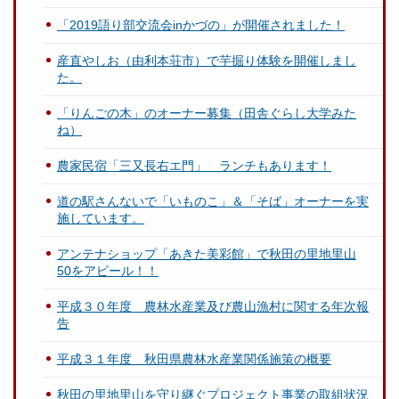
「2019語り部交流会inかづの」が開催されました！
産直やしお（由利本荘市）で芋掘り体験を開催しまし
た。
「りんごの木」のオーナー募集（田舎ぐらし大学みた
ね）
農家民宿「三又長右エ門」 ランチもあります！
道の駅さんないで「いものこ」＆「そば」オーナーを実
施しています。
アンテナショップ「あきた美彩館」で秋田の里地里山
50をアピール！！
平成３０年度 農林水産業及び農山漁村に関する年次報
告
平成３１年度 秋田県農林水産業関係施策の概要
秋田の里地里山を守り継ぐプロジェクト事業の取組状況