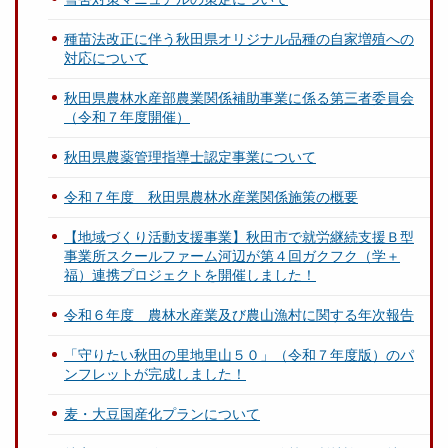
種苗法改正に伴う秋田県オリジナル品種の自家増殖への
対応について
秋田県農林水産部農業関係補助事業に係る第三者委員会
（令和７年度開催）
秋田県農薬管理指導士認定事業について
令和７年度 秋田県農林水産業関係施策の概要
【地域づくり活動支援事業】秋田市で就労継続支援Ｂ型
事業所スクールファーム河辺が第４回ガクフク（学＋
福）連携プロジェクトを開催しました！
令和６年度 農林水産業及び農山漁村に関する年次報告
「守りたい秋田の里地里山５０」（令和７年度版）のパ
ンフレットが完成しました！
麦・大豆国産化プランについて