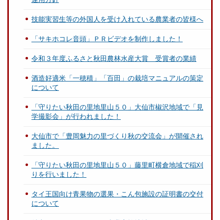
技能実習生等の外国人を受け入れている農業者の皆様へ
「サキホコレ音頭」ＰＲビデオを制作しました！
令和３年度ふるさと秋田農林水産大賞 受賞者の業績
酒造好適米「一穂積」「百田」の栽培マニュアルの策定
について
「守りたい秋田の里地里山５０」大仙市椒沢地域で「見
学撮影会」が行われました！
大仙市で「豊岡魅力の里づくり秋の交流会」が開催され
ました。
「守りたい秋田の里地里山５０」藤里町横倉地域で稲刈
りを行いました！
タイ王国向け青果物の選果・こん包施設の証明書の交付
について