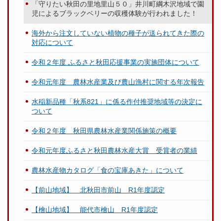
「守りたい秋田の里地里山５０」井川町綱木沢地域で園
児によるブラックベリーの収穫体験が行われました！
海外から注文していない植物の種子が送られてきた際の
対応について
令和２年度 ふるさと秋田応援事業の実施団体について
令和元年度 農林水産業及び農山漁村に関する年次報告
水稲新品種「秋系821」に係る作付推奨地域等の決定に
ついて
令和２年度 秋田県農林水産業関係施策の概要
令和元年度ふるさと秋田農林水産大賞 受賞者の業績
農林水産物カタログ「食の宝庫あきた」について
【前山地域】 北秋田市前山 R1年度認定
【檜山地域】 能代市檜山 R1年度認定