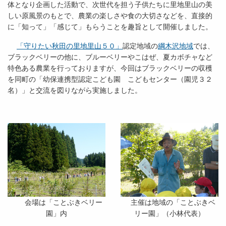
体となり企画した活動で、次世代を担う子供たちに里地里山の美
しい原風景のもとで、農業の楽しさや食の大切さなどを、直接的
に「知って」「感じて」もらうことを趣旨として開催しました。
「守りたい秋田の里地里山５０」
認定地域の
綱木沢地域
では、
ブラックベリーの他に、ブルーベリーやこはぜ、夏カボチャなど
特色ある農業を行っておりますが、今回はブラックベリーの収穫
を同町の「幼保連携型認定こども園 こどもセンター（園児３２
名）」と交流を図りながら実施しました。
会場は「ことぶきベリー
主催は地域の「ことぶきベ
園」内
リー園」（小林代表）