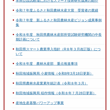
本県公設試験場におけるスマート技術研究成果の紹介
令和７年度ふるさと秋田農林水産大賞 受賞者の業績
令和７年度 新ふるさと秋田農林水産ビジョン成果事例
集
令和８年度 秋田県農林水産部所管試験研究機関の中長
期計画について
秋田県スマート農業導入指針（R８年３月改訂版）につ
いて
令和８年度 農林水産部 重点推進事項
秋田地域振興局 小麦情報（令和8年3月18日更新）
秋田県農林水産業累年統計表（令和８年３月）
秋田地域振興局 稲作情報（令和８年７月28日更新）
産地生産基盤パワーアップ事業