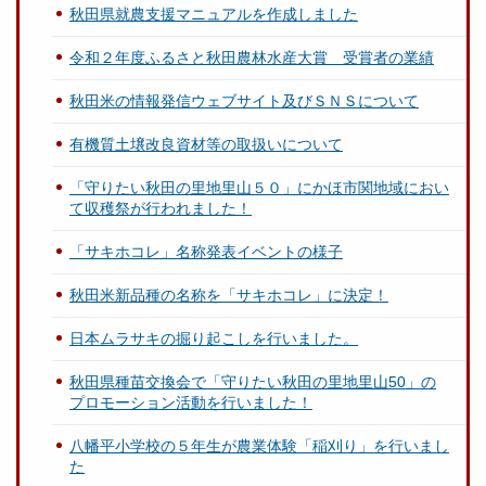
秋田県就農支援マニュアルを作成しました
令和２年度ふるさと秋田農林水産大賞 受賞者の業績
秋田米の情報発信ウェブサイト及びＳＮＳについて
有機質土壌改良資材等の取扱いについて
「守りたい秋田の里地里山５０」にかほ市関地域におい
て収穫祭が行われました！
「サキホコレ」名称発表イベントの様子
秋田米新品種の名称を「サキホコレ」に決定！
日本ムラサキの掘り起こしを行いました。
秋田県種苗交換会で「守りたい秋田の里地里山50」の
プロモーション活動を行いました！
八幡平小学校の５年生が農業体験「稲刈り」を行いまし
た