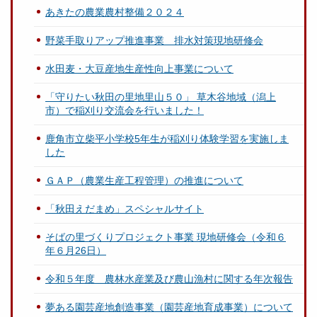
あきたの農業農村整備２０２４
野菜手取りアップ推進事業 排水対策現地研修会
水田麦・大豆産地生産性向上事業について
「守りたい秋田の里地里山５０」 草木谷地域（潟上
市）で稲刈り交流会を行いました！
鹿角市立柴平小学校5年生が稲刈り体験学習を実施しま
した
ＧＡＰ（農業生産工程管理）の推進について
「秋田えだまめ」スペシャルサイト
そばの里づくりプロジェクト事業 現地研修会（令和６
年６月26日）
令和５年度 農林水産業及び農山漁村に関する年次報告
夢ある園芸産地創造事業（園芸産地育成事業）について