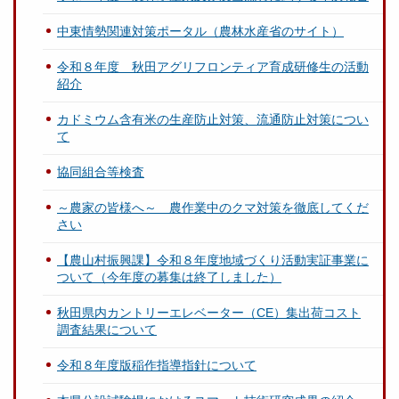
中東情勢関連対策ポータル（農林水産省のサイト）
令和８年度 秋田アグリフロンティア育成研修生の活動
紹介
カドミウム含有米の生産防止対策、流通防止対策につい
て
協同組合等検査
～農家の皆様へ～ 農作業中のクマ対策を徹底してくだ
さい
【農山村振興課】令和８年度地域づくり活動実証事業に
ついて（今年度の募集は終了しました）
秋田県内カントリーエレベーター（CE）集出荷コスト
調査結果について
令和８年度版稲作指導指針について