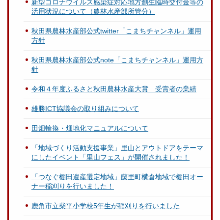
新型コロナウイルス感染症対応地方創生臨時交付金等の
活用状況について（農林水産部所管分）
秋田県農林水産部公式twitter「こまちチャンネル」運用
方針
秋田県農林水産部公式note「こまちチャンネル」運用方
針
令和４年度ふるさと秋田農林水産大賞 受賞者の業績
雄勝ICT協議会の取り組みについて
田畑輪換・畑地化マニュアルについて
「地域づくり活動支援事業」里山とアウトドアをテーマ
にしたイベント「里山フェス」が開催されました！
「つなぐ棚田遺産選定地域」藤里町横倉地域で棚田オー
ナー稲刈りを行いました！
鹿角市立柴平小学校5年生が稲刈りを行いました