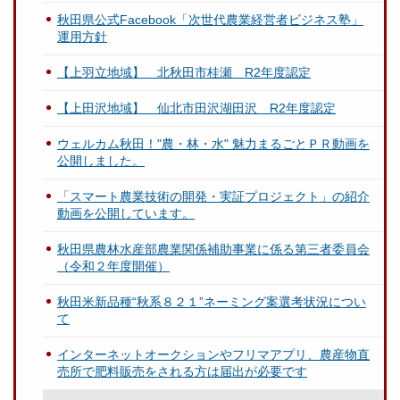
秋田県公式Facebook「次世代農業経営者ビジネス塾」
運用方針
【上羽立地域】 北秋田市桂瀬 R2年度認定
【上田沢地域】 仙北市田沢湖田沢 R2年度認定
ウェルカム秋田！"農・林・水" 魅力まるごとＰＲ動画を
公開しました。
「スマート農業技術の開発・実証プロジェクト」の紹介
動画を公開しています。
秋田県農林水産部農業関係補助事業に係る第三者委員会
（令和２年度開催）
秋田米新品種“秋系８２１”ネーミング案選考状況につい
て
インターネットオークションやフリマアプリ、農産物直
売所で肥料販売をされる方は届出が必要です