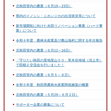
北秋田管内の農業（６月19～23日）
県内のイノシシ・ニホンジカの出没状況等について
新市場開拓に向けた水田リノベーション事業（ハード事
業）について
令和４年度 農林水産業及び農山漁村に関する年次報告
北秋田管内の農業（６月12～16日）
「守りたい秋田の里地里山５０」草木谷地域（潟上市）
で田植え交流会を行いました！
北秋田管内の農業（６月５～９日）
令和５年度 秋田県農林水産業関係施策の概要
北秋田管内の農業（５月29～６月２日）
サポーター企業の募集について