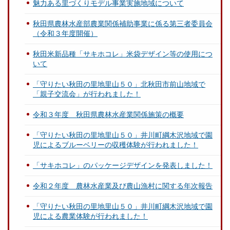
魅力ある里づくりモデル事業実施地域について
秋田県農林水産部農業関係補助事業に係る第三者委員会
（令和３年度開催）
秋田米新品種「サキホコレ」米袋デザイン等の使用につ
いて
「守りたい秋田の里地里山５０」北秋田市前山地域で
「親子交流会」が行われました！
令和３年度 秋田県農林水産業関係施策の概要
「守りたい秋田の里地里山５０」井川町綱木沢地域で園
児によるブルーベリーの収穫体験が行われました！
「サキホコレ」のパッケージデザインを発表しました！
令和２年度 農林水産業及び農山漁村に関する年次報告
「守りたい秋田の里地里山５０」井川町綱木沢地域で園
児による農業体験が行われました！