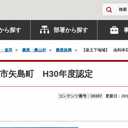
検索
から探す
部署から探す
業・雇用
農業・農山村
農業振興
【坂之下地域】 由利本荘
市矢島町 H30年度認定
コンテンツ番号：39397
更新日：
20