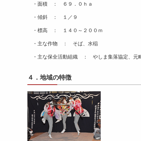
・面積 ： ６９．０ｈａ
・傾斜 ： １／９
・標高 ： １４０～２００ｍ
・主な作物 ： そば、水稲
・主な保全活動組織 ： やしま集落協定、元
４．地域の特徴