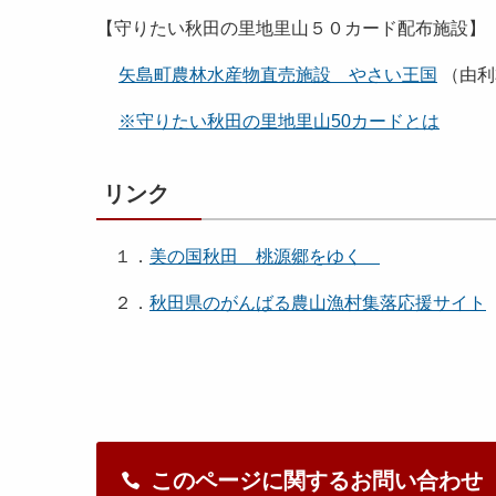
【守りたい秋田の里地里山５０カード配布施設
矢島町農林水産物直売施設 やさい王国
（由利
※守りたい秋田の里地里山50カードとは
リンク
１．
美の国秋田 桃源郷をゆく
２．
秋田県のがんばる農山漁村集落応援サイト
このページに関するお問い合わせ