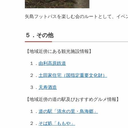
矢島フットパスを楽しむ会のルートとして、イベ
５．その他
【地域近傍にある観光施設情報】
１．
由利高原鉄道
２．
土田家住宅
（国指定重要文化財）
３．
天寿酒造
【地域近傍の道の駅及びおすすめグルメ情報】
１．
道の駅「清水の里・鳥海郷」
２．
そば処「ももや」