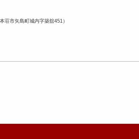
】
本荘市矢島町城内字築舘451）