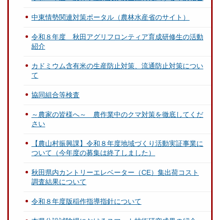
中東情勢関連対策ポータル（農林水産省のサイト）
令和８年度 秋田アグリフロンティア育成研修生の活動
紹介
カドミウム含有米の生産防止対策、流通防止対策につい
て
協同組合等検査
～農家の皆様へ～ 農作業中のクマ対策を徹底してくだ
さい
【農山村振興課】令和８年度地域づくり活動実証事業に
ついて（今年度の募集は終了しました）
秋田県内カントリーエレベーター（CE）集出荷コスト
調査結果について
令和８年度版稲作指導指針について