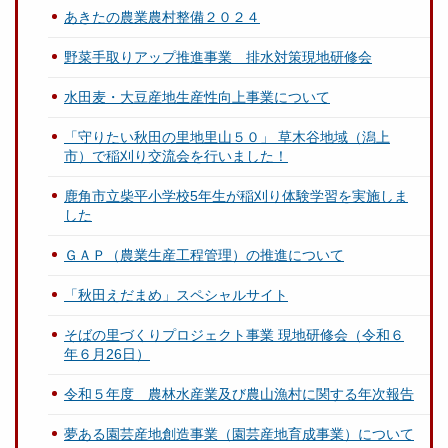
あきたの農業農村整備２０２４
野菜手取りアップ推進事業 排水対策現地研修会
水田麦・大豆産地生産性向上事業について
「守りたい秋田の里地里山５０」 草木谷地域（潟上
市）で稲刈り交流会を行いました！
鹿角市立柴平小学校5年生が稲刈り体験学習を実施しま
した
ＧＡＰ（農業生産工程管理）の推進について
「秋田えだまめ」スペシャルサイト
そばの里づくりプロジェクト事業 現地研修会（令和６
年６月26日）
令和５年度 農林水産業及び農山漁村に関する年次報告
夢ある園芸産地創造事業（園芸産地育成事業）について