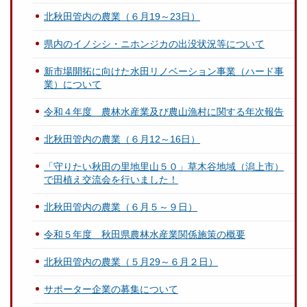
北秋田管内の農業（６月19～23日）
県内のイノシシ・ニホンジカの出没状況等について
新市場開拓に向けた水田リノベーション事業（ハード事
業）について
令和４年度 農林水産業及び農山漁村に関する年次報告
北秋田管内の農業（６月12～16日）
「守りたい秋田の里地里山５０」草木谷地域（潟上市）
で田植え交流会を行いました！
北秋田管内の農業（６月５～９日）
令和５年度 秋田県農林水産業関係施策の概要
北秋田管内の農業（５月29～６月２日）
サポーター企業の募集について