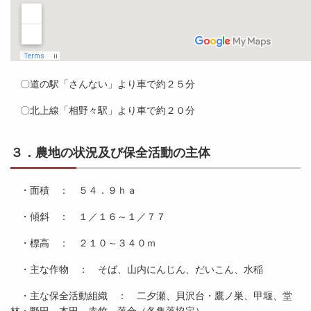
〇道の駅「さんない」より車で約２５分
〇北上線「相野々駅」より車で約２０分
３．農地の状況及び保全活動の主体
・面積 ： ５４．９ｈａ
・傾斜 ： １／１６～１／７７
・標高 ： ２１０～３４０ｍ
・主な作物 ： そば、山内にんじん、だいこん、水稲
・主な保全活動組織 ： 二夕瀬、貝沢台・鷹ノ巣、甲堰、堂
林・野田、本田、赤竹、落合（各集落協定）