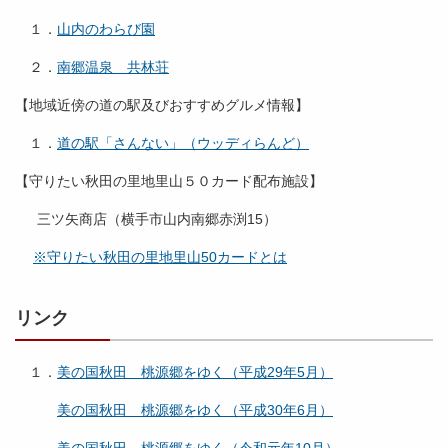
１．
山内のわらび園
２．
南郷温泉 共林荘
【地域近傍の道の駅及びおすすめグルメ情報】
１．
道の駅「さんない」（ウッディらんど）
【守りたい秋田の里地里山５０カード配布施設】
三ツ矢商店（横手市山内南郷赤渕15）
※守りたい秋田の里地里山50カードとは
リンク
１．
美の国秋田 桃源郷をゆく（平成29年5月）
美の国秋田 桃源郷をゆく（平成30年6月）