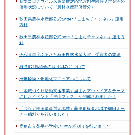
新型コロナウイルス感染症対応地方創生臨時交付金等の
活用状況について（農林水産部所管分）
秋田県農林水産部公式twitter「こまちチャンネル」運用
方針
秋田県農林水産部公式note「こまちチャンネル」運用方
針
令和４年度ふるさと秋田農林水産大賞 受賞者の業績
雄勝ICT協議会の取り組みについて
田畑輪換・畑地化マニュアルについて
「地域づくり活動支援事業」里山とアウトドアをテーマ
にしたイベント「里山フェス」が開催されました！
「つなぐ棚田遺産選定地域」藤里町横倉地域で棚田オー
ナー稲刈りを行いました！
鹿角市立柴平小学校5年生が稲刈りを行いました