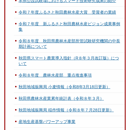
本県公設試験場におけるスマート技術研究成果の紹介
令和７年度ふるさと秋田農林水産大賞 受賞者の業績
令和７年度 新ふるさと秋田農林水産ビジョン成果事例
集
令和８年度 秋田県農林水産部所管試験研究機関の中長
期計画について
秋田県スマート農業導入指針（R８年３月改訂版）につ
いて
令和８年度 農林水産部 重点推進事項
秋田地域振興局 小麦情報（令和8年3月18日更新）
秋田県農林水産業累年統計表（令和８年３月）
秋田地域振興局 稲作情報（令和８年７月28日更新）
産地生産基盤パワーアップ事業