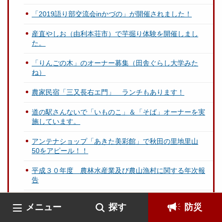
「2019語り部交流会inかづの」が開催されました！
産直やしお（由利本荘市）で芋掘り体験を開催しまし
た。
「りんごの木」のオーナー募集（田舎ぐらし大学みた
ね）
農家民宿「三又長右エ門」 ランチもあります！
道の駅さんないで「いものこ」＆「そば」オーナーを実
施しています。
アンテナショップ「あきた美彩館」で秋田の里地里山
50をアピール！！
平成３０年度 農林水産業及び農山漁村に関する年次報
告
平成３１年度 秋田県農林水産業関係施策の概要
メニュー
探す
防災
秋田の里地里山を守り継ぐプロジェクト事業の取組状況