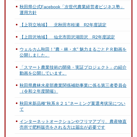
秋田県公式Facebook「次世代農業経営者ビジネス塾」
運用方針
【上羽立地域】 北秋田市桂瀬 R2年度認定
【上田沢地域】 仙北市田沢湖田沢 R2年度認定
ウェルカム秋田！"農・林・水" 魅力まるごとＰＲ動画を
公開しました。
「スマート農業技術の開発・実証プロジェクト」の紹介
動画を公開しています。
秋田県農林水産部農業関係補助事業に係る第三者委員会
（令和２年度開催）
秋田米新品種“秋系８２１”ネーミング案選考状況につい
て
インターネットオークションやフリマアプリ、農産物直
売所で肥料販売をされる方は届出が必要です