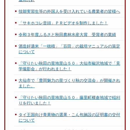
技能実習生等の外国人を受け入れている農業者の皆様へ
「サキホコレ音頭」ＰＲビデオを制作しました！
令和３年度ふるさと秋田農林水産大賞 受賞者の業績
酒造好適米「一穂積」「百田」の栽培マニュアルの策定
について
「守りたい秋田の里地里山５０」大仙市椒沢地域で「見
学撮影会」が行われました！
大仙市で「豊岡魅力の里づくり秋の交流会」が開催され
ました。
「守りたい秋田の里地里山５０」藤里町横倉地域で稲刈
りを行いました！
タイ王国向け青果物の選果・こん包施設の証明書の交付
について