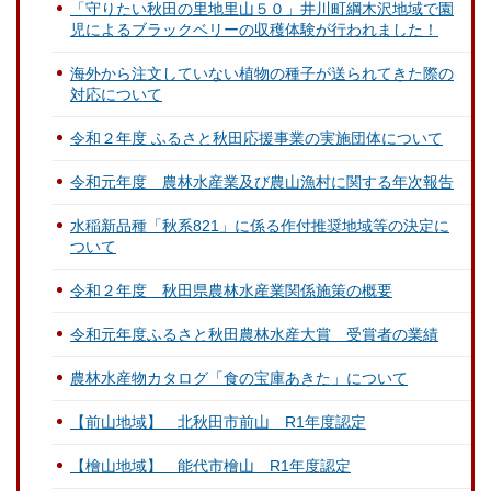
「守りたい秋田の里地里山５０」井川町綱木沢地域で園
児によるブラックベリーの収穫体験が行われました！
海外から注文していない植物の種子が送られてきた際の
対応について
令和２年度 ふるさと秋田応援事業の実施団体について
令和元年度 農林水産業及び農山漁村に関する年次報告
水稲新品種「秋系821」に係る作付推奨地域等の決定に
ついて
令和２年度 秋田県農林水産業関係施策の概要
令和元年度ふるさと秋田農林水産大賞 受賞者の業績
農林水産物カタログ「食の宝庫あきた」について
【前山地域】 北秋田市前山 R1年度認定
【檜山地域】 能代市檜山 R1年度認定