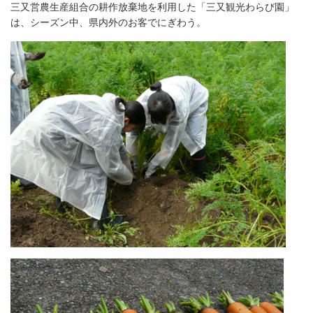
三又営農生産組合の耕作放棄地を利用した「三又観光わらび園」
は、シーズン中、県内外のお客でにぎわう。