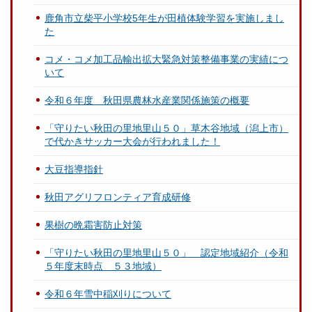
鹿角市立柴平小学校5年生が田植体験学習を実施しまし
た
コメ・コメ加工品輸出拡大緊急対策整備事業の実績につ
いて
令和６年度 秋田県農林水産業関係施策の概要
「守りたい秋田の里地里山５０」草木谷地域（潟上市）
で代かきサッカー大会が行われました！
大豆指導指針
秋田アグリフロンティア育成研修
果樹の晩霜害防止対策
「守りたい秋田の里地里山５０」 認定地域紹介（令和
５年度末時点 ５３地域）
令和６年雪中稲刈りについて