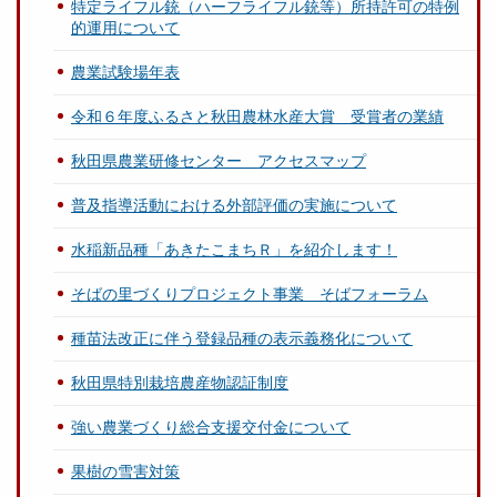
特定ライフル銃（ハーフライフル銃等）所持許可の特例
的運用について
農業試験場年表
令和６年度ふるさと秋田農林水産大賞 受賞者の業績
秋田県農業研修センター アクセスマップ
普及指導活動における外部評価の実施について
水稲新品種「あきたこまちＲ」を紹介します！
そばの里づくりプロジェクト事業 そばフォーラム
種苗法改正に伴う登録品種の表示義務化について
秋田県特別栽培農産物認証制度
強い農業づくり総合支援交付金について
果樹の雪害対策