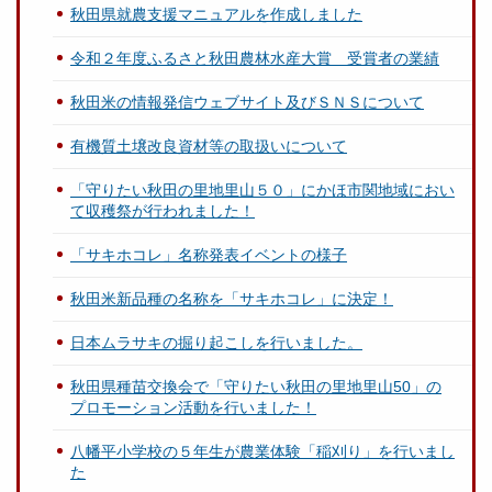
秋田県就農支援マニュアルを作成しました
令和２年度ふるさと秋田農林水産大賞 受賞者の業績
秋田米の情報発信ウェブサイト及びＳＮＳについて
有機質土壌改良資材等の取扱いについて
「守りたい秋田の里地里山５０」にかほ市関地域におい
て収穫祭が行われました！
「サキホコレ」名称発表イベントの様子
秋田米新品種の名称を「サキホコレ」に決定！
日本ムラサキの掘り起こしを行いました。
秋田県種苗交換会で「守りたい秋田の里地里山50」の
プロモーション活動を行いました！
八幡平小学校の５年生が農業体験「稲刈り」を行いまし
た