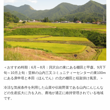
＜おすすめ時期：6月～8月：貝沢台の東にある棚田と甲森。9月下
旬～10月上旬：堂林の山内三又コミュニティーセンターの東100m
にある庚申塔と本田（ほんでん）の北の棚田と稲架掛け風景。＞
冷涼な気候条件を利用した山菜や伝統野菜である山内にんじんな
どの生産拡大に力を入れ、農地が適正に維持管理されている地域
です。