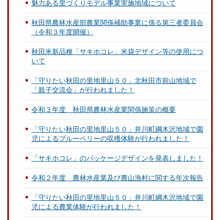
魅力ある里づくりモデル事業実施地域について
秋田県農林水産部農業関係補助事業に係る第三者委員会
（令和３年度開催）
秋田米新品種「サキホコレ」米袋デザイン等の使用につ
いて
「守りたい秋田の里地里山５０」北秋田市前山地域で
「親子交流会」が行われました！
令和３年度 秋田県農林水産業関係施策の概要
「守りたい秋田の里地里山５０」井川町綱木沢地域で園
児によるブルーベリーの収穫体験が行われました！
「サキホコレ」のパッケージデザインを発表しました！
令和２年度 農林水産業及び農山漁村に関する年次報告
「守りたい秋田の里地里山５０」井川町綱木沢地域で園
児による農業体験が行われました！