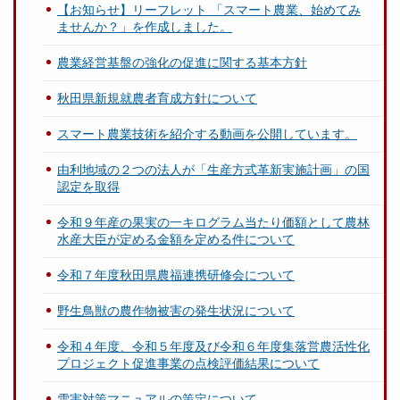
【お知らせ】リーフレット 「スマート農業、始めてみ
ませんか？」を作成しました。
農業経営基盤の強化の促進に関する基本方針
秋田県新規就農者育成方針について
スマート農業技術を紹介する動画を公開しています。
由利地域の２つの法人が「生産方式革新実施計画」の国
認定を取得
令和９年産の果実の一キログラム当たり価額として農林
水産大臣が定める金額を定める件について
令和７年度秋田県農福連携研修会について
野生鳥獣の農作物被害の発生状況について
令和４年度、令和５年度及び令和６年度集落営農活性化
プロジェクト促進事業の点検評価結果について
雪害対策マニュアルの策定について