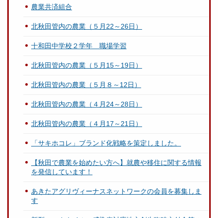
農業共済組合
北秋田管内の農業（５月22～26日）
十和田中学校２学年 職場学習
北秋田管内の農業（５月15～19日）
北秋田管内の農業（５月８～12日）
北秋田管内の農業（４月24～28日）
北秋田管内の農業（４月17～21日）
「サキホコレ」ブランド化戦略を策定しました。
【秋田で農業を始めたい方へ】就農や移住に関する情報
を発信しています！
あきたアグリヴィーナスネットワークの会員を募集しま
す