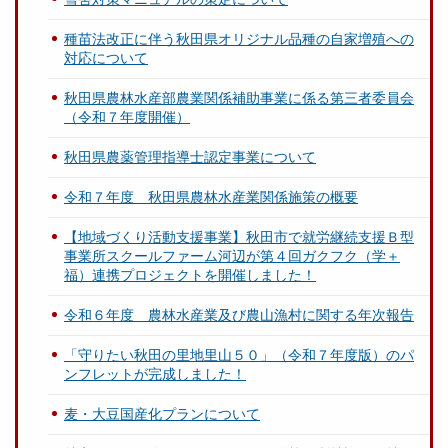
種苗法改正に伴う秋田県オリジナル品種の自家増殖への
対応について
秋田県農林水産部農業関係補助事業に係る第三者委員会
（令和７年度開催）
秋田県農薬管理指導士認定事業について
令和７年度 秋田県農林水産業関係施策の概要
【地域づくり活動支援事業】秋田市で就労継続支援Ｂ型
事業所スクールファーム河辺が第４回ガクフク（学＋
福）連携プロジェクトを開催しました！
令和６年度 農林水産業及び農山漁村に関する年次報告
「守りたい秋田の里地里山５０」（令和７年度版）のパ
ンフレットが完成しました！
麦・大豆国産化プランについて