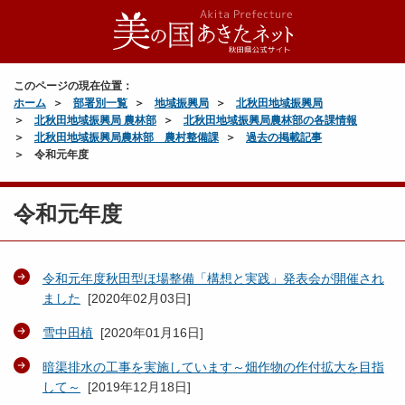
このページの現在位置：
ホーム
部署別一覧
地域振興局
北秋田地域振興局
北秋田地域振興局 農林部
北秋田地域振興局農林部の各課情報
北秋田地域振興局農林部 農村整備課
過去の掲載記事
令和元年度
令和元年度
令和元年度秋田型ほ場整備「構想と実践」発表会が開催され
ました
[
2020年02月03日
]
雪中田植
[
2020年01月16日
]
暗渠排水の工事を実施しています～畑作物の作付拡大を目指
して～
[
2019年12月18日
]