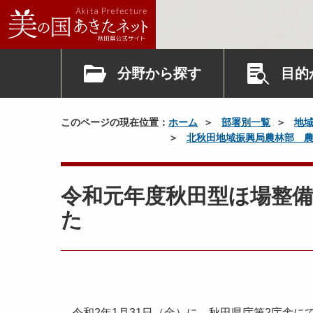
分野から探す
目的
このページの現在位置：
ホーム
部署別一覧
地
北秋田地域振興局農林部 
令和元年度秋田型ほ場整
た
令和2年1月31日（金）に、秋田県庁第2庁舎に