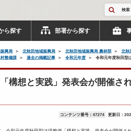
検索
から探す
部署から探す
域振興局
北秋田地域振興局
北秋田地域振興局 農林部
北秋
農村整備課
過去の掲載記事
令和元年度
令和元年度秋田型
備「構想と実践」発表会が開催さ
コンテンツ番号：47274
更新日：
20
て、令和元年度秋田型ほ場整備「構想と実践」発表会が開催さ