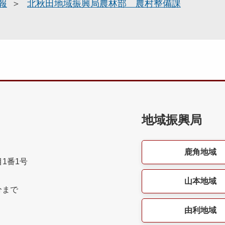
報
北秋田地域振興局農林部 農村整備課
地域振興局
鹿角地域
目1番1号
山本地域
分まで
由利地域