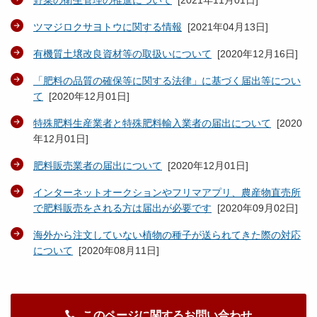
野菜の衛生管理の推進について
[
2021年11月01日
]
ツマジロクサヨトウに関する情報
[
2021年04月13日
]
有機質土壌改良資材等の取扱いについて
[
2020年12月16日
]
「肥料の品質の確保等に関する法律」に基づく届出等につい
て
[
2020年12月01日
]
特殊肥料生産業者と特殊肥料輸入業者の届出について
[
2020
年12月01日
]
肥料販売業者の届出について
[
2020年12月01日
]
インターネットオークションやフリマアプリ、農産物直売所
で肥料販売をされる方は届出が必要です
[
2020年09月02日
]
海外から注文していない植物の種子が送られてきた際の対応
について
[
2020年08月11日
]
このページに関するお問い合わせ