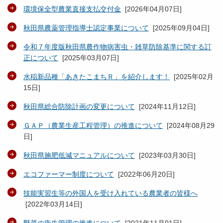
環境保全型農業直接支払交付金
[
2026年04月07日
]
秋田県農薬管理指導士認定事業について
[
2025年09月04日
]
令和７年度版秋田県農作物病害虫・雑草防除基準に関する訂
正について
[
2025年03月07日
]
水稲新品種「あきたこまちＲ」を紹介します！
[
2025年02月
15日
]
秋田県総合防除計画の変更について
[
2024年11月12日
]
ＧＡＰ（農業生産工程管理）の推進について
[
2024年08月29
日
]
秋田県施肥低減マニュアルについて
[
2023年03月30日
]
エコファーマー制度について
[
2022年06月20日
]
技能実習生等の外国人を受け入れている農業者の皆様へ
[
2022年03月14日
]