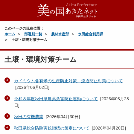
このページの現在位置：
ホーム
部署別一覧
農林水産部
水田総合利用課
土壌・環境対策チーム
土壌・環境対策チーム
カドミウム含有米の生産防止対策、流通防止対策について
[
2026年06月02日
]
令和８年度秋田県農薬危害防止運動について
[
2026年05月28
日
]
秋田の有機農業
[
2026年04月30日
]
秋田県総合防除実践指標の策定について
[
2026年04月20日
]