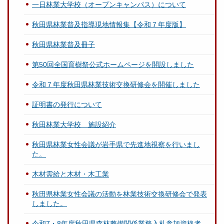
一日林業大学校（オープンキャンパス）について
秋田県林業普及指導現地情報集【令和７年度版】
秋田県林業普及冊子
第50回全国育樹祭公式ホームページを開設しました
令和７年度秋田県林業技術交換研修会を開催しました
証明書の発行について
秋田林業大学校 施設紹介
秋田県林業女性会議が岩手県で先進地視察を行いまし
た。
木材需給と木材・木工業
秋田県林業女性会議の活動を林業技術交換研修会で発表
しました。
令和7・8年度秋田県森林整備関係業務入札参加資格者