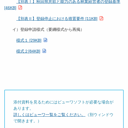
【別表Ⅰ】秋田県意欲と能力のある林業経営者の登録基準
[46KB]
【別表Ⅱ】登録停止における措置要件 [11KB]
イ）登録申請様式（要綱様式から再掲）
様式１ [29KB]
様式２[84KB]
添付資料を見るためにはビューワソフトが必要な場合が
あります。
詳しくはビューワ一覧をご覧ください。
（別ウィンドウ
で開きます。）