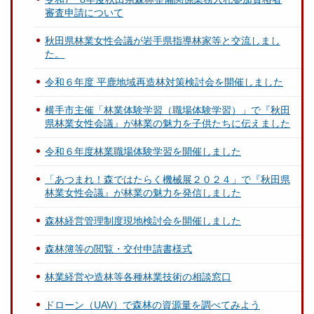
審査申請について
秋田県林業女性会議が岩手県指導林家等と交流しまし
た。
令和６年度 平鹿地域再造林対策検討会を開催しました
横手市主催「林業体験学習（職場体験学習）」で『秋田
県林業女性会議』が林業の魅力を子供たちに伝えました
令和６年度林業職場体験学習を開催しました
「あつまれ！森ではたらく機械展２０２４」で『秋田県
林業女性会議』が林業の魅力を発信しました
森林経営管理制度現地検討会を開催しました
森林簿等の閲覧・交付申請書様式
林業経営や造林等各種林業技術の相談窓口
ドローン（UAV）で森林の資源量を調べてみよう