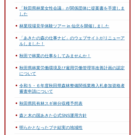
「秋田県林業女性会議」が関係団体に提案書を手渡しま
した
林業現場見学体験ツアー in 仙北を開催しました
「あきたの森の仕事ナビ」のウェブサイトがリニューア
ルしました！
秋田で林業の仕事をしてみませんか！
秋田県林業労働環境及び雇用労働管理等改善計画の認定
について
令和５・６年度秋田県森林整備関係業務入札参加資格者
審査申請について
秋田県民有林スギ林分収穫予想表
森と木の国あきた公式SNS運用方針
明らかとなったブナ結実の地域性