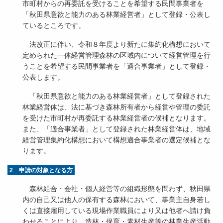
市町村からの再委託を受けることを希望する民間事業者を
「秋田県意欲と能力のある林業経営者」として登録・公表し
ているところです。
法改正に伴い、令和８年度より新たに集約化構想において
定められた一体経営管理森林の区域内について経営管理を行
うことを希望する民間事業者を「適合事業者」として登録・
公表します。
「秋田県意欲と能力のある林業経営者」として登録された
林業経営体は、法に基づき森林所有者から経営や管理の委託
を受けた市町村が再委託する林業経営者の候補となります。
また、「適合事業者」として登録された林業経営体は、地域
経営管理集約化構想において構想適合事業者の選定候補とな
ります。
2 申請の対象となる方
森林組合・会社・個人経営等の組織形態を問わず、秋田県
内の自己又は他人の保有する森林において、事業主自身若し
くは直接雇用している現場作業職員により又は他者へ請け負
わせることにより、造林・保育・素材生産等の林業生産活動