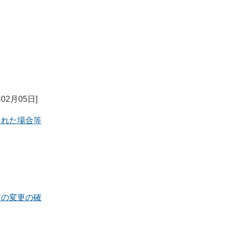
年02月05日
]
された場合等
質の変更の確