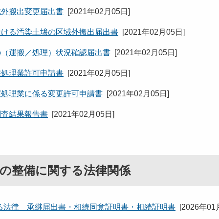
域外搬出変更届出書
[
2021年02月05日
]
おける汚染土壌の区域外搬出届出書
[
2021年02月05日
]
の（運搬／処理）状況確認届出書
[
2021年02月05日
]
壌処理業許可申請書
[
2021年02月05日
]
壌処理業に係る変更許可申請書
[
2021年02月05日
]
調査結果報告書
[
2021年02月05日
]
の整備に関する法律関係
る法律 承継届出書・相続同意証明書・相続証明書
[
2026年01