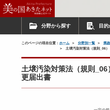
分野から探す
目的
このページの現在位置：
ホーム
分野別一覧
県
土壌汚染対策法（規則_06
土壌汚染対策法（規則_0
更届出書
一定の規