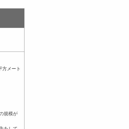
平方メート
の規模が
告をして