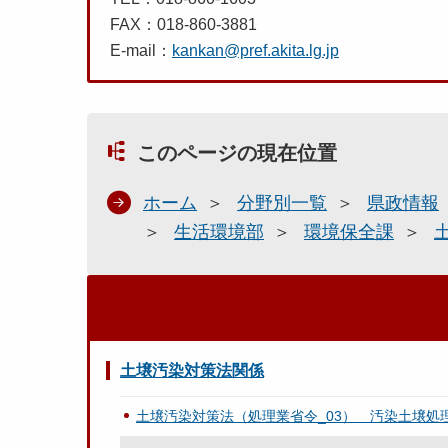
FAX：018-860-3881
E-mail：
kankan@pref.akita.lg.jp
このページの現在位置
ホーム
分野別一覧
県政情報
生活環境部
環境保全課
土壌汚染対策法関係
土壌汚染対策法（処理業省令_03） 汚染土壌処