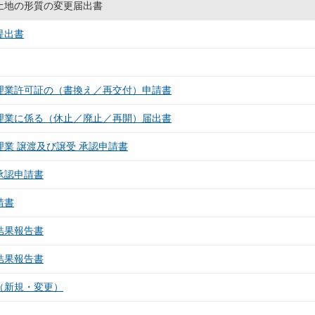
土地の形質の変更届出書
提出書
理業許可証の（書換え／再交付）申請書
理業に係る（休止／廃止／再開）届出書
業 譲渡及び譲受 承認申請書
承認申請書
請書
結果報告書
結果報告書
（新規・変更）