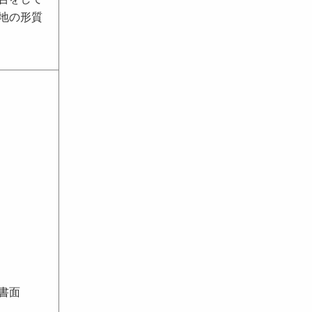
地の形質
書面