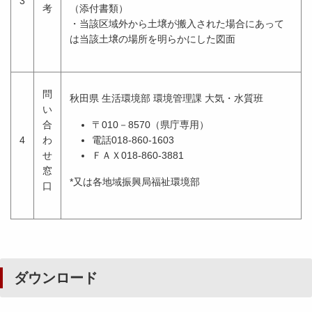
3
考
（添付書類）
・当該区域外から土壌が搬入された場合にあって
は当該土壌の場所を明らかにした図面
問
秋田県 生活環境部 環境管理課 大気・水質班
い
合
〒010－8570（県庁専用）
4
わ
電話018-860-1603
せ
ＦＡＸ018-860-3881
窓
*又は各地域振興局福祉環境部
口
ダウンロード