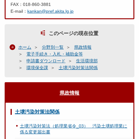
FAX：018-860-3881
E-mail：
kankan@pref.akita.lg.jp
このページの現在位置
ホーム
分野別一覧
県政情報
電子手続き・入札・補助金等
申請書ダウンロード
生活環境部
環境保全課
土壌汚染対策法関係
県政情報
土壌汚染対策法関係
土壌汚染対策法（処理業省令_03） 汚染土壌処理業に
係る変更届出書