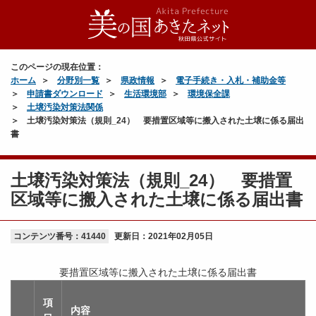
このページの現在位置：
ホーム
分野別一覧
県政情報
電子手続き・入札・補助金等
申請書ダウンロード
生活環境部
環境保全課
土壌汚染対策法関係
土壌汚染対策法（規則_24） 要措置区域等に搬入された土壌に係る届出
書
土壌汚染対策法（規則_24） 要措置
区域等に搬入された土壌に係る届出書
コンテンツ番号：41440
更新日：
2021年02月05日
要措置区域等に搬入された土壌に係る届出書
項
内容