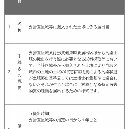
目
名
1
要措置区域等に搬入された土壌に係る届出書
称
要措置区域又は形質健康時要届出区域から汚染土
手
壌の搬出を行う際に必要となる試料採取等におい
続
て、当該区域外から搬入された土壌により当該区
き
2
域内の土地の土壌の特定有害物質による汚染状態
の
が土壌溶出基準若しくは土壌含有量基準に適合し
概
ないおそれが生じた場合に、対象となる特定有害
要
物質の種類を届出するための様式です。
（提出時期）
要措置区域等の指定の日から１年ごと
備