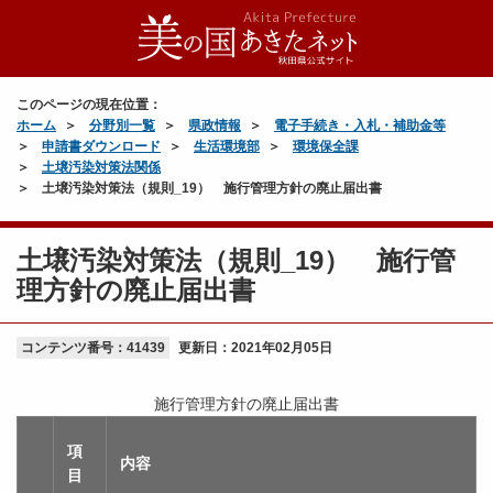
このページの現在位置：
ホーム
分野別一覧
県政情報
電子手続き・入札・補助金等
申請書ダウンロード
生活環境部
環境保全課
土壌汚染対策法関係
土壌汚染対策法（規則_19） 施行管理方針の廃止届出書
土壌汚染対策法（規則_19） 施行管
理方針の廃止届出書
コンテンツ番号：41439
更新日：
2021年02月05日
施行管理方針の廃止届出書
項
内容
目