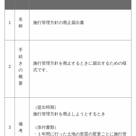
名
1
施行管理方針の廃止届出書
称
手
続
き
施行管理方針を廃止するときに届出するための様
2
の
式です。
概
要
（提出時期）
施行管理方針を廃止しようとするとき
備
3
（添付書類）
考
・１年間に行った土地の形質の変更ごとに施行管