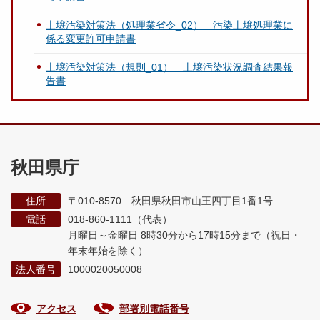
土壌汚染対策法（処理業省令_02） 汚染土壌処理業に
係る変更許可申請書
土壌汚染対策法（規則_01） 土壌汚染状況調査結果報
告書
秋田県庁
住所
〒010-8570 秋田県秋田市山王四丁目1番1号
電話
018-860-1111（代表）
月曜日～金曜日 8時30分から17時15分まで
（祝日・
年末年始を除く）
法人番号
1000020050008
アクセス
部署別電話番号