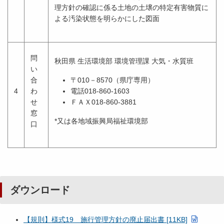
理方針の確認に係る土地の土壌の特定有害物質に
よる汚染状態を明らかにした図面
問
秋田県 生活環境部 環境管理課 大気・水質班
い
合
〒010－8570（県庁専用）
4
わ
電話018-860-1603
せ
ＦＡＸ018-860-3881
窓
*又は各地域振興局福祉環境部
口
ダウンロード
【規則】様式19 施行管理方針の廃止届出書 [11KB]