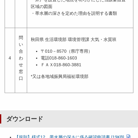
区域の図面
・帯水層の深さを定めた理由を説明する書類
問
秋田県 生活環境部 環境管理課 大気・水質班
い
合
〒010－8570（県庁専用）
4
わ
電話018-860-1603
せ
ＦＡＸ018-860-3881
窓
*又は各地域振興局福祉環境部
口
ダウンロード
【規則】様式12 帯水層の深さに係る確認申請書 [19KB]