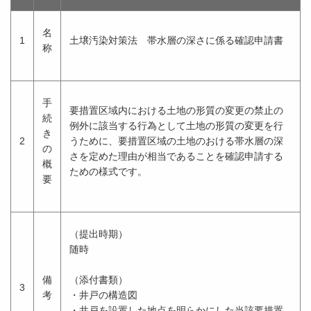
名
1
土壌汚染対策法 帯水層の深さに係る確認申請書
称
手
要措置区域内における土地の形質の変更の禁止の
続
例外に該当する行為として土地の形質の変更を行
き
2
うために、要措置区域の土地のおける帯水層の深
の
さを定めた理由が相当であることを確認申請する
概
ための様式です。
要
（提出時期）
随時
備
（添付書類）
3
考
・井戸の構造図
・井戸を設置した地点を明らかにした当該要措置