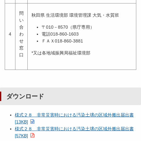
問
秋田県 生活環境部 環境管理課 大気・水質班
い
合
〒010－8570（県庁専用）
4
わ
電話018-860-1603
せ
ＦＡＸ018-860-3881
窓
*又は各地域振興局福祉環境部
口
ダウンロード
様式２８ 非常災害時における汚染土壌の区域外搬出届出書
[13KB]
様式２８ 非常災害時における汚染土壌の区域外搬出届出書
[57KB]