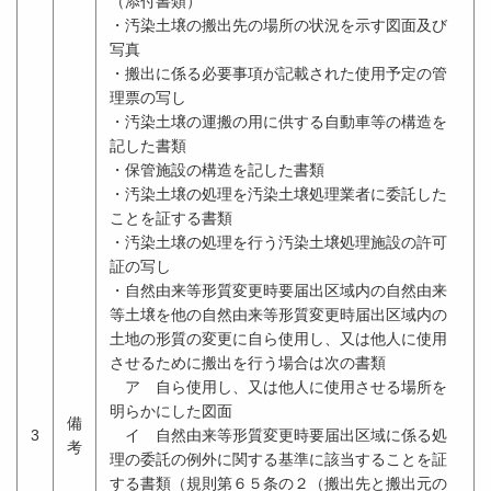
（添付書類）
・汚染土壌の搬出先の場所の状況を示す図面及び
写真
・搬出に係る必要事項が記載された使用予定の管
理票の写し
・汚染土壌の運搬の用に供する自動車等の構造を
記した書類
・保管施設の構造を記した書類
・汚染土壌の処理を汚染土壌処理業者に委託した
ことを証する書類
・汚染土壌の処理を行う汚染土壌処理施設の許可
証の写し
・自然由来等形質変更時要届出区域内の自然由来
等土壌を他の自然由来等形質変更時届出区域内の
土地の形質の変更に自ら使用し、又は他人に使用
させるために搬出を行う場合は次の書類
ア 自ら使用し、又は他人に使用させる場所を
明らかにした図面
備
3
イ 自然由来等形質変更時要届出区域に係る処
考
理の委託の例外に関する基準に該当することを証
する書類（規則第６５条の２（搬出先と搬出元の