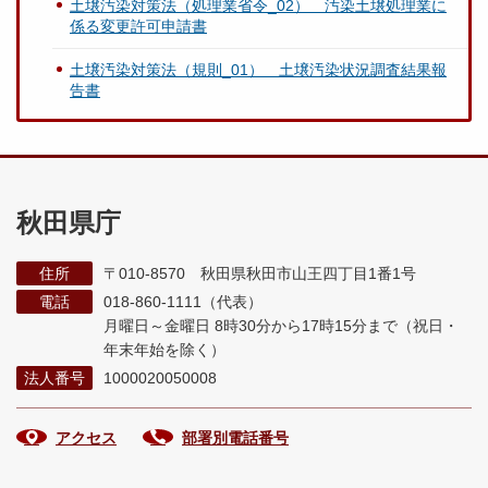
土壌汚染対策法（処理業省令_02） 汚染土壌処理業に
係る変更許可申請書
土壌汚染対策法（規則_01） 土壌汚染状況調査結果報
告書
秋田県庁
住所
〒010-8570 秋田県秋田市山王四丁目1番1号
電話
018-860-1111（代表）
月曜日～金曜日 8時30分から17時15分まで
（祝日・
年末年始を除く）
法人番号
1000020050008
アクセス
部署別電話番号