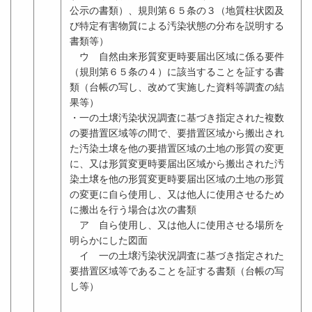
公示の書類）、規則第６５条の３（地質柱状図及
び特定有害物質による汚染状態の分布を説明する
書類等）
ウ 自然由来形質変更時要届出区域に係る要件
（規則第６５条の４）に該当することを証する書
類（台帳の写し、改めて実施した資料等調査の結
果等）
・一の土壌汚染状況調査に基づき指定された複数
の要措置区域等の間で、要措置区域から搬出され
た汚染土壌を他の要措置区域の土地の形質の変更
に、又は形質変更時要届出区域から搬出された汚
染土壌を他の形質変更時要届出区域の土地の形質
の変更に自ら使用し、又は他人に使用させるため
に搬出を行う場合は次の書類
ア 自ら使用し、又は他人に使用させる場所を
明らかにした図面
イ 一の土壌汚染状況調査に基づき指定された
要措置区域等であることを証する書類（台帳の写
し等）