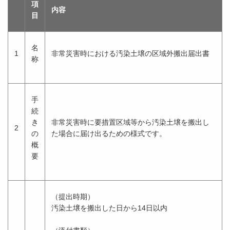
項
内容
目
名
1
非常災害時における汚染土壌の区域外搬出届出書
称
手
続
き
非常災害時に要措置区域等から汚染土壌を搬出し
2
の
た場合に届け出るための様式です。
概
要
（提出時期）
汚染土壌を搬出した日から14日以内