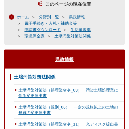
このページの現在位置
ホーム
分野別一覧
県政情報
電子手続き・入札・補助金等
申請書ダウンロード
生活環境部
環境保全課
土壌汚染対策法関係
県政情報
土壌汚染対策法関係
土壌汚染対策法（処理業省令_03） 汚染土壌処理業に
係る変更届出書
土壌汚染対策法（規則_06） 一定の規模以上の土地の
形質の変更届出書
土壌汚染対策法（処理業省令_11） 光ディスク提出書