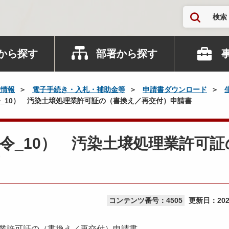
検索
から探す
部署から探す
政情報
電子手続き・入札・補助金等
申請書ダウンロード
_10） 汚染土壌処理業許可証の（書換え／再交付）申請書
令_10） 汚染土壌処理業許可証
コンテンツ番号：4505
更新日：
20
業許可証の（書換え／再交付）申請書