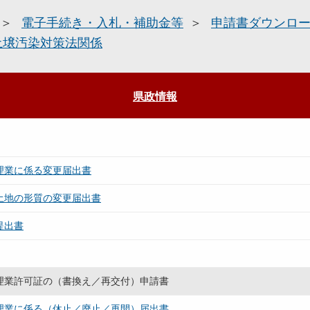
電子手続き・入札・補助金等
申請書ダウンロ
土壌汚染対策法関係
県政情報
理業に係る変更届出書
土地の形質の変更届出書
提出書
理業許可証の（書換え／再交付）申請書
理業に係る（休止／廃止／再開）届出書