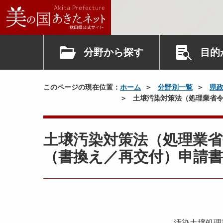
分野から探す
目的
このページの現在位置：
ホーム
分野別一覧
県
土壌汚染対策法（処理業省令
土壌汚染対策法（処理業省
（書換え／再交付）申請書
汚染土壌処理